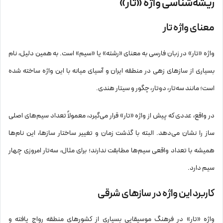
ریشه‌شناسی واژه «تار»
علینقی وزیری
معنای واژه تار
جلیل شهناز
محمدرضا لطفی
واژه «تار» در زبان فارسی به معنای «رشته» یا «سیم» است. به همین دلیل، نام
حسین علیزاده
بسیاری از سازهای زهی در منطقه ایران و آسیای میانه با این واژه ساخته شده
جایگاه تار در موسیقی دستگاهی ایران
است؛ مانند
سه‌تار
،
دوتار
، چگور و سیتار هندی.
نقش در اجرای ردیف
حضور در تکنوازی و گروه‌نوازی
در واقع، عددی که پیش از واژه «تار» قرار می‌گیرد، معمولاً تعداد سیم‌های اصلی
تفاوت تار ایرانی و تار آذربایجانی
ساز را نشان می‌دهد. البته با گذشت زمان و تغییر ساختار سازها، این نام‌ها
ساختار
همیشه با تعداد واقعی سیم‌ها مطابقت ندارند؛ برای مثال، سه‌تار امروزی چهار
شیوه نوازندگی
سیم دارد.
سازندگان مشهور تار در ایران
کاربرد این واژه در سازهای شرقی
جایگاه جهانی ساز تار
جمع‌بندی
واژه «تار» در فرهنگ موسیقایی بسیاری از کشورهای منطقه رواج یافته و