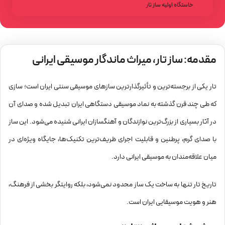
خاستگاه اولیه ساز تار
نخستین نمونه‌های سازهای زهی
سیر تکامل تا شکل امروزی
تاریخچه ساز تار در ایران
مقدمه: ساز تار، میراث ماندگار موسیقی ایرانی
دوران صفویه
تار
یکی از برجسته‌ترین و تأثیرگذارترین سازهای موسیقی سنتی ایران است؛ سازی
دوران زندیه و قاجار
که طی چند قرن گذشته به نماد موسیقی دستگاهی ایران تبدیل شده و صدای آن
نقش خاندان فراهانی در تکامل تار
علی‌اکبر فراهانی
در آثار بسیاری از بزرگ‌ترین نوازندگان و آهنگسازان ایرانی شنیده می‌شود. این ساز
میرزا حسینقلی و میرزا عبدالله
با صدای گرم، پرطنین و قابلیت اجرای ظریف‌ترین تکنیک‌ها، جایگاه ویژه‌ای در
تغییرات ساختاری تار در طول تاریخ
میان علاقه‌مندان به موسیقی ایرانی دارد.
تعداد سیم‌ها
تاریخ تار تنها به ساخت یک ساز محدود نمی‌شود، بلکه روایتگر بخشی از فرهنگ،
تغییر شکل کاسه و دسته
هنر و هویت موسیقایی ایران است.
استادان برجسته تار در تاریخ ایران
درویش‌خان