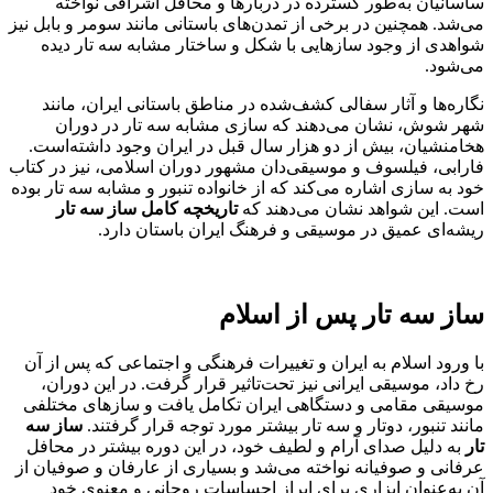
ساسانیان به‌طور گسترده در دربارها و محافل اشرافی نواخته
می‌شد. همچنین در برخی از تمدن‌های باستانی مانند سومر و بابل نیز
شواهدی از وجود سازهایی با شکل و ساختار مشابه سه تار دیده
می‌شود.
نگاره‌ها و آثار سفالی کشف‌شده در مناطق باستانی ایران، مانند
شهر شوش، نشان می‌دهند که سازی مشابه سه تار در دوران
هخامنشیان، بیش از دو هزار سال قبل در ایران وجود داشته‌است.
فارابی، فیلسوف و موسیقی‌دان مشهور دوران اسلامی، نیز در کتاب
خود به سازی اشاره می‌کند که از خانواده تنبور و مشابه سه تار بوده
است. این شواهد نشان می‌دهند که
تاریخچه کامل ساز سه تار
ریشه‌ای عمیق در موسیقی و فرهنگ ایران باستان دارد.
ساز سه تار
پس از اسلام
با ورود اسلام به ایران و تغییرات فرهنگی و اجتماعی که پس از آن
رخ داد، موسیقی ایرانی نیز تحت‌تاثیر قرار گرفت. در این دوران،
موسیقی مقامی و دستگاهی ایران تکامل یافت و سازهای مختلفی
مانند تنبور، دوتار و سه تار بیشتر مورد توجه قرار گرفتند.
ساز سه
تار
به دلیل صدای آرام و لطیف خود، در این دوره بیشتر در محافل
عرفانی و صوفیانه نواخته می‌شد و بسیاری از عارفان و صوفیان از
آن به‌عنوان ابزاری برای ابراز احساسات روحانی و معنوی خود