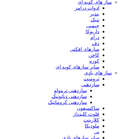
ساز های کوبه ای
ادوات درامز
بندیر
تنبک
جیمبی
داربوکا
درام
دف
سازهای افکتی
کاخن
کوزه
سایر سازهای کوبه ای
ساز های بادی
ترومپت
سازدهنی
سازدهنی ترمولو
سازدهنی دیاتونیک
سازدهنی کروماتیک
ساکسیفون
فلوت کلیددار
کلارینت
ملودیکا
نی
سایر سازهای بادی