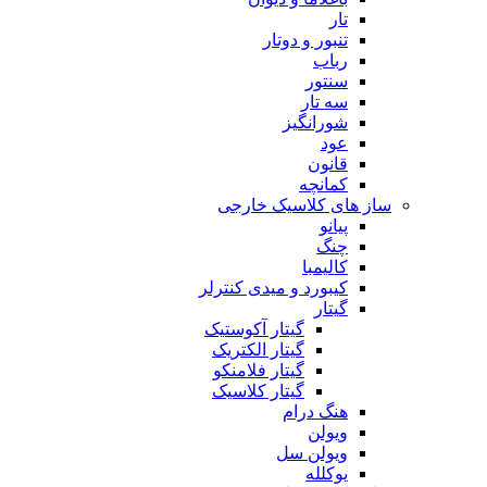
تار
تنبور و دوتار
رباب
سنتور
سه تار
شورانگیز
عود
قانون
کمانچه
ساز های کلاسیک خارجی
پیانو
چنگ
کالیمبا
کیبورد و میدی کنترلر
گیتار
گیتار آکوستیک
گیتار الکتریک
گیتار فلامنکو
گیتار کلاسیک
هنگ درام
ویولن
ویولن سل
یوکلله