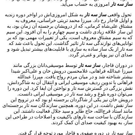
ساز سه تار
امروزی به حساب می‌آید.
تحول واقعی
ساز سه تار
به شکل امروزی‌اش در اواخر دوره زندیه
و اوایل قاجار رخ داد. میرزا محمد تربتی خراسانی، معروف به
مشتاق علی‌شاه کرمانی، که از درویشان برجسته آن زمان بود، به
این ساز علاقه زیادی داشت و سیم چهارم را به آن افزود. این سیم
که به سیم مشتاق معروف است، یکی از تغییرات مهمی بود که بر
توانایی‌های نوازندگی سه تار تاثیر گذاشت. این تحول باعث شد که
سه تار از یک ساز ساده به سازی با قابلیت‌های بیشتر تبدیل شود و
صدای آن نیز پویاتر و غنی‌تر گردد.
در دوران قاجار،
ساز سه تار
توسط موسیقی‌دانان بزرگی مانند
میرزا عبدالله فراهانی، غلامحسین درویش خان و علی‌اکبر شیدا
بیشتر شناخته شد و در میان مردم رواج یافت. میرزا عبدالله
فراهانی با تدوین ردیف موسیقی ایرانی و انتقال آن به شاگردانش،
نقش بزرگی در گسترش سه تار و نواختن آن ایفا کرد. این دوره را
می‌توان دوره بلوغ و رشد سه تار در موسیقی ایرانی دانست.
درویش خان نیز یکی از شاگردان برجسته او بود که در ترویج این
ساز نقش داشت. در این دوره، همچنین سازندگان سه تار برجسته‌ای
مانند استاد فرج‌الله، حاج طایر و سید جلال فعالیت داشتند. این
سازندگان با ساخت سه تارهای باکیفیت و اصلاحات در طراحی این
ساز، به بهبود کیفیت صدای آن کمک کردند.
ساز سه تار در دوره صفوی و قاجار مورد توجه قرار گرفت.