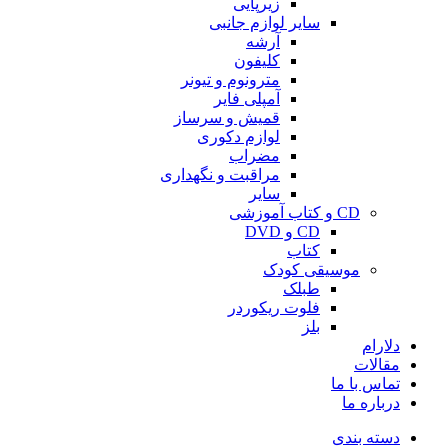
زیرپایی
سایر لوازم جانبی
آرشه
کلیفون
مترونوم و تیونر
آمپلی فایر
قمیش و سرساز
لوازم دکوری
مضراب
مراقبت و نگهداری
سایر
CD و کتاب آموزشی
CD و DVD
کتاب
موسیقی کودک
طبلک
فلوت ریکوردر
بلز
دلارام
مقالات
تماس با ما
درباره ما
دسته بندی