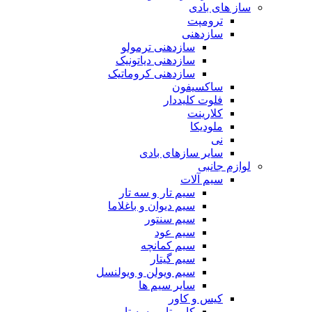
ساز های بادی
ترومپت
سازدهنی
سازدهنی ترمولو
سازدهنی دیاتونیک
سازدهنی کروماتیک
ساکسیفون
فلوت کلیددار
کلارینت
ملودیکا
نی
سایر سازهای بادی
لوازم جانبی
سیم آلات
سیم تار و سه تار
سیم دیوان و باغلاما
سیم سنتور
سیم عود
سیم کمانچه
سیم گیتار
سیم ویولن و ویولنسل
سایر سیم ها
کیس و کاور
کاور تار و سه تار