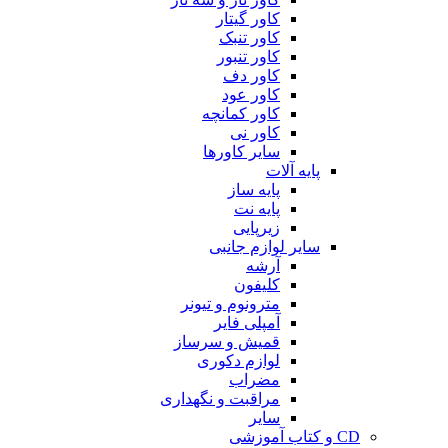
کاور گیتار
کاور تنبک
کاور تنبور
کاور دف
کاور عود
کاور کمانچه
کاور نی
سایر کاورها
پایه آلات
پایه ساز
پایه نت
زیرپایی
سایر لوازم جانبی
آرشه
کلیفون
مترونوم و تیونر
آمپلی فایر
قمیش و سرساز
لوازم دکوری
مضراب
مراقبت و نگهداری
سایر
CD و کتاب آموزشی