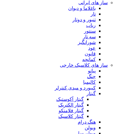
ساز های ایرانی
باغلاما و دیوان
تار
تنبور و دوتار
رباب
سنتور
سه تار
شورانگیز
عود
قانون
کمانچه
ساز های کلاسیک خارجی
پیانو
چنگ
کالیمبا
کیبورد و میدی کنترلر
گیتار
گیتار آکوستیک
گیتار الکتریک
گیتار فلامنکو
گیتار کلاسیک
هنگ درام
ویولن
ویولن سل