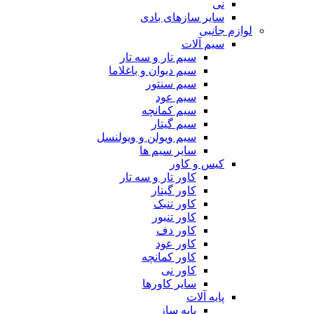
نی
سایر سازهای بادی
لوازم جانبی
سیم آلات
سیم تار و سه تار
سیم دیوان و باغلاما
سیم سنتور
سیم عود
سیم کمانچه
سیم گیتار
سیم ویولن و ویولنسل
سایر سیم ها
کیس و کاور
کاور تار و سه تار
کاور گیتار
کاور تنبک
کاور تنبور
کاور دف
کاور عود
کاور کمانچه
کاور نی
سایر کاورها
پایه آلات
پایه ساز