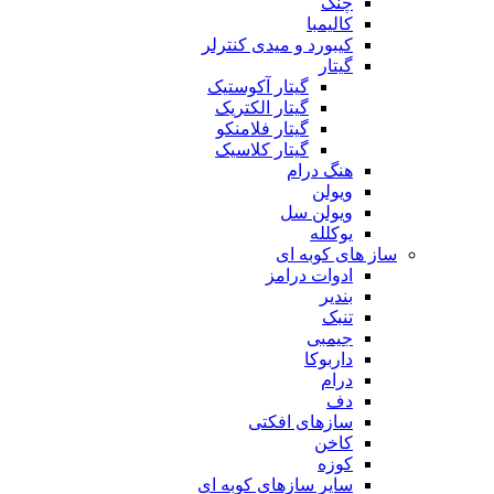
چنگ
کالیمبا
کیبورد و میدی کنترلر
گیتار
گیتار آکوستیک
گیتار الکتریک
گیتار فلامنکو
گیتار کلاسیک
هنگ درام
ویولن
ویولن سل
یوکلله
ساز های کوبه ای
ادوات درامز
بندیر
تنبک
جیمبی
داربوکا
درام
دف
سازهای افکتی
کاخن
کوزه
سایر سازهای کوبه ای