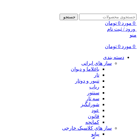
ADD ANYTHING HERE OR JUST REMOVE IT…
جستجو
0
مورد
0
تومان
ورود / ثبت نام
منو
0
مورد
0
تومان
دسته بندی
ساز های ایرانی
باغلاما و دیوان
تار
تنبور و دوتار
رباب
سنتور
سه تار
شورانگیز
عود
قانون
کمانچه
ساز های کلاسیک خارجی
پیانو