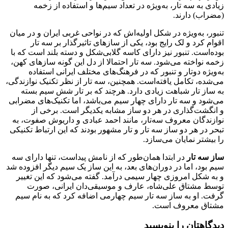
زیادی به سه تار، به‌ویژه در تعداد سیم‌ها و استفاده از زخمه
(مضراب) دارند.
تنبور، به‌ویژه در شکل اولیه‌اش که در نواحی غربی ایران و در میان
اقوام کرد و لک رایج بود، یکی از سازهای تاثیرگذار بر سه تار
بوده‌است. تنبور نیز دارای کاسه گلابی‌شکل و دسته بلند است که با
زخمه نواخته می‌شود. سه تار احتمالا از دل این گونه سازهای کهن،
به‌ویژه دوتار و تنبور که در فرهنگ‌های مختلف ایرانی استفاده
می‌شده، تکامل یافته‌است. همچنین، سه تار از نظر تکنیک نوازندگی،
به ساز تار شباهت زیادی دارد. هرچند که بر تار شش سیم بسته
می‌شود و سه تار دارای چهار سیم می‌باشد، اما تکنیک‌های مضرابی
و انگشت‌گذاری در هر دو ساز مشابه یکدیگر است. برخی از
نوازندگان معروف سه‌تار، مانند احمد عبادی و داریوش صفوت، به
تبحر در هر دو ساز سه تار و تار مشهور بودند که این ارتباط تکنیکی
را بیشتر نمایان می‌سازد.
ساز سه تار
در ابتدا همان‌طور که از نامش پیداست، تنها دارای سه
سیم بود، اما در دوران‌های بعد، به این ساز یک سیم دیگر افزوده شد
و به شکل امروزی چهار سیمی درآمد. گفته می‌شود که این تغییر
توسط مشتاق علی‌شاه، عارف و موسیقی‌دان ایرانی، صورت
گرفت. او به ساز سه تار سیم چهارمی اضافه کرد که به نام سیم
مشتاق معروف است.
دیدگاهتان را بنویسید