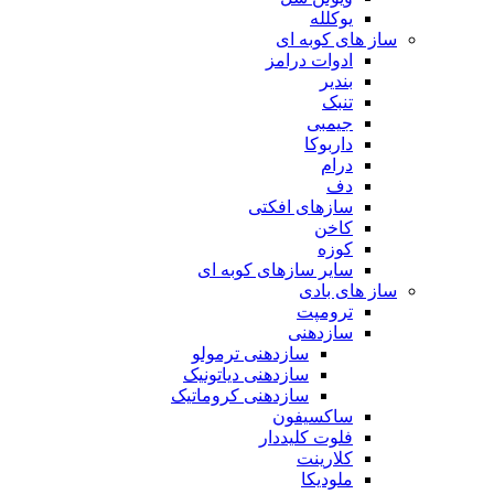
یوکلله
ساز های کوبه ای
ادوات درامز
بندیر
تنبک
جیمبی
داربوکا
درام
دف
سازهای افکتی
کاخن
کوزه
سایر سازهای کوبه ای
ساز های بادی
ترومپت
سازدهنی
سازدهنی ترمولو
سازدهنی دیاتونیک
سازدهنی کروماتیک
ساکسیفون
فلوت کلیددار
کلارینت
ملودیکا