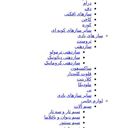
درام
دف
سازهای افکتی
کاخن
کوزه
سایر سازهای کوبه ای
ساز های بادی
ترومپت
سازدهنی
سازدهنی ترمولو
سازدهنی دیاتونیک
سازدهنی کروماتیک
ساکسیفون
فلوت کلیددار
کلارینت
ملودیکا
نی
سایر سازهای بادی
لوازم جانبی
سیم آلات
سیم تار و سه تار
سیم دیوان و باغلاما
سیم سنتور
سیم عود