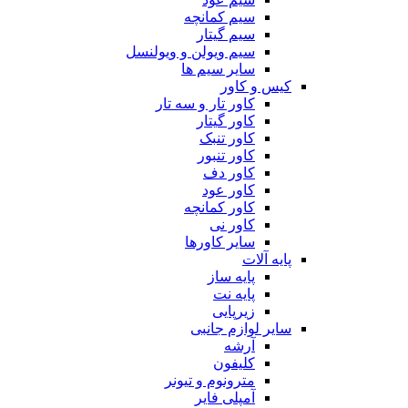
سیم کمانچه
سیم گیتار
سیم ویولن و ویولنسل
سایر سیم ها
کیس و کاور
کاور تار و سه تار
کاور گیتار
کاور تنبک
کاور تنبور
کاور دف
کاور عود
کاور کمانچه
کاور نی
سایر کاورها
پایه آلات
پایه ساز
پایه نت
زیرپایی
سایر لوازم جانبی
آرشه
کلیفون
مترونوم و تیونر
آمپلی فایر