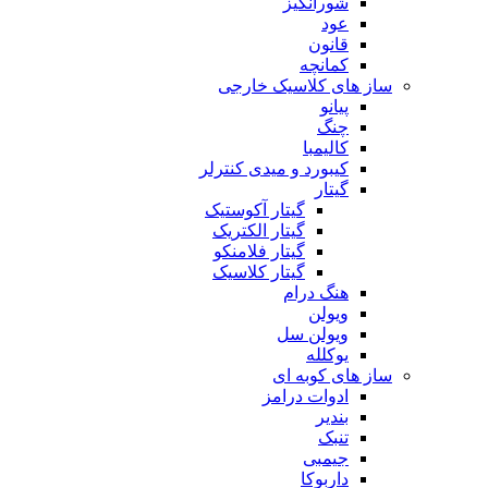
شورانگیز
عود
قانون
کمانچه
ساز های کلاسیک خارجی
پیانو
چنگ
کالیمبا
کیبورد و میدی کنترلر
گیتار
گیتار آکوستیک
گیتار الکتریک
گیتار فلامنکو
گیتار کلاسیک
هنگ درام
ویولن
ویولن سل
یوکلله
ساز های کوبه ای
ادوات درامز
بندیر
تنبک
جیمبی
داربوکا