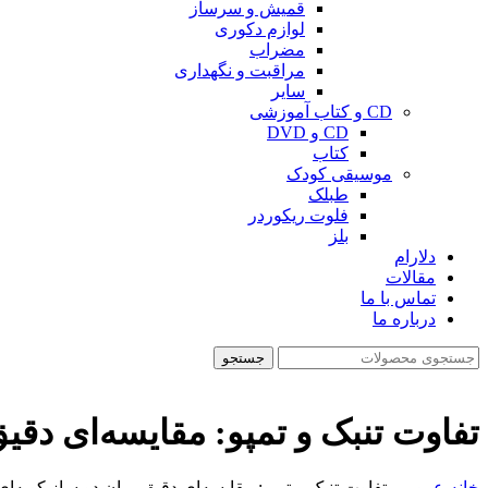
قمیش و سرساز
لوازم دکوری
مضراب
مراقبت و نگهداری
سایر
CD و کتاب آموزشی
CD و DVD
کتاب
موسیقی کودک
طبلک
فلوت ریکوردر
بلز
دلارام
مقالات
تماس با ما
درباره ما
جستجو
تفاوت تنبک و تمپو: مقایسه‌ای دقیق
خانه
عمومی
تفاوت تنبک و تمپو: مقایسه‌ای دقیق میان دو ساز کوبه‌ای