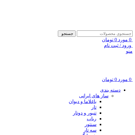
ADD ANYTHING HERE OR JUST REMOVE IT…
جستجو
0
مورد
0
تومان
ورود / ثبت نام
منو
0
مورد
0
تومان
دسته بندی
ساز های ایرانی
باغلاما و دیوان
تار
تنبور و دوتار
رباب
سنتور
سه تار