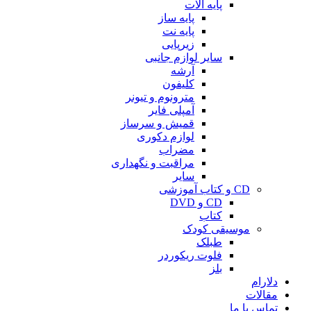
پایه آلات
پایه ساز
پایه نت
زیرپایی
سایر لوازم جانبی
آرشه
کلیفون
مترونوم و تیونر
آمپلی فایر
قمیش و سرساز
لوازم دکوری
مضراب
مراقبت و نگهداری
سایر
CD و کتاب آموزشی
CD و DVD
کتاب
موسیقی کودک
طبلک
فلوت ریکوردر
بلز
دلارام
مقالات
تماس با ما