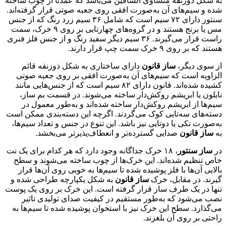
به شکل ذوزنقه متساوی الساقین می‌باشد که عمدتا از چوب ساخته
شده و سیم‌های آن به‌صورت افقی روی جعبه صوتی قرار گرفته‌اند.
سنتور دارای ۷۲ سیم است که شامل ۳۶ سیم زرد رنگ که از جنس
مس یا برنج هستند و در گروه‌های چهارتایی بر روی ۹ خرک، سمت
راست قرار می‌گیرند. ۳۶ سیم دیگر سفید رنگ و از جنس فلز فنری
هستند که بر روی ۹ خرک سمت چپ قرار دارند.
از سوی دیگر،
ساز قانون
دارای ساختاری به شکل ذوزنقه قائم
الزاویه است که سیم‌های آن به‌صورت افقی بر روی جعبه صوتی
کشیده شده‌اند. قانون دارای ۸۲ سیم است که از جنس‌هایی مانند
نایلون یا ابریشم روکش‌دار ساخته می‌شوند. در قسمت بم ساز،
سیم‌ها از ابریشم روکش‌دار ساخته شده‌اند و به‌طور معمول در
دسته‌های سه‌تایی کوک می‌گردند. اگرچه این دسته‌بندی ممکن است
به‌صورت تکی یا دوتایی نیز باشد. این تنوع در جنس و تعداد سیم‌ها،
به
ساز قانون
صدایی گسترده‌تر و انعطاف‌پذیرتر می‌بخشد.
در
ساز سنتور
، ۱۸ خرک جداگانه وجود دارد که هر کدام برای یک نت
خاص تنظیم شده‌اند. این خرک‌ها از چوب ساخته می‌شوند و سطح
بالایی آن‌ها با فلز پوشیده شده تا سیم‌ها به خوبی روی آن‌ها قرار
گیرند. در مقابل، خرک
ساز قانون
به شکل یکپارچه طراحی شده و
تنها در یک طرف ساز قرار گرفته است. این خرک بر روی یک پوست
نصب می‌شود که به‌طور مستقیم در کیفیت صدای تولیدی تاثیر
می‌گذارد. سطح این خرک نیز با استخوان پوشیده شده تا سیم‌ها به
راحتی بر روی آن بلغزند.