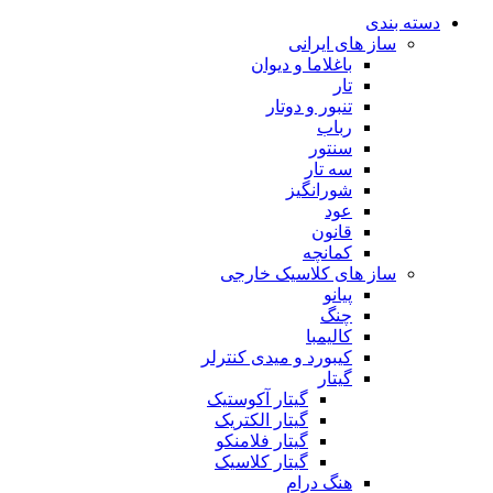
دسته بندی
ساز های ایرانی
باغلاما و دیوان
تار
تنبور و دوتار
رباب
سنتور
سه تار
شورانگیز
عود
قانون
کمانچه
ساز های کلاسیک خارجی
پیانو
چنگ
کالیمبا
کیبورد و میدی کنترلر
گیتار
گیتار آکوستیک
گیتار الکتریک
گیتار فلامنکو
گیتار کلاسیک
هنگ درام