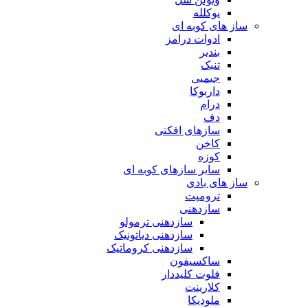
یوکلله
ساز های کوبه ای
ادوات درامز
بندیر
تنبک
جیمبی
داربوکا
درام
دف
سازهای افکتی
کاخن
کوزه
سایر سازهای کوبه ای
ساز های بادی
ترومپت
سازدهنی
سازدهنی ترمولو
سازدهنی دیاتونیک
سازدهنی کروماتیک
ساکسیفون
فلوت کلیددار
کلارینت
ملودیکا