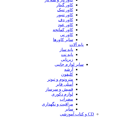
کاور گیتار
کاور تنبک
کاور تنبور
کاور دف
کاور عود
کاور کمانچه
کاور نی
سایر کاورها
پایه آلات
پایه ساز
پایه نت
زیرپایی
سایر لوازم جانبی
آرشه
کلیفون
مترونوم و تیونر
آمپلی فایر
قمیش و سرساز
لوازم دکوری
مضراب
مراقبت و نگهداری
سایر
CD و کتاب آموزشی