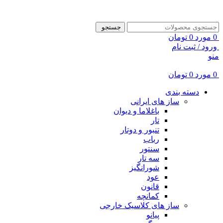
ADD ANYTHING HERE OR JUST REMOVE IT…
جستجو
0
مورد
0
تومان
ورود / ثبت نام
منو
0
مورد
0
تومان
دسته بندی
ساز های ایرانی
باغلاما و دیوان
تار
تنبور و دوتار
رباب
سنتور
سه تار
شورانگیز
عود
قانون
کمانچه
ساز های کلاسیک خارجی
پیانو