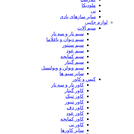
ملودیکا
نی
سایر سازهای بادی
لوازم جانبی
سیم آلات
سیم تار و سه تار
سیم دیوان و باغلاما
سیم سنتور
سیم عود
سیم کمانچه
سیم گیتار
سیم ویولن و ویولنسل
سایر سیم ها
کیس و کاور
کاور تار و سه تار
کاور گیتار
کاور تنبک
کاور تنبور
کاور دف
کاور عود
کاور کمانچه
کاور نی
سایر کاورها