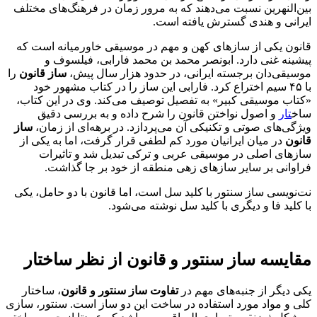
بین‌النهرین نسبت می‌دهند که به مرور زمان در فرهنگ‌های مختلف
ایرانی و هندی گسترش یافته است.
قانون یکی از سازهای کهن و مهم در موسیقی خاورمیانه است که
پیشینه غنی دارد. ابونصر محمد بن محمد فارابی، فیلسوف و
موسیقی‌دان برجسته ایرانی، در حدود هزار سال پیش،
ساز قانون
را
با ۴۵ سیم اختراع کرد. فارابی این ساز را در کتاب مشهور خود
«کتاب موسیقی کبیر» به تفصیل توصیف می‌کند. وی در این کتاب،
ساخ
تار
و اصول نواختن قانون را شرح داده و به بررسی دقیق
ویژگی‌های صوتی و تکنیکی آن می‌پردازد. در برهه‌ای از زمان،
ساز
قانون
در میان ایرانیان مورد کم لطفی قرار گرفت، اما به یکی از
سازهای اصلی در موسیقی عربی و ترکی تبدیل شد و تاثیرات
فراوانی بر سایر سازهای زهی منطقه از خود بر جا گذاشت.
نت‌نویسی ساز سنتور با کلید سل است، اما قانون با دو حامل، یکی
با کلید فا و دیگری با کلید سل نوشته می‌شود.
مقایسه ساز سنتور و قانون
از نظر ساختار
یکی دیگر از جنبه‌های مهم در
تفاوت ساز سنتور و قانون
، ساختار
کلی و مواد مورد استفاده در ساخت این دو ساز است. سنتور، سازی