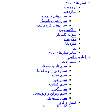
ساز های بادی
ترومپت
سازدهنی
سازدهنی ترمولو
سازدهنی دیاتونیک
سازدهنی کروماتیک
ساکسیفون
فلوت کلیددار
کلارینت
ملودیکا
نی
سایر سازهای بادی
لوازم جانبی
سیم آلات
سیم تار و سه تار
سیم دیوان و باغلاما
سیم سنتور
سیم عود
سیم کمانچه
سیم گیتار
سیم ویولن و ویولنسل
سایر سیم ها
کیس و کاور
کاور تار و سه تار