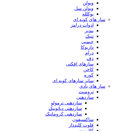
ویولن
ویولن سل
یوکلله
ساز های کوبه ای
ادوات درامز
بندیر
تنبک
جیمبی
داربوکا
درام
دف
سازهای افکتی
کاخن
کوزه
سایر سازهای کوبه ای
ساز های بادی
ترومپت
سازدهنی
سازدهنی ترمولو
سازدهنی دیاتونیک
سازدهنی کروماتیک
ساکسیفون
فلوت کلیددار
کلارینت