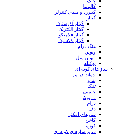
چنگ
کالیمبا
کیبورد و میدی کنترلر
گیتار
گیتار آکوستیک
گیتار الکتریک
گیتار فلامنکو
گیتار کلاسیک
هنگ درام
ویولن
ویولن سل
یوکلله
ساز های کوبه ای
ادوات درامز
بندیر
تنبک
جیمبی
داربوکا
درام
دف
سازهای افکتی
کاخن
کوزه
سایر سازهای کوبه ای