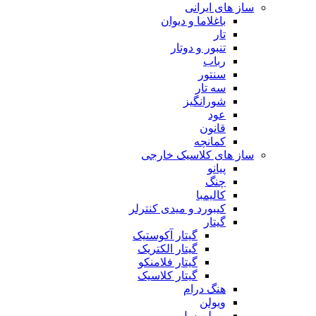
ساز های ایرانی
باغلاما و دیوان
تار
تنبور و دوتار
رباب
سنتور
سه تار
شورانگیز
عود
قانون
کمانچه
ساز های کلاسیک خارجی
پیانو
چنگ
کالیمبا
کیبورد و میدی کنترلر
گیتار
گیتار آکوستیک
گیتار الکتریک
گیتار فلامنکو
گیتار کلاسیک
هنگ درام
ویولن
ویولن سل