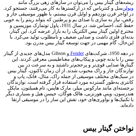
ریشه‌های گیتار بیس را می‌توان در سازهای زهی بزرگ مانند
ویولن
‌سل و کنترباس که در ارکسترها به کار می‌رفتند، جستجو کرد.
در اواخر قرن نوزدهم و اوایل قرن بیستم، با ظهور موسیقی جاز و
رقص، نیاز به سازی با صدای بم و پرطنین که بتواند ریتم را به خوبی
حفظ کند، احساس شد. در سال 1931، پاول توتمارک موزیسین و
مخترع اولین گیتار بیس الکتریک را به بازار عرضه کرد. این گیتار،
بدنه‌ای فلزی داشت و صدایی ضعیف و نامطلوب تولید می‌کرد. با
این‌حال، گام مهمی در جهت توسعه گیتار بیس مدرن بود.
در دهه 1950، شرکت‌های
Fender
و Gibson مدل‌های جدیدی از گیتار
بیس را با بدنه چوبی و پیکاپ‌های مغناطیسی معرفی کردند. این
گیتارها صدایی قوی‌تر و پرحجم‌تر داشتند و به سرعت در بین
نوازندگان جاز و راک محبوب شدند. از آن زمان تاکنون، گیتار بیس
در سبک‌های مختلف موسیقی از جمله راک، متال، فانک، پاپ و
کانتری به‌طور گسترده مورد استفاده قرار گرفته است. نوازندگان
برجسته‌ای مانند مارکوس میلر، مارک هاپس، تام همیلتون، مایکل
هندرسون، وینی هورنزبی، هالک هوگان، جیسن هیل و بسیاری دیگر
با تکنیک‌ها و نوآوری‌های خود، نقش این ساز را در موسیقی ارتقا
داده‌اند.
نواختن گیتار بیس