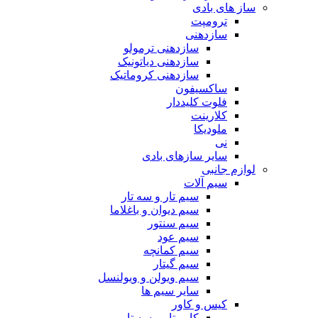
ساز های بادی
ترومپت
سازدهنی
سازدهنی ترمولو
سازدهنی دیاتونیک
سازدهنی کروماتیک
ساکسیفون
فلوت کلیددار
کلارینت
ملودیکا
نی
سایر سازهای بادی
لوازم جانبی
سیم آلات
سیم تار و سه تار
سیم دیوان و باغلاما
سیم سنتور
سیم عود
سیم کمانچه
سیم گیتار
سیم ویولن و ویولنسل
سایر سیم ها
کیس و کاور
کاور تار و سه تار