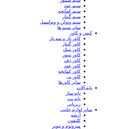
سیم سنتور
سیم عود
سیم کمانچه
سیم گیتار
سیم ویولن و ویولنسل
سایر سیم ها
کیس و کاور
کاور تار و سه تار
کاور گیتار
کاور تنبک
کاور تنبور
کاور دف
کاور عود
کاور کمانچه
کاور نی
سایر کاورها
پایه آلات
پایه ساز
پایه نت
زیرپایی
سایر لوازم جانبی
آرشه
کلیفون
مترونوم و تیونر