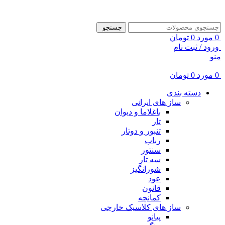
ADD ANYTHING HERE OR JUST REMOVE IT…
جستجو
0
مورد
0
تومان
ورود / ثبت نام
منو
0
مورد
0
تومان
دسته بندی
ساز های ایرانی
باغلاما و دیوان
تار
تنبور و دوتار
رباب
سنتور
سه تار
شورانگیز
عود
قانون
کمانچه
ساز های کلاسیک خارجی
پیانو