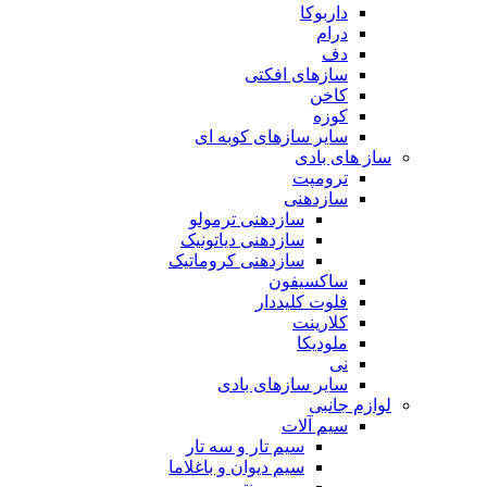
داربوکا
درام
دف
سازهای افکتی
کاخن
کوزه
سایر سازهای کوبه ای
ساز های بادی
ترومپت
سازدهنی
سازدهنی ترمولو
سازدهنی دیاتونیک
سازدهنی کروماتیک
ساکسیفون
فلوت کلیددار
کلارینت
ملودیکا
نی
سایر سازهای بادی
لوازم جانبی
سیم آلات
سیم تار و سه تار
سیم دیوان و باغلاما