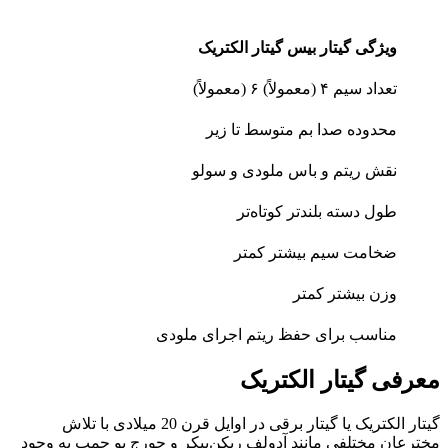
ویژگی
گیتار بیس
گیتار الکتریک
تعداد سیم
۴ (معمولاً)
۶ (معمولاً)
محدوده صدا
بم
متوسط تا زیر
نقش
ریتم و باس
ملودی و سولو
طول دسته
بلندتر
کوتاه‌تر
ضخامت سیم
بیشتر
کمتر
وزن
بیشتر
کمتر
مناسب برای
حفظ ریتم
اجرای ملودی
معرفی گیتار الکتریک
گیتار الکتریک یا گیتار برقی در اوایل قرن 20 میلادی با تلاش
مخترعان مختلفی مانند آدولف ریکن‌بیکر و جورج بو چمپ به وجود