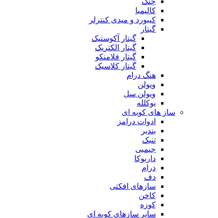
چنگ
کالیمبا
کیبورد و میدی کنترلر
گیتار
گیتار آکوستیک
گیتار الکتریک
گیتار فلامنکو
گیتار کلاسیک
هنگ درام
ویولن
ویولن سل
یوکلله
ساز های کوبه ای
ادوات درامز
بندیر
تنبک
جیمبی
داربوکا
درام
دف
سازهای افکتی
کاخن
کوزه
سایر سازهای کوبه ای