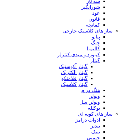
سه تار
شورانگیز
عود
قانون
کمانچه
ساز های کلاسیک خارجی
پیانو
چنگ
کالیمبا
کیبورد و میدی کنترلر
گیتار
گیتار آکوستیک
گیتار الکتریک
گیتار فلامنکو
گیتار کلاسیک
هنگ درام
ویولن
ویولن سل
یوکلله
ساز های کوبه ای
ادوات درامز
بندیر
تنبک
جیمبی