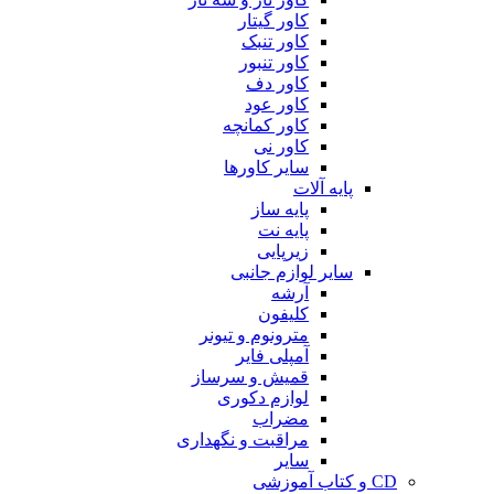
کاور گیتار
کاور تنبک
کاور تنبور
کاور دف
کاور عود
کاور کمانچه
کاور نی
سایر کاورها
پایه آلات
پایه ساز
پایه نت
زیرپایی
سایر لوازم جانبی
آرشه
کلیفون
مترونوم و تیونر
آمپلی فایر
قمیش و سرساز
لوازم دکوری
مضراب
مراقبت و نگهداری
سایر
CD و کتاب آموزشی