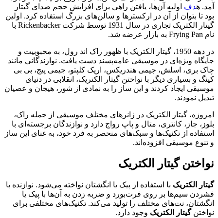
آمد. ه
دف
اولیه آن‌ها، یافتن راهی برای افزایش حجم صدای گیتار
بود تا بتوان از آن در ارکسترها و سالن‌های بزرگ استفاده کرد. اولین
گیتار الکتریک تجاری در سال 1931 توسط شرکت Rickenbacker با
نام Frying Pan به بازار عرضه شد.
در دهه 1950، گیتار الکتریک با ظهور راک اند رول، به محبوبیت و
جایگاه ویژه‌ای در موسیقی عامه‌پسند دست یافت. نوازندگانی مانند
چاک بری، اسلش، جیمی هندریکس، اریک کلپتو، جیمی پیج، بی بی
کینگ و بسیاری دیگر با نواختن گیتار الکتریک، انقلابی در دنیای
موسیقی ایجاد کردند و این ساز را به نمادی از شور، هیجان و عصیان
تبدیل نمودند.
امروزه، گیتار الکتریک در ژانرهای مختلف موسیقی از جمله راک،
بلوز، جاز، کانتری، متال و پاپ رواج دارد و نوازندگان برجسته‌ای با
استفاده از تکنیک‌ها و سبک‌های منحصر به فرد خود، به غنای این ساز
و تنوع موسیقی افزوده‌اند.
نواختن گیتار الکتریک
گیتار الکتریک
با استفاده از پیک یا انگشتان نواخته می‌شود. نوازنده با
فشردن سیم‌ها بر روی فرت‌بورد و ضربه زدن به آن‌ها با پیک یا
انگشتان، نت‌های مختلف را تولید می‌کند. تکنیک‌های مختلفی برای
نواختن
گیتار الکتریک
وجود دارد.