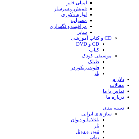
آمپلی فایر
قمیش و سرساز
لوازم دکوری
مضراب
مراقبت و نگهداری
سایر
CD و کتاب آموزشی
CD و DVD
کتاب
موسیقی کودک
طبلک
فلوت ریکوردر
بلز
دلارام
مقالات
تماس با ما
درباره ما
دسته بندی
ساز های ایرانی
باغلاما و دیوان
تار
تنبور و دوتار
رباب