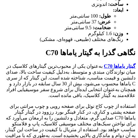
ساخت:
اندونزی
ابعاد:
طول:
100 سانتی‌متر
عرض:
37 سانتی‌متر
ضخامت:
9.5 سانتی‌متر
وزن:
1.6 کیلوگرم
رنگ‌های مختلف (طبیعی، قهوه‌ای، مشکی)
نگاهی گذرا به گیتار یاماها
C70
گیتار یاماها
C70
به‌عنوان یکی از محبوب‌ترین گیتارهای کلاسیک در
میان نوازندگان مبتدی و متوسط، به‌دلیل کیفیت ساخت بالا، صدای
دلنشین و قیمت مناسب، شناخته شده است. این گیتار که از سری
C یاماها محسوب می‌شود، بیش از 30 سال سابقه در بازار دارد و
همچنان به‌عنوان انتخابی ایده‌آل برای شروع سفر موسیقیایی افراد
علاقه‌مند به گیتار کلاسیک، باقی مانده است.
استفاده از چوب کاج نوئل برای صفحه رویی و چوب مرانتی برای
صفحه پشتی و کناری، در کنار فینگر بورد رزوود در گیتار گیتار
یاماها C70 صدایی گرم، متعادل و دلنشین را به ارمغان می‌آورد که
برای نواختن سبک‌های مختلف موسیقی کلاسیک، پاپ و فلامنکو
مناسب خواهد بود. استفاده از متریال با کیفیت در ساخت این گیتار،
به آن دوام و ماندگاری بالایی بخشیده است. به‌طوری که با مراقبت