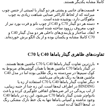
کاملا مشابه یکدیگر هستند.
قسمت‌های جانبی و پشتی هر دو گیتار با لمینتی از جنس چوب
میرانته که از لحاظ کاراکتر صدایی شباهت زیادی به چوب
ماهوگانی دارد، پوشیده شده است.
دسته هر دو گیتار C70 و C40 از چوب ناتو و فرت بورد نیز از
چوب معروف رزوود ساخته شده است.
ابعاد، ساختار و پل‌بندی‌های داخلی هر دو مدل گیتار C40 و
C70 کاملا مشابه و یکسان بوده و از یک الگو برش خورده‌اند.
تفاوت‌های ظاهری گیتار یاماها
C40
با
C70
بارزترین تفاوت گیتار یاماها C40 با C70 ماشین هدها هستند.
در گیتار یاماها C70 ماشین هدها یا همان گوشی‌های مربوط به
کوک سیم‌ها در سردسته به رنگ طلایی بوده اما در مدل C40
ماشین هدها به رنگ نقره‌ای می‌باشند.
دیگر تفاوت گیتار یاماها C40 با C70 استفاده از زه یا
BINDING در اطراف لبه‌ها است. این زه جدا از جنبه زیبایی،
از لب پریدگی در اثر ضربه‌های اتفاقی جلوگیری کرده و باعث
بادوام‌تر شدن گیتار یاماها C70 می‌شود. این زه در یاماها C40
وجود نداشته و کمپانی یاماها تنها به یک خط نازک مشکی رنگ
در لبه‌ها اکتفا کرده است.