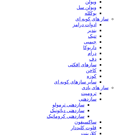
ویولن
ویولن سل
یوکلله
ساز های کوبه ای
ادوات درامز
بندیر
تنبک
جیمبی
داربوکا
درام
دف
سازهای افکتی
کاخن
کوزه
سایر سازهای کوبه ای
ساز های بادی
ترومپت
سازدهنی
سازدهنی ترمولو
سازدهنی دیاتونیک
سازدهنی کروماتیک
ساکسیفون
فلوت کلیددار
کلارینت