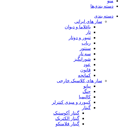
منو
دسته بندی‌ها
دسته بندی
ساز های ایرانی
باغلاما و دیوان
تار
تنبور و دوتار
رباب
سنتور
سه تار
شورانگیز
عود
قانون
کمانچه
ساز های کلاسیک خارجی
پیانو
چنگ
کالیمبا
کیبورد و میدی کنترلر
گیتار
گیتار آکوستیک
گیتار الکتریک
گیتار فلامنکو