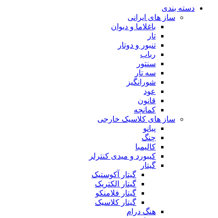
دسته بندی
ساز های ایرانی
باغلاما و دیوان
تار
تنبور و دوتار
رباب
سنتور
سه تار
شورانگیز
عود
قانون
کمانچه
ساز های کلاسیک خارجی
پیانو
چنگ
کالیمبا
کیبورد و میدی کنترلر
گیتار
گیتار آکوستیک
گیتار الکتریک
گیتار فلامنکو
گیتار کلاسیک
هنگ درام