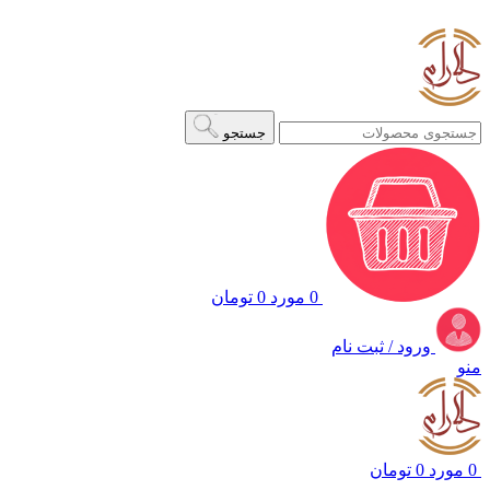
ADD ANYTHING HERE OR JUST REMOVE IT…
جستجو
0
مورد
0
تومان
ورود / ثبت نام
منو
0
مورد
0
تومان