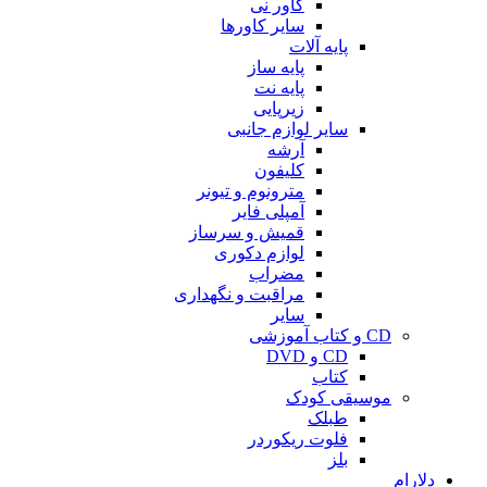
کاور نی
سایر کاورها
پایه آلات
پایه ساز
پایه نت
زیرپایی
سایر لوازم جانبی
آرشه
کلیفون
مترونوم و تیونر
آمپلی فایر
قمیش و سرساز
لوازم دکوری
مضراب
مراقبت و نگهداری
سایر
CD و کتاب آموزشی
CD و DVD
کتاب
موسیقی کودک
طبلک
فلوت ریکوردر
بلز
دلارام