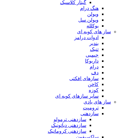
گیتار کلاسیک
هنگ درام
ویولن
ویولن سل
یوکلله
ساز های کوبه ای
ادوات درامز
بندیر
تنبک
جیمبی
داربوکا
درام
دف
سازهای افکتی
کاخن
کوزه
سایر سازهای کوبه ای
ساز های بادی
ترومپت
سازدهنی
سازدهنی ترمولو
سازدهنی دیاتونیک
سازدهنی کروماتیک
ساکسیفون