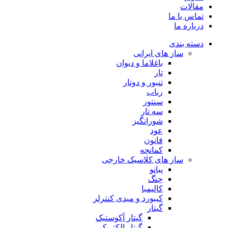
مقالات
تماس با ما
درباره ما
دسته بندی
ساز های ایرانی
باغلاما و دیوان
تار
تنبور و دوتار
رباب
سنتور
سه تار
شورانگیز
عود
قانون
کمانچه
ساز های کلاسیک خارجی
پیانو
چنگ
کالیمبا
کیبورد و میدی کنترلر
گیتار
گیتار آکوستیک
گیتار الکتریک