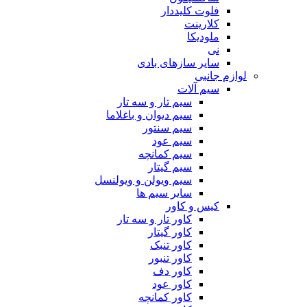
فلوت کلیددار
کلارینت
ملودیکا
نی
سایر سازهای بادی
لوازم جانبی
سیم آلات
سیم تار و سه تار
سیم دیوان و باغلاما
سیم سنتور
سیم عود
سیم کمانچه
سیم گیتار
سیم ویولن و ویولنسل
سایر سیم ها
کیس و کاور
کاور تار و سه تار
کاور گیتار
کاور تنبک
کاور تنبور
کاور دف
کاور عود
کاور کمانچه