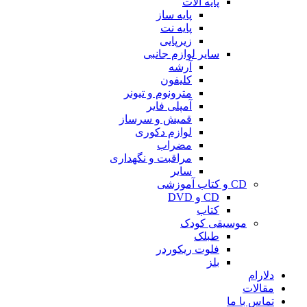
پایه آلات
پایه ساز
پایه نت
زیرپایی
سایر لوازم جانبی
آرشه
کلیفون
مترونوم و تیونر
آمپلی فایر
قمیش و سرساز
لوازم دکوری
مضراب
مراقبت و نگهداری
سایر
CD و کتاب آموزشی
CD و DVD
کتاب
موسیقی کودک
طبلک
فلوت ریکوردر
بلز
دلارام
مقالات
تماس با ما