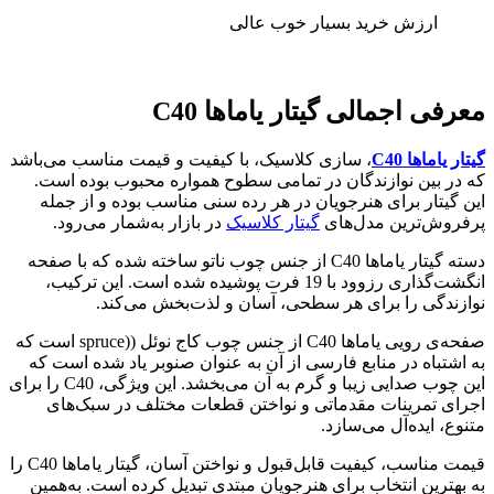
ارزش خرید
بسیار خوب
عالی
معرفی اجمالی گیتار یاماها
C40
گیتار یاماها
C40
، سازی کلاسیک، با کیفیت و قیمت مناسب می‌باشد
که در بین نوازندگان در تمامی سطوح همواره محبوب بوده است.
این گیتار برای هنرجویان در هر رده سنی مناسب بوده و از جمله
پرفروش‌ترین مدل‌های
گیتار کلاسیک
در بازار به‌شمار می‌رود.
دسته گیتار یاماها C40 از جنس چوب ناتو ساخته شده که با صفحه
انگشت‌گذاری رزوود با 19 فرت پوشیده شده است. این ترکیب،
نوازندگی را برای هر سطحی، آسان و لذت‌بخش می‌کند.
صفحه‌ی رویی یاماها C40 از جنس چوب کاج نوئل ((spruce است که
به اشتباه در منابع فارسی از آن به عنوان صنوبر یاد شده است که
این چوب صدایی زیبا و گرم به آن می‌بخشد. این ویژگی، C40 را برای
اجرای تمرینات مقدماتی و نواختن قطعات مختلف در سبک‌های
متنوع، ایده‌آل می‌سازد.
قیمت مناسب، کیفیت قابل‌قبول و نواختن آسان، گیتار یاماها C40 را
به بهترین انتخاب برای هنرجویان مبتدی تبدیل کرده است. به‌همین