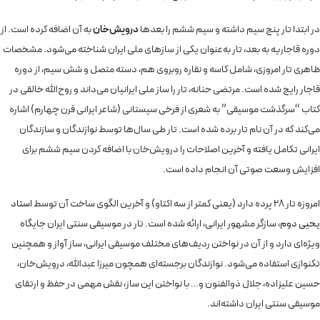
در ابتدا تار پنج سیم داشته و سیم ششم را بعدها
درویش‌خان
به آن اضافه کرده است. از
دوره قاجاریه به بعد، تار به‌عنوان یکی از سازهای ملی ایران شناخته می‌شود. مشخصات
ظاهری تار امروزی، شامل کاسه و نقاره روبروی هم، دسته متصل و شش سیم، از دوره
قاجار رایج شده است. مرتضی حنانه، تار را ساز ملی ایرانیان می‌داند و روح‌الله خالقی در
کتاب “سرگذشت موسیقی” به شعری از فرخی سیستانی (شاعر ایرانی قرن چهارم) اشاره
می‌کند که در آن نام تار برده شده است. تار طی سال‌ها توسط نوازندگان و سازندگان
ایرانی تکامل یافته و آخرین اصلاحات را درویش‌خان با اضافه کردن سیم ششم برای
افزایش وسعت صوتی آن انجام داده است.
امروزه تار 28 پرده دارد (یعنی کمتر از سه اکتاو) و آخرین الگوی ساخت آن توسط
استاد
یحیی دوم
، سازگر مشهور ایرانی، ارائه شده است. تار در موسیقی سنتی ایران جایگاه
ویژه‌ای دارد و از آن در نواختن ردیف‌های مختلف موسیقی ایرانی، ساز آواز و همچنین
تکنوازی استفاده می‌شود. نوازندگان برجسته‌ای همچون میرزا عبدالله، درویش‌خان،
حسین علیزاده، جلال ذوالفنون و… با نواختن این ساز، نقش مهمی در حفظ و ارتقای
موسیقی سنتی ایران داشته‌اند.