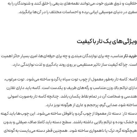
خلاقیت و ذوق هنری خود، می‌توانند نغمه‌های بدیعی را خلق کنند و شنوندگان را به
سفری در دنیای موسیقی ایرانی برده و احساسات مختلف را در آن‌ها برانگیزند.
ویژگی‌های یک تار با کیفیت
خرید تار
مناسب، چه برای نوازندگان مبتدی و چه برای حرفه‌ای‌ها، امری بسیار حائز اهمیت
است. چرا که کیفیت ساز تاثیر مستقیمی بر روی روند یادگیری و لذت نوازندگی دارد.
کاسه: کاسه تار به‌طور معمول از چوب توت سیاه یا گردو ساخته می‌شود. توت مرغوب،
دارای تراکم بالا، وزن متناسب و رگه‌های ظریف و یکدست است. کاسه باید دارای تقارن
هندسی و ضخامت آن در تمام نقاط یکسان باشد. چنانچه کاسه تار به‌صورت اصولی
ساخته شود صدایی گرم، پرحجم و عاری از هرگونه نویز دارد.
دسته تار: دسته تار معمولا از چوب گردو یا فوفل ساخته می‌شود. این چوب‌ها باید کهنه
و خشک بوده و تراکم بالایی داشته باشند. سطح دسته باید کاملا صاف، صیقلی و بدون
هیچگونه گره، ترک یا ناهمواری ساخته شود. همچنین قطر دسته می‌بایست به گونه‌ای