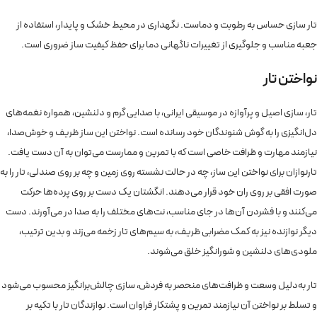
تار سازی حساس به رطوبت و دماست. نگهداری در محیط خشک و پایدار، استفاده از
جعبه مناسب و جلوگیری از تغییرات ناگهانی دما برای حفظ کیفیت ساز ضروری است.
نواختن تار
تار، سازی اصیل و پرآوازه در موسیقی ایرانی، با صدایی گرم و دلنشین، همواره نغمه‌های
دل‌انگیزی را به گوش شنوندگان خود رسانده است. نواختن این ساز ظریف و خوش‌صدا،
نیازمند مهارت و ظرافت خاصی است که با تمرین و ممارست می‌توان به آن دست یافت.
تارنوازان برای نواختن این ساز، چه در حالت نشسته روی زمین و چه بر روی صندلی، تار را به
صورت افقی بر روی ران خود قرار می‌دهند. انگشتان یک دست بر روی پرده‌ها حرکت
می‌کنند و با فشردن آن‌ها در جای مناسب، نت‌های مختلف را به صدا در می‌آورند. دست
دیگر نوازنده نیز به کمک مضرابی ظریف، به سیم‌های تار زخمه می‌زند و بدین ترتیب،
ملودی‌های دلنشین و شور‌انگیز خلق می‌شوند.
تار به‌دلیل وسعت و ظرافت‌های منحصر به فردش، سازی چالش‌برانگیز محسوب می‌شود
و تسلط بر نواختن آن نیازمند تمرین و پشتکار فراوان است. نوازندگان تار با تکیه بر