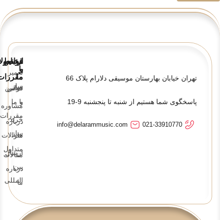
قوانین
ارتباط
محصولا
و
با
تعمیر
ما
مقررات
تهران خیابان بهارستان موسیقی دلارام پلاک 66
ساز
تماس
قوانین
پاسخگوی شما هستیم از شنبه تا پنجشنبه 9-19
و
با ما
مشاوره
مقررات
خرید
درباره
info@delarammusic.com
021-33910770
ساز
ما
سوالات
متداول
ارسال
مقالات
بین
درباره
المللی
ما