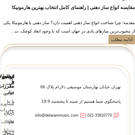
مقایسه انواع ساز دهنی | راهنمای کامل انتخاب بهترین هارمونیکا
مقدمه؛ چرا شناخت انواع ساز دهنی اهمیت دارد؟ ساز دهنی یا هارمونیکا یکی
از محبوب‌ترین سازهای بادی در جهان است که با وجود ابعاد کوچک، ت...
ادامه مطلب
قوانین
ارتباط
محصولا
و
با
تعمیر
ما
مقررات
تهران خیابان بهارستان موسیقی دلارام پلاک 66
ساز
تماس
قوانین
پاسخگوی شما هستیم از شنبه تا پنجشنبه 9-19
و
با ما
مشاوره
مقررات
خرید
درباره
info@delarammusic.com
021-33910770
ساز
ما
سوالات
متداول
ارسال
مقالات