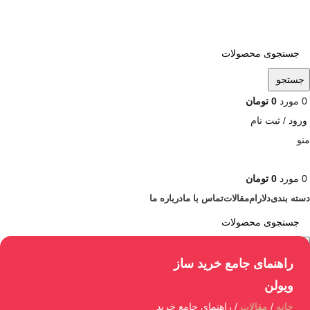
ADD ANYTHING HERE OR JUST REMOVE IT…
جستجو
0
مورد
0
تومان
ورود / ثبت نام
منو
0
مورد
0
تومان
دسته بندی
دلارام
مقالات
تماس با ما
درباره ما
جستجو
راهنمای جامع خرید ساز
ویولن
خانه
مقالات
راهنمای جامع خرید