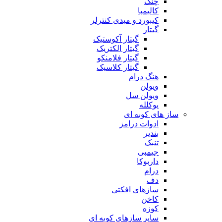
چنگ
کالیمبا
کیبورد و میدی کنترلر
گیتار
گیتار آکوستیک
گیتار الکتریک
گیتار فلامنکو
گیتار کلاسیک
هنگ درام
ویولن
ویولن سل
یوکلله
ساز های کوبه ای
ادوات درامز
بندیر
تنبک
جیمبی
داربوکا
درام
دف
سازهای افکتی
کاخن
کوزه
سایر سازهای کوبه ای