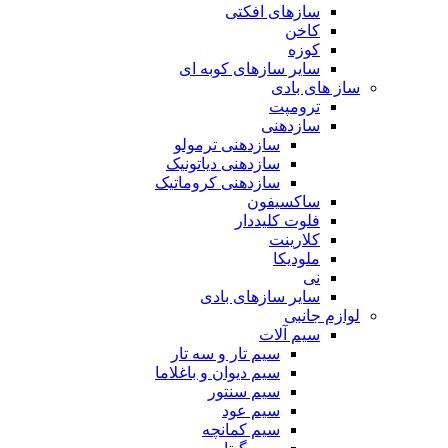
سازهای افکتی
کاخن
کوزه
سایر سازهای کوبه ای
ساز های بادی
ترومپت
سازدهنی
سازدهنی ترمولو
سازدهنی دیاتونیک
سازدهنی کروماتیک
ساکسیفون
فلوت کلیددار
کلارینت
ملودیکا
نی
سایر سازهای بادی
لوازم جانبی
سیم آلات
سیم تار و سه تار
سیم دیوان و باغلاما
سیم سنتور
سیم عود
سیم کمانچه