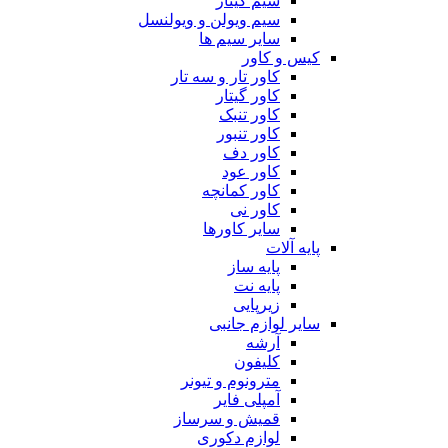
سیم گیتار
سیم ویولن و ویولنسل
سایر سیم ها
کیس و کاور
کاور تار و سه تار
کاور گیتار
کاور تنبک
کاور تنبور
کاور دف
کاور عود
کاور کمانچه
کاور نی
سایر کاورها
پایه آلات
پایه ساز
پایه نت
زیرپایی
سایر لوازم جانبی
آرشه
کلیفون
مترونوم و تیونر
آمپلی فایر
قمیش و سرساز
لوازم دکوری