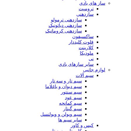
ساز های بادی
ترومپت
سازدهنی
سازدهنی ترمولو
سازدهنی دیاتونیک
سازدهنی کروماتیک
ساکسیفون
فلوت کلیددار
کلارینت
ملودیکا
نی
سایر سازهای بادی
لوازم جانبی
سیم آلات
سیم تار و سه تار
سیم دیوان و باغلاما
سیم سنتور
سیم عود
سیم کمانچه
سیم گیتار
سیم ویولن و ویولنسل
سایر سیم ها
کیس و کاور
کاور تار و سه تار