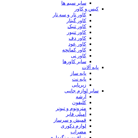
سایر سیم ها
کیس و کاور
کاور تار و سه تار
کاور گیتار
کاور تنبک
کاور تنبور
کاور دف
کاور عود
کاور کمانچه
کاور نی
سایر کاورها
پایه آلات
پایه ساز
پایه نت
زیرپایی
سایر لوازم جانبی
آرشه
کلیفون
مترونوم و تیونر
آمپلی فایر
قمیش و سرساز
لوازم دکوری
مضراب
مراقبت و نگهداری