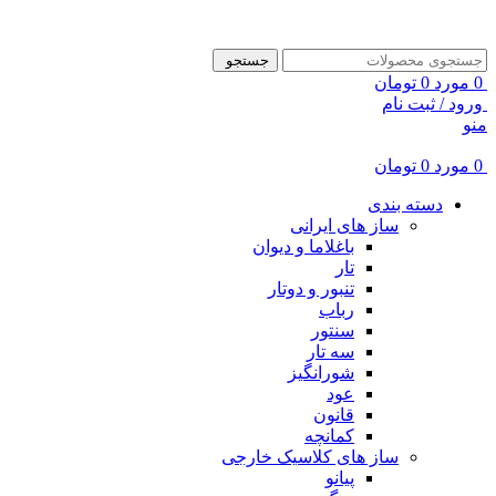
ADD ANYTHING HERE OR JUST REMOVE IT…
جستجو
0
مورد
0
تومان
ورود / ثبت نام
منو
0
مورد
0
تومان
دسته بندی
ساز های ایرانی
باغلاما و دیوان
تار
تنبور و دوتار
رباب
سنتور
سه تار
شورانگیز
عود
قانون
کمانچه
ساز های کلاسیک خارجی
پیانو