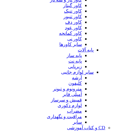
کاور گیتار
کاور تنبک
کاور تنبور
کاور دف
کاور عود
کاور کمانچه
کاور نی
سایر کاورها
پایه آلات
پایه ساز
پایه نت
زیرپایی
سایر لوازم جانبی
آرشه
کلیفون
مترونوم و تیونر
آمپلی فایر
قمیش و سرساز
لوازم دکوری
مضراب
مراقبت و نگهداری
سایر
CD و کتاب آموزشی