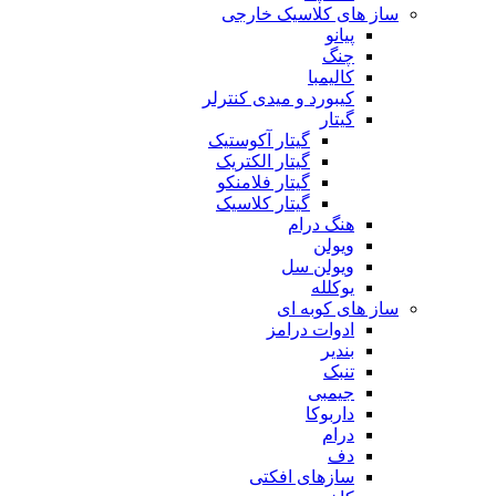
ساز های کلاسیک خارجی
پیانو
چنگ
کالیمبا
کیبورد و میدی کنترلر
گیتار
گیتار آکوستیک
گیتار الکتریک
گیتار فلامنکو
گیتار کلاسیک
هنگ درام
ویولن
ویولن سل
یوکلله
ساز های کوبه ای
ادوات درامز
بندیر
تنبک
جیمبی
داربوکا
درام
دف
سازهای افکتی