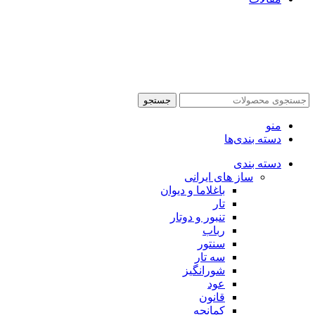
جستجو
منو
دسته بندی‌ها
دسته بندی
ساز های ایرانی
باغلاما و دیوان
تار
تنبور و دوتار
رباب
سنتور
سه تار
شورانگیز
عود
قانون
کمانچه