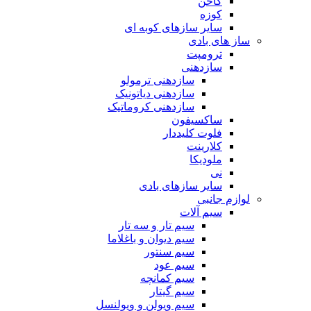
کاخن
کوزه
سایر سازهای کوبه ای
ساز های بادی
ترومپت
سازدهنی
سازدهنی ترمولو
سازدهنی دیاتونیک
سازدهنی کروماتیک
ساکسیفون
فلوت کلیددار
کلارینت
ملودیکا
نی
سایر سازهای بادی
لوازم جانبی
سیم آلات
سیم تار و سه تار
سیم دیوان و باغلاما
سیم سنتور
سیم عود
سیم کمانچه
سیم گیتار
سیم ویولن و ویولنسل