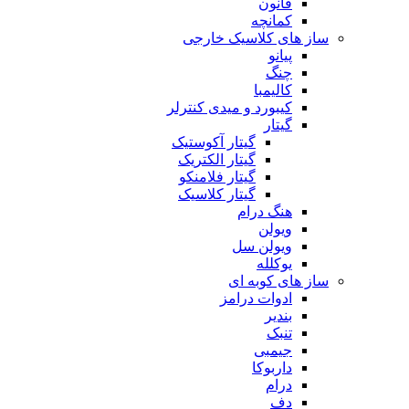
قانون
کمانچه
ساز های کلاسیک خارجی
پیانو
چنگ
کالیمبا
کیبورد و میدی کنترلر
گیتار
گیتار آکوستیک
گیتار الکتریک
گیتار فلامنکو
گیتار کلاسیک
هنگ درام
ویولن
ویولن سل
یوکلله
ساز های کوبه ای
ادوات درامز
بندیر
تنبک
جیمبی
داربوکا
درام
دف