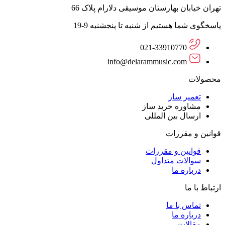
تهران خیابان بهارستان موسیقی دلارام پلاک 66
پاسخگوی شما هستیم از شنبه تا پنجشنبه 9-19
021-33910770
info@delarammusic.com
محصولات
تعمیر ساز
مشاوره خرید ساز
ارسال بین المللی
قوانین و مقررات
قوانین و مقررات
سوالات متداول
درباره ما
ارتباط با ما
تماس با ما
درباره ما
مقالات