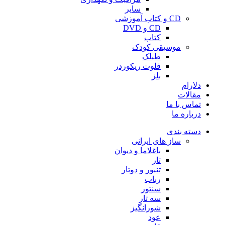
سایر
CD و کتاب آموزشی
CD و DVD
کتاب
موسیقی کودک
طبلک
فلوت ریکوردر
بلز
دلارام
مقالات
تماس با ما
درباره ما
دسته بندی
ساز های ایرانی
باغلاما و دیوان
تار
تنبور و دوتار
رباب
سنتور
سه تار
شورانگیز
عود