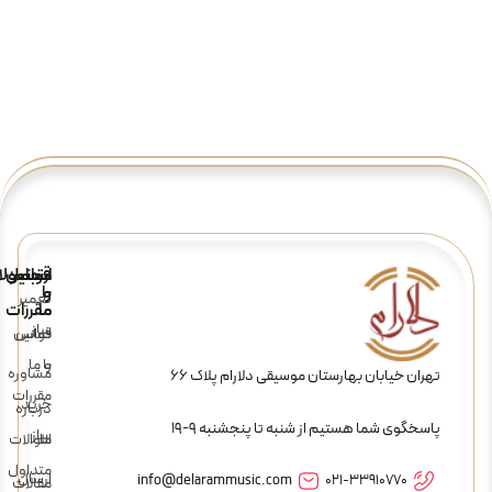
ارتباط
قوانین
محصولا
و
با
تعمیر
ما
مقررات
ساز
تماس
قوانین
و
با ما
مشاوره
تهران خیابان بهارستان موسیقی دلارام پلاک 66
مقررات
خرید
درباره
پاسخگوی شما هستیم از شنبه تا پنجشنبه 9-19
ساز
ما
سوالات
متداول
ارسال
info@delarammusic.com
021-33910770
مقالات