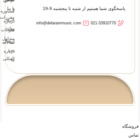
پاسخگوی شما هستیم از شنبه تا پنجشنبه 9-19
و
با ما
مشاوره
مقررات
خرید
درباره
info@delarammusic.com
021-33910770
ساز
ما
سوالات
متداول
ارسال
مقالات
بین
درباره
المللی
ما
فروشگاه
تماس