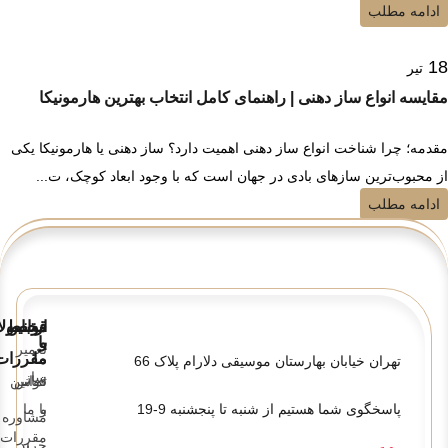
ادامه مطلب
18
تیر
مقایسه انواع ساز دهنی | راهنمای کامل انتخاب بهترین هارمونیکا
مقدمه؛ چرا شناخت انواع ساز دهنی اهمیت دارد؟ ساز دهنی یا هارمونیکا یکی
از محبوب‌ترین سازهای بادی در جهان است که با وجود ابعاد کوچک، ت...
ادامه مطلب
قوانین
ارتباط
محصولا
و
با
تعمیر
ما
مقررات
تهران خیابان بهارستان موسیقی دلارام پلاک 66
ساز
تماس
قوانین
پاسخگوی شما هستیم از شنبه تا پنجشنبه 9-19
و
با ما
مشاوره
مقررات
خرید