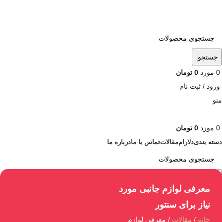
ADD ANYTHING HERE OR JUST REMOVE IT…
جستجو
0
مورد
0
تومان
ورود / ثبت نام
منو
0
مورد
0
تومان
دسته بندی
دلارام
مقالات
تماس با ما
درباره ما
جستجو
معرفی لوازم جانبی مورد
نیاز برای سنتور
خانه
مقالات
معرفی لوازم