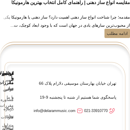
مقایسه انواع ساز دهنی | راهنمای کامل انتخاب بهترین هارمونیکا
مقدمه؛ چرا شناخت انواع ساز دهنی اهمیت دارد؟ ساز دهنی یا هارمونیکا یکی
از محبوب‌ترین سازهای بادی در جهان است که با وجود ابعاد کوچک، ت...
ادامه مطلب
قوانین
ارتباط
محصولا
و
با
تعمیر
ما
مقررات
تهران خیابان بهارستان موسیقی دلارام پلاک 66
ساز
تماس
قوانین
پاسخگوی شما هستیم از شنبه تا پنجشنبه 9-19
و
با ما
مشاوره
مقررات
خرید
درباره
info@delarammusic.com
021-33910770
ساز
ما
سوالات
متداول
ارسال
مقالات