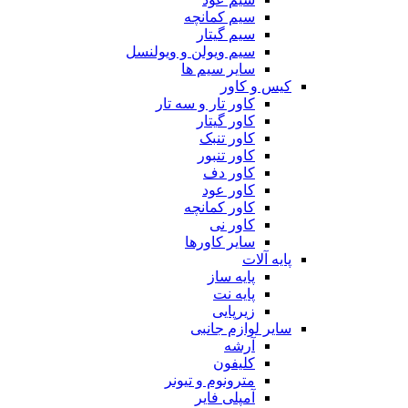
سیم کمانچه
سیم گیتار
سیم ویولن و ویولنسل
سایر سیم ها
کیس و کاور
کاور تار و سه تار
کاور گیتار
کاور تنبک
کاور تنبور
کاور دف
کاور عود
کاور کمانچه
کاور نی
سایر کاورها
پایه آلات
پایه ساز
پایه نت
زیرپایی
سایر لوازم جانبی
آرشه
کلیفون
مترونوم و تیونر
آمپلی فایر