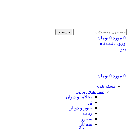
ADD ANYTHING HERE OR JUST REMOVE IT…
جستجو
0
مورد
0
تومان
ورود / ثبت نام
منو
0
مورد
0
تومان
دسته بندی
ساز های ایرانی
باغلاما و دیوان
تار
تنبور و دوتار
رباب
سنتور
سه تار