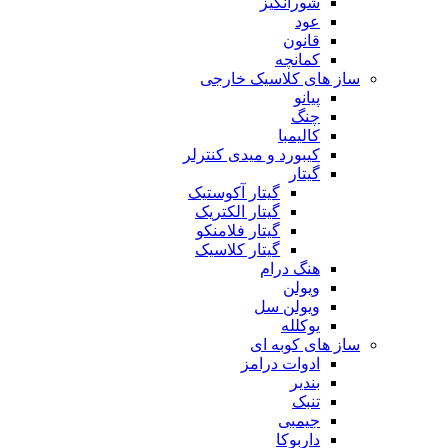
شورانگیز
عود
قانون
کمانچه
ساز های کلاسیک خارجی
پیانو
چنگ
کالیمبا
کیبورد و میدی کنترلر
گیتار
گیتار آکوستیک
گیتار الکتریک
گیتار فلامنکو
گیتار کلاسیک
هنگ درام
ویولن
ویولن سل
یوکلله
ساز های کوبه ای
ادوات درامز
بندیر
تنبک
جیمبی
داربوکا