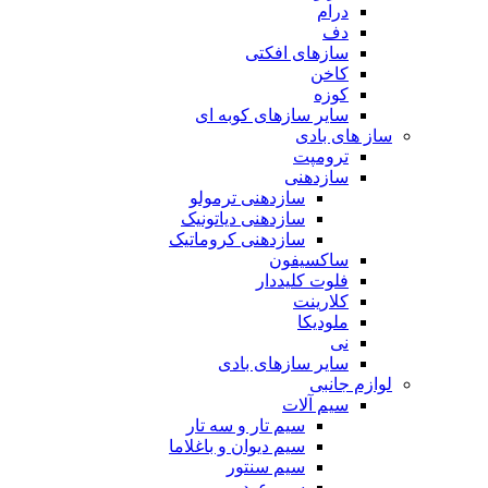
درام
دف
سازهای افکتی
کاخن
کوزه
سایر سازهای کوبه ای
ساز های بادی
ترومپت
سازدهنی
سازدهنی ترمولو
سازدهنی دیاتونیک
سازدهنی کروماتیک
ساکسیفون
فلوت کلیددار
کلارینت
ملودیکا
نی
سایر سازهای بادی
لوازم جانبی
سیم آلات
سیم تار و سه تار
سیم دیوان و باغلاما
سیم سنتور
سیم عود