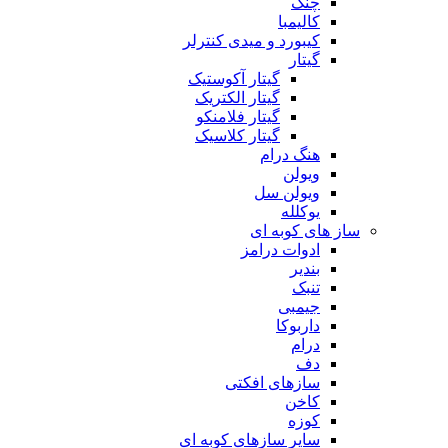
چنگ
کالیمبا
کیبورد و میدی کنترلر
گیتار
گیتار آکوستیک
گیتار الکتریک
گیتار فلامنکو
گیتار کلاسیک
هنگ درام
ویولن
ویولن سل
یوکلله
ساز های کوبه ای
ادوات درامز
بندیر
تنبک
جیمبی
داربوکا
درام
دف
سازهای افکتی
کاخن
کوزه
سایر سازهای کوبه ای