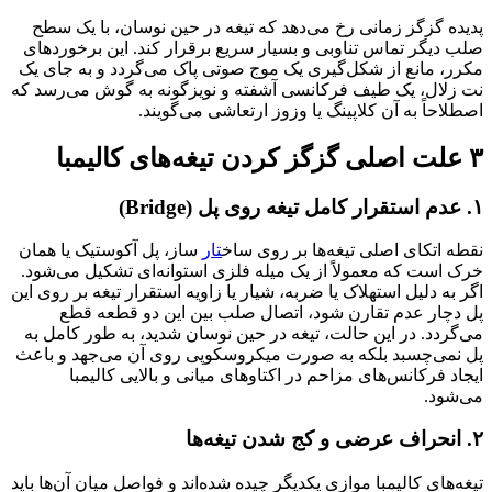
پدیده گزگز زمانی رخ می‌دهد که تیغه در حین نوسان، با یک سطح
صلب دیگر تماس تناوبی و بسیار سریع برقرار کند. این برخورد‌های
مکرر، مانع از شکل‌گیری یک موج صوتی پاک می‌گردد و به جای یک
نت زلال، یک طیف فرکانسی آشفته و نویزگونه به گوش می‌رسد که
اصطلاحاً به آن کلاپینگ یا وزوز ارتعاشی می‌گویند.
۳ علت اصلی گزگز کردن تیغه‌های کالیمبا
۱. عدم استقرار کامل تیغه روی پل (Bridge)
نقطه اتکای اصلی تیغه‌ها بر روی ساخ
تار
ساز، پل آکوستیک یا همان
خرک است که معمولاً از یک میله فلزی استوانه‌ای تشکیل می‌شود.
اگر به دلیل استهلاک یا ضربه، شیار یا زاویه استقرار تیغه بر روی این
پل دچار عدم تقارن شود، اتصال صلب بین این دو قطعه قطع
می‌گردد. در این حالت، تیغه در حین نوسان شدید، به طور کامل به
پل نمی‌چسبد بلکه به صورت میکروسکوپی روی آن می‌جهد و باعث
ایجاد فرکانس‌های مزاحم در اکتاوهای میانی و بالایی کالیمبا
می‌شود.
۲. انحراف عرضی و کج شدن تیغه‌ها
تیغه‌های کالیمبا موازی یکدیگر چیده شده‌اند و فواصل میان آن‌ها باید