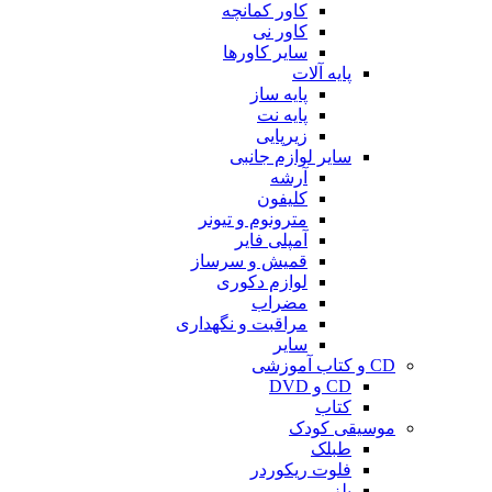
کاور کمانچه
کاور نی
سایر کاورها
پایه آلات
پایه ساز
پایه نت
زیرپایی
سایر لوازم جانبی
آرشه
کلیفون
مترونوم و تیونر
آمپلی فایر
قمیش و سرساز
لوازم دکوری
مضراب
مراقبت و نگهداری
سایر
CD و کتاب آموزشی
CD و DVD
کتاب
موسیقی کودک
طبلک
فلوت ریکوردر
بلز