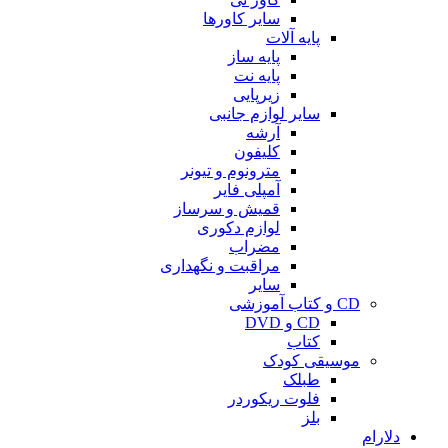
سایر کاورها
پایه آلات
پایه ساز
پایه نت
زیرپایی
سایر لوازم جانبی
آرشه
کلیفون
مترونوم و تیونر
آمپلی فایر
قمیش و سرساز
لوازم دکوری
مضراب
مراقبت و نگهداری
سایر
CD و کتاب آموزشی
CD و DVD
کتاب
موسیقی کودک
طبلک
فلوت ریکوردر
بلز
دلارام