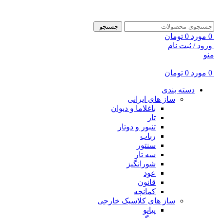
ADD ANYTHING HERE OR JUST REMOVE IT…
جستجو
0
مورد
0
تومان
ورود / ثبت نام
منو
0
مورد
0
تومان
دسته بندی
ساز های ایرانی
باغلاما و دیوان
تار
تنبور و دوتار
رباب
سنتور
سه تار
شورانگیز
عود
قانون
کمانچه
ساز های کلاسیک خارجی
پیانو