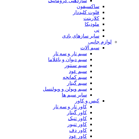
سازدهنی کروماتیک
ساکسیفون
فلوت کلیددار
کلارینت
ملودیکا
نی
سایر سازهای بادی
لوازم جانبی
سیم آلات
سیم تار و سه تار
سیم دیوان و باغلاما
سیم سنتور
سیم عود
سیم کمانچه
سیم گیتار
سیم ویولن و ویولنسل
سایر سیم ها
کیس و کاور
کاور تار و سه تار
کاور گیتار
کاور تنبک
کاور تنبور
کاور دف
کاور عود