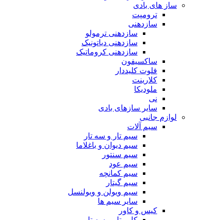
ساز های بادی
ترومپت
سازدهنی
سازدهنی ترمولو
سازدهنی دیاتونیک
سازدهنی کروماتیک
ساکسیفون
فلوت کلیددار
کلارینت
ملودیکا
نی
سایر سازهای بادی
لوازم جانبی
سیم آلات
سیم تار و سه تار
سیم دیوان و باغلاما
سیم سنتور
سیم عود
سیم کمانچه
سیم گیتار
سیم ویولن و ویولنسل
سایر سیم ها
کیس و کاور
کاور تار و سه تار