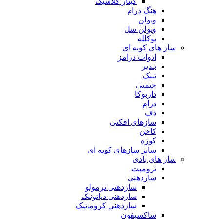
گیتار کلاسیک
هنگ درام
ویولن
ویولن سل
یوکلله
ساز های کوبه ای
ادوات درامز
بندیر
تنبک
جیمبی
داربوکا
درام
دف
سازهای افکتی
کاخن
کوزه
سایر سازهای کوبه ای
ساز های بادی
ترومپت
سازدهنی
سازدهنی ترمولو
سازدهنی دیاتونیک
سازدهنی کروماتیک
ساکسیفون