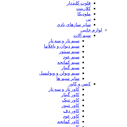
فلوت کلیددار
کلارینت
ملودیکا
نی
سایر سازهای بادی
لوازم جانبی
سیم آلات
سیم تار و سه تار
سیم دیوان و باغلاما
سیم سنتور
سیم عود
سیم کمانچه
سیم گیتار
سیم ویولن و ویولنسل
سایر سیم ها
کیس و کاور
کاور تار و سه تار
کاور گیتار
کاور تنبک
کاور تنبور
کاور دف
کاور عود
کاور کمانچه
کاور نی