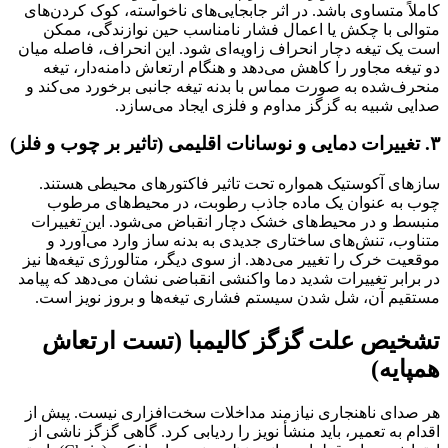
کاملاً متساوی باشد. در اثر جابجایی‌های ناخواسته، کوک کردن‌های
متوالی با چکش یا اعمال فشار نامناسب حین نوازندگی، ممکن
است یک تیغه دچار انحراف زاویه‌ای شود. این انحراف، فاصله میان
دو تیغه مجاور را کاهش می‌دهد و هنگام ارتعاش دامنه‌دار، تیغه
منحرف‌شده به صورت مماس با بدنه تیغه جانبی برخورد می‌کند و
صدایی شبیه به گزگز مداوم و فلزی ایجاد می‌سازد.
۳. تغییرات دمایی و نوسانات اقلیمی (تاثیر بر چوب و فلز)
سازهای آکوستیک همواره تحت تاثیر فاکتورهای محیطی هستند.
چوب به عنوان یک ماده جاذب رطوبت، در محیط‌های مرطوب
منبسط و در محیط‌های خشک دچار انقباض می‌شود. این تغییرات
متناوب، تنش‌های ساختاری جدیدی به بدنه ساز وارد می‌آورد و
موقعیت خرک را تغییر می‌دهد. از سوی دیگر، متالورژی تیغه‌ها نیز
در برابر تغییرات شدید دما واکنشی انقباضی نشان می‌دهد که پیامد
مستقیم آن، شل شدن سیستم فشاری تیغه‌ها و بروز نویز است.
تشخیص علت گزگز کالیمبا (تست ارتعاش
همپایه)
هر صدای ناهنجاری نیازمند مداخلات سخت‌افزاری نیست. پیش از
اقدام به تعمیر، باید منشأ نویز را ردیابی کرد. گاهی گزگز ناشی از