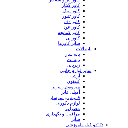
کاور گیتار
کاور تنبک
کاور تنبور
کاور دف
کاور عود
کاور کمانچه
کاور نی
سایر کاورها
پایه آلات
پایه ساز
پایه نت
زیرپایی
سایر لوازم جانبی
آرشه
کلیفون
مترونوم و تیونر
آمپلی فایر
قمیش و سرساز
لوازم دکوری
مضراب
مراقبت و نگهداری
سایر
CD و کتاب آموزشی