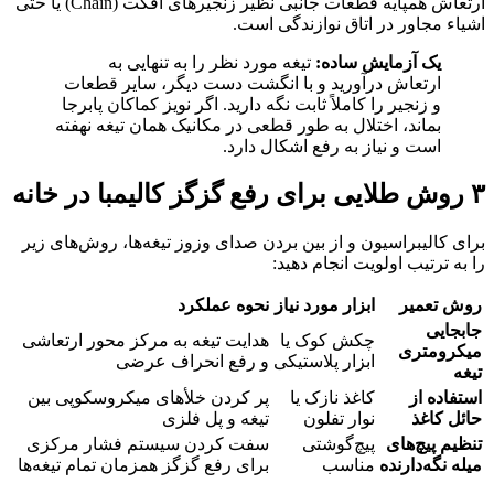
ارتعاش همپایه قطعات جانبی نظیر زنجیرهای افکت (Chain) یا حتی
اشیاء مجاور در اتاق نوازندگی است.
یک آزمایش ساده:
تیغه مورد نظر را به تنهایی به
ارتعاش درآورید و با انگشت دست دیگر، سایر قطعات
و زنجیر را کاملاً ثابت نگه دارید. اگر نویز کماکان پابرجا
بماند، اختلال به طور قطعی در مکانیک همان تیغه نهفته
است و نیاز به رفع اشکال دارد.
۳ روش طلایی برای رفع گزگز کالیمبا در خانه
برای کالیبراسیون و از بین بردن صدای وزوز تیغه‌ها، روش‌های زیر
را به ترتیب اولویت انجام دهید:
روش تعمیر
ابزار مورد نیاز
نحوه عملکرد
جابجایی
چکش کوک یا
هدایت تیغه به مرکز محور ارتعاشی
میکرومتری
ابزار پلاستیکی
و رفع انحراف عرضی
تیغه
استفاده از
کاغذ نازک یا
پر کردن خلأهای میکروسکوپی بین
حائل کاغذ
نوار تفلون
تیغه و پل فلزی
تنظیم پیچ‌های
پیچ‌گوشتی
سفت کردن سیستم فشار مرکزی
میله نگه‌دارنده
مناسب
برای رفع گزگز همزمان تمام تیغه‌ها