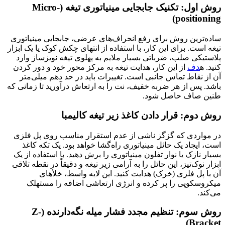
روش اول: تکنیک جابجایی مینیاتوری تیغه (Micro-
positioning)
ساده‌ترین روش برای رفع انحراف‌های عرضی، جابجایی مینیاتوری
تیغه است. برای این کار، با استفاده از انتهای چکش کوک یا یک ابزار
پلاستیکی صلب، ضرباتی بسیار ملایم به پهلوی تیغه نویزساز وارد
کنید. ه
دف
از این کار، هدایت تیغه به مرکز محور خود و دور کردن
آن از نقاط تماس جانبی است. تغییرات باید در حد دهم میلی‌متر
باشد. پس از هر ضربه خفیف، نت را به ارتعاش درآورید تا زمانی که
طنین صاف حاصل شود.
روش دوم: قرار دادن کاغذ زیر تیغه کالیمبا
در مواردی که گزگز ناشی از عدم استقرار مناسب روی پل فلزی
است، ایجاد یک حائل مینیاتوری راه‌گشا خواهد بود. یک تکه کاغذ
بسیار نازک یا نوار تفلون مینیاتوری را برش دهید. با استفاده از یک
ابزار نوک‌تیز، این حائل را به آرامی زیر تیغه و دقیقاً در نقطه تلاقی
آن با پل فلزی (خرک) هدایت کنید. این لایه واسط، خلأهای
میکروسکوپی را پر کرده و انرژی ارتعاشی اضافه را مستهلک
می‌کند.
روش سوم: تنظیم مجدد فشار میله نگه‌دارنده (Z-
Bracket)