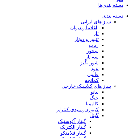
دسته بندی‌ها
دسته بندی
ساز های ایرانی
باغلاما و دیوان
تار
تنبور و دوتار
رباب
سنتور
سه تار
شورانگیز
عود
قانون
کمانچه
ساز های کلاسیک خارجی
پیانو
چنگ
کالیمبا
کیبورد و میدی کنترلر
گیتار
گیتار آکوستیک
گیتار الکتریک
گیتار فلامنکو