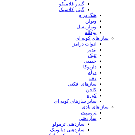
گیتار فلامنکو
گیتار کلاسیک
هنگ درام
ویولن
ویولن سل
یوکلله
ساز های کوبه ای
ادوات درامز
بندیر
تنبک
جیمبی
داربوکا
درام
دف
سازهای افکتی
کاخن
کوزه
سایر سازهای کوبه ای
ساز های بادی
ترومپت
سازدهنی
سازدهنی ترمولو
سازدهنی دیاتونیک