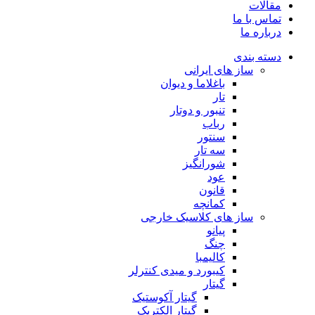
مقالات
تماس با ما
درباره ما
دسته بندی
ساز های ایرانی
باغلاما و دیوان
تار
تنبور و دوتار
رباب
سنتور
سه تار
شورانگیز
عود
قانون
کمانچه
ساز های کلاسیک خارجی
پیانو
چنگ
کالیمبا
کیبورد و میدی کنترلر
گیتار
گیتار آکوستیک
گیتار الکتریک