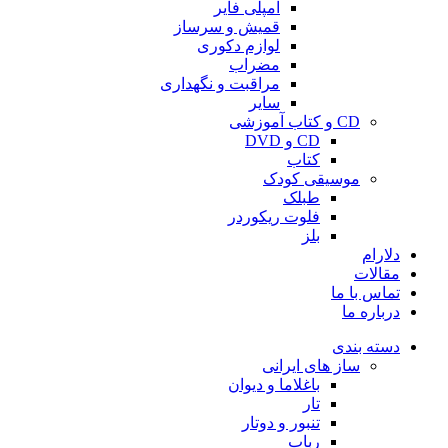
آمپلی فایر
قمیش و سرساز
لوازم دکوری
مضراب
مراقبت و نگهداری
سایر
CD و کتاب آموزشی
CD و DVD
کتاب
موسیقی کودک
طبلک
فلوت ریکوردر
بلز
دلارام
مقالات
تماس با ما
درباره ما
دسته بندی
ساز های ایرانی
باغلاما و دیوان
تار
تنبور و دوتار
رباب