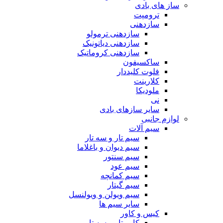
ساز های بادی
ترومپت
سازدهنی
سازدهنی ترمولو
سازدهنی دیاتونیک
سازدهنی کروماتیک
ساکسیفون
فلوت کلیددار
کلارینت
ملودیکا
نی
سایر سازهای بادی
لوازم جانبی
سیم آلات
سیم تار و سه تار
سیم دیوان و باغلاما
سیم سنتور
سیم عود
سیم کمانچه
سیم گیتار
سیم ویولن و ویولنسل
سایر سیم ها
کیس و کاور
کاور تار و سه تار