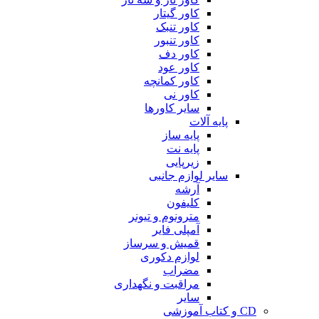
کاور گیتار
کاور تنبک
کاور تنبور
کاور دف
کاور عود
کاور کمانچه
کاور نی
سایر کاورها
پایه آلات
پایه ساز
پایه نت
زیرپایی
سایر لوازم جانبی
آرشه
کلیفون
مترونوم و تیونر
آمپلی فایر
قمیش و سرساز
لوازم دکوری
مضراب
مراقبت و نگهداری
سایر
CD و کتاب آموزشی