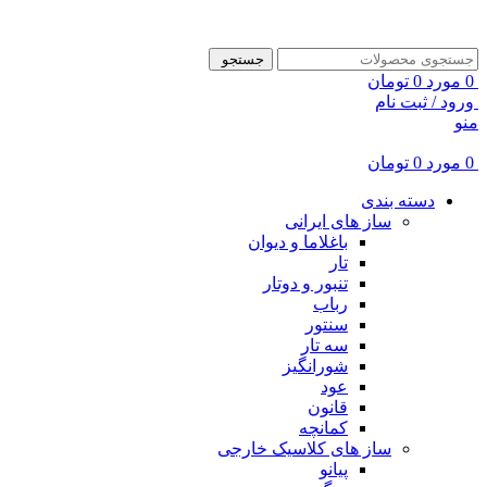
ADD ANYTHING HERE OR JUST REMOVE IT…
جستجو
0
مورد
0
تومان
ورود / ثبت نام
منو
0
مورد
0
تومان
دسته بندی
ساز های ایرانی
باغلاما و دیوان
تار
تنبور و دوتار
رباب
سنتور
سه تار
شورانگیز
عود
قانون
کمانچه
ساز های کلاسیک خارجی
پیانو