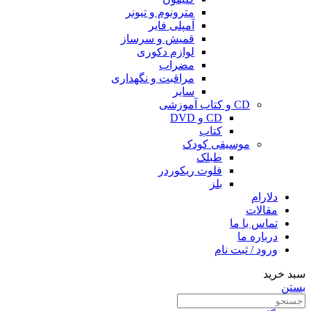
مترونوم و تیونر
آمپلی فایر
قمیش و سرساز
لوازم دکوری
مضراب
مراقبت و نگهداری
سایر
CD و کتاب آموزشی
CD و DVD
کتاب
موسیقی کودک
طبلک
فلوت ریکوردر
بلز
دلارام
مقالات
تماس با ما
درباره ما
ورود / ثبت نام
سبد خرید
بستن