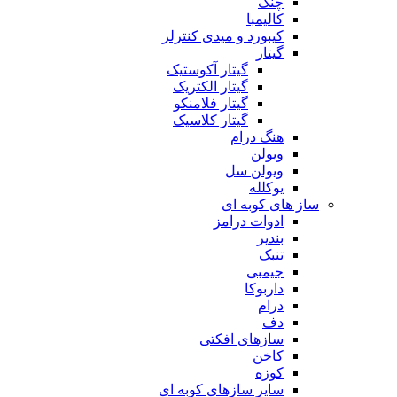
چنگ
کالیمبا
کیبورد و میدی کنترلر
گیتار
گیتار آکوستیک
گیتار الکتریک
گیتار فلامنکو
گیتار کلاسیک
هنگ درام
ویولن
ویولن سل
یوکلله
ساز های کوبه ای
ادوات درامز
بندیر
تنبک
جیمبی
داربوکا
درام
دف
سازهای افکتی
کاخن
کوزه
سایر سازهای کوبه ای