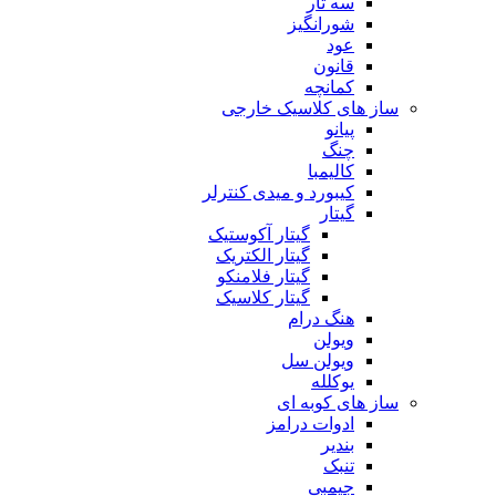
سه تار
شورانگیز
عود
قانون
کمانچه
ساز های کلاسیک خارجی
پیانو
چنگ
کالیمبا
کیبورد و میدی کنترلر
گیتار
گیتار آکوستیک
گیتار الکتریک
گیتار فلامنکو
گیتار کلاسیک
هنگ درام
ویولن
ویولن سل
یوکلله
ساز های کوبه ای
ادوات درامز
بندیر
تنبک
جیمبی