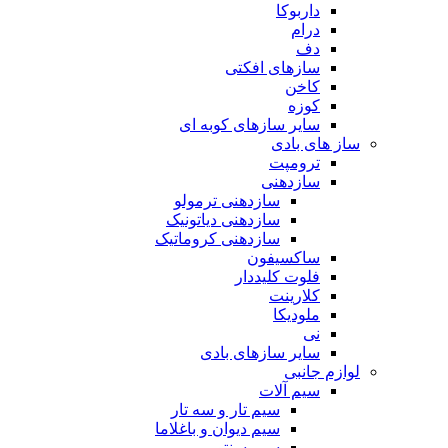
داربوکا
درام
دف
سازهای افکتی
کاخن
کوزه
سایر سازهای کوبه ای
ساز های بادی
ترومپت
سازدهنی
سازدهنی ترمولو
سازدهنی دیاتونیک
سازدهنی کروماتیک
ساکسیفون
فلوت کلیددار
کلارینت
ملودیکا
نی
سایر سازهای بادی
لوازم جانبی
سیم آلات
سیم تار و سه تار
سیم دیوان و باغلاما
سیم سنتور