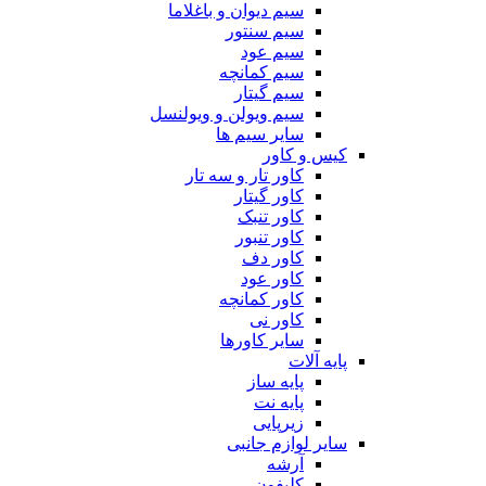
سیم دیوان و باغلاما
سیم سنتور
سیم عود
سیم کمانچه
سیم گیتار
سیم ویولن و ویولنسل
سایر سیم ها
کیس و کاور
کاور تار و سه تار
کاور گیتار
کاور تنبک
کاور تنبور
کاور دف
کاور عود
کاور کمانچه
کاور نی
سایر کاورها
پایه آلات
پایه ساز
پایه نت
زیرپایی
سایر لوازم جانبی
آرشه
کلیفون