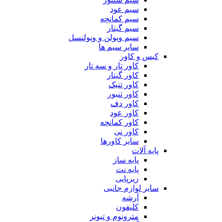
سیم عود
سیم کمانچه
سیم گیتار
سیم ویولن و ویولنسل
سایر سیم ها
کیس و کاور
کاور تار و سه تار
کاور گیتار
کاور تنبک
کاور تنبور
کاور دف
کاور عود
کاور کمانچه
کاور نی
سایر کاورها
پایه آلات
پایه ساز
پایه نت
زیرپایی
سایر لوازم جانبی
آرشه
کلیفون
مترونوم و تیونر