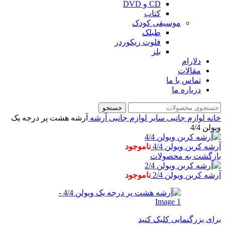
CD و DVD
کتاب
موسیقی کودک
طبلک
فلوت ریکوردر
بلز
دلارام
مقالات
تماس با ما
درباره ما
جستجو
خانه
لوازم جانبی
سایر لوازم جانبی
آرشه
آرشه هشت پر درجه یک
ویولن 4/4
آرشه کربن ویولن 4/4
ناموجود
بازگشت به محصولات
آرشه کربن ویولن 2/4
ناموجود
برای بزرگنمایی کلیک کنید