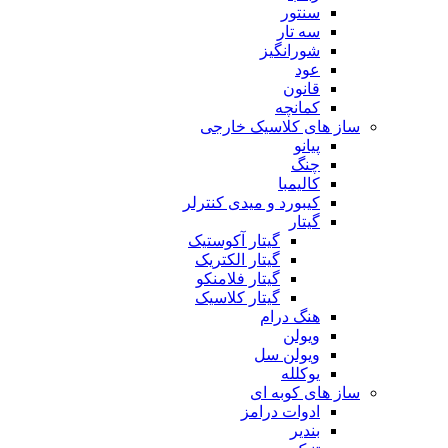
سنتور
سه تار
شورانگیز
عود
قانون
کمانچه
ساز های کلاسیک خارجی
پیانو
چنگ
کالیمبا
کیبورد و میدی کنترلر
گیتار
گیتار آکوستیک
گیتار الکتریک
گیتار فلامنکو
گیتار کلاسیک
هنگ درام
ویولن
ویولن سل
یوکلله
ساز های کوبه ای
ادوات درامز
بندیر