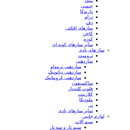
تنبک
جیمبی
داربوکا
درام
دف
سازهای افکتی
کاخن
کوزه
سایر سازهای کوبه ای
ساز های بادی
ترومپت
سازدهنی
سازدهنی ترمولو
سازدهنی دیاتونیک
سازدهنی کروماتیک
ساکسیفون
فلوت کلیددار
کلارینت
ملودیکا
نی
سایر سازهای بادی
لوازم جانبی
سیم آلات
سیم تار و سه تار