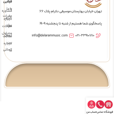
ساز
تماس
قوانین
و
با ما
مشاوره
تهران خیابان بهارستان موسیقی دلارام پلاک 66
مقررات
خرید
درباره
پاسخگوی شما هستیم از شنبه تا پنجشنبه 9-19
ساز
ما
سوالات
متداول
ارسال
info@delarammusic.com
021-33910770
مقالات
بین
درباره
المللی
ما
فروشگاه
تماس
حساب من