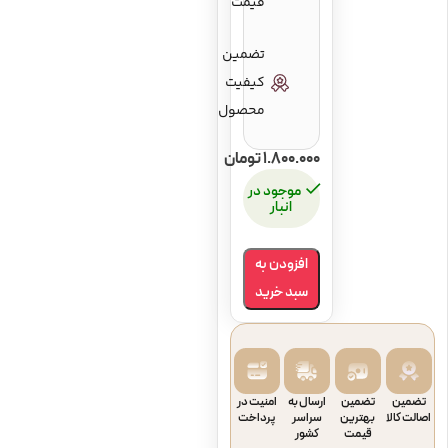
قیمت
تضمین
کیفیت
محصول
1.800.000
تومان
موجود در
انبار
افزودن به
سبد خرید
تضمین
تضمین
ارسال به
امنیت در
اصالت کالا
بهترین
سراسر
پرداخت
قیمت
کشور