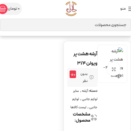
منو
0
تومان
خانه
لوازم جانبی
سایر لوازم جانبی
آرشه
آرشه هشت پر
ویولن 3/4
برای بزرگنمایی کلیک کنید
بدون
0
نظر
,
دسته:
آرشه
سایر
,
لوازم جانبی
لوازم
,
جانبی
لیست کالاها
مشخصات
محصول: