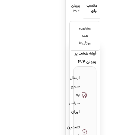
مناسب
ویولن
برای
3/4
مشاهده
جنس
همه
چوب
ویژگی‌ها
آرشه هشت پر
ویولن 3/4
ارسال
سریع
به
سراسر
ایران
تضمین