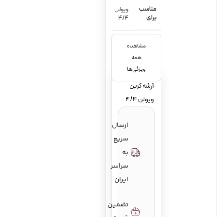
مناسب
ویولن
برای
4/4
مشاهده
جنس
همه
کربن
ویژگی‌ها
آرشه کربن
ویولن 4/4
ارسال
سریع
به
سراسر
ایران
تضمین