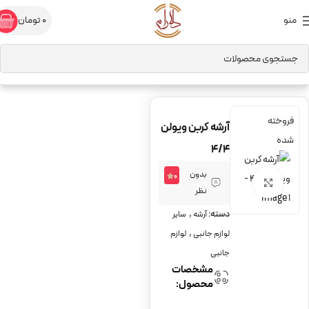
منو
0
تومان
خانه
لوازم جانبی
سایر لوازم جانبی
آرشه
فروخته
آرشه کربن ویولن
شده
4/4
بدون
0
برای بزرگنمایی کلیک کنید
نظر
,
دسته:
آرشه
سایر
,
لوازم جانبی
لوازم
جانبی
مشخصات
محصول: