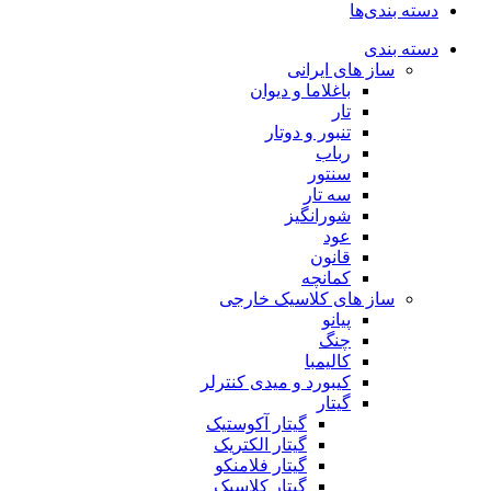
دسته بندی‌ها
دسته بندی
ساز های ایرانی
باغلاما و دیوان
تار
تنبور و دوتار
رباب
سنتور
سه تار
شورانگیز
عود
قانون
کمانچه
ساز های کلاسیک خارجی
پیانو
چنگ
کالیمبا
کیبورد و میدی کنترلر
گیتار
گیتار آکوستیک
گیتار الکتریک
گیتار فلامنکو
گیتار کلاسیک