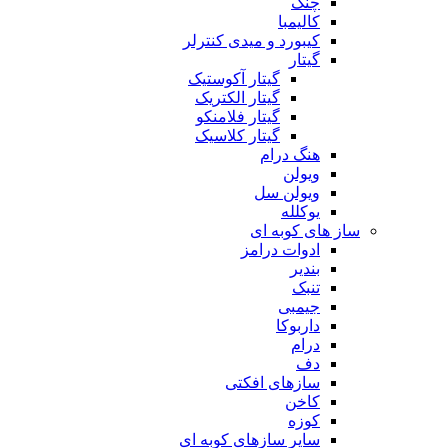
چنگ
کالیمبا
کیبورد و میدی کنترلر
گیتار
گیتار آکوستیک
گیتار الکتریک
گیتار فلامنکو
گیتار کلاسیک
هنگ درام
ویولن
ویولن سل
یوکلله
ساز های کوبه ای
ادوات درامز
بندیر
تنبک
جیمبی
داربوکا
درام
دف
سازهای افکتی
کاخن
کوزه
سایر سازهای کوبه ای