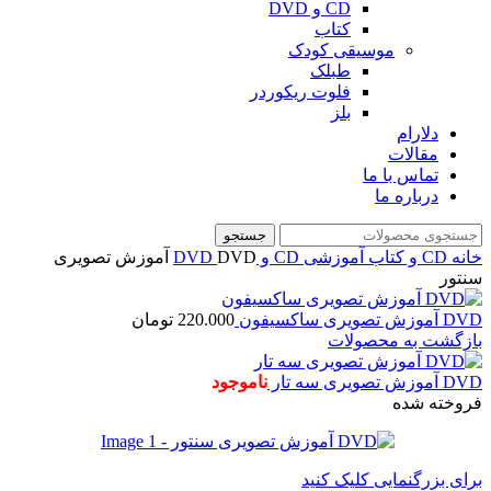
CD و DVD
کتاب
موسیقی کودک
طبلک
فلوت ریکوردر
بلز
دلارام
مقالات
تماس با ما
درباره ما
جستجو
خانه
CD و کتاب آموزشی
CD و DVD
DVD آموزش تصویری
سنتور
DVD آموزش تصویری ساکسیفون
220.000
تومان
بازگشت به محصولات
DVD آموزش تصویری سه تار
ناموجود
فروخته شده
برای بزرگنمایی کلیک کنید