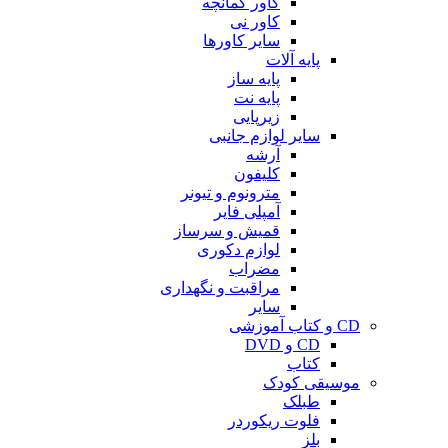
کاور کمانچه
کاور نی
سایر کاورها
پایه آلات
پایه ساز
پایه نت
زیرپایی
سایر لوازم جانبی
آرشه
کلیفون
مترونوم و تیونر
آمپلی فایر
قمیش و سرساز
لوازم دکوری
مضراب
مراقبت و نگهداری
سایر
CD و کتاب آموزشی
CD و DVD
کتاب
موسیقی کودک
طبلک
فلوت ریکوردر
بلز