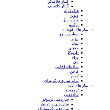
گیتار فلامنکو
گیتار کلاسیک
هنگ درام
ویولن
ویولن سل
یوکلله
ساز های کوبه ای
ادوات درامز
بندیر
تنبک
جیمبی
داربوکا
درام
دف
سازهای افکتی
کاخن
کوزه
سایر سازهای کوبه ای
ساز های بادی
ترومپت
سازدهنی
سازدهنی ترمولو
سازدهنی دیاتونیک
سازدهنی کروماتیک