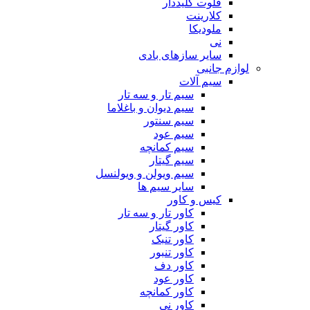
فلوت کلیددار
کلارینت
ملودیکا
نی
سایر سازهای بادی
لوازم جانبی
سیم آلات
سیم تار و سه تار
سیم دیوان و باغلاما
سیم سنتور
سیم عود
سیم کمانچه
سیم گیتار
سیم ویولن و ویولنسل
سایر سیم ها
کیس و کاور
کاور تار و سه تار
کاور گیتار
کاور تنبک
کاور تنبور
کاور دف
کاور عود
کاور کمانچه
کاور نی