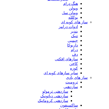
هنگ درام
ویولن
ویولن سل
یوکلله
ساز های کوبه ای
ادوات درامز
بندیر
تنبک
جیمبی
داربوکا
درام
دف
سازهای افکتی
کاخن
کوزه
سایر سازهای کوبه ای
ساز های بادی
ترومپت
سازدهنی
سازدهنی ترمولو
سازدهنی دیاتونیک
سازدهنی کروماتیک
ساکسیفون