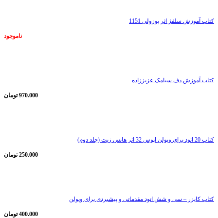
کتاب آموزش سلفژ اثر پوزولی 1151
ناموجود
ناموجود
کتاب آموزش دف سیامک عزیززاده
970.000
تومان
ناموجود
کتاب 20 اتود برای ویولن اپوس 32 اثر هانس زیت (جلد دوم)
250.000
تومان
ناموجود
کتاب کایزر – سی و شش اتود مقدماتی و پیشبردی برای ویولن
400.000
تومان