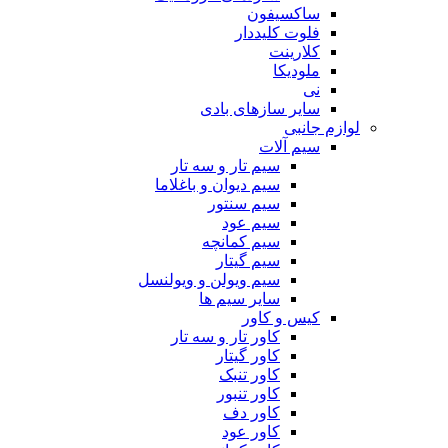
ساکسیفون
فلوت کلیددار
کلارینت
ملودیکا
نی
سایر سازهای بادی
لوازم جانبی
سیم آلات
سیم تار و سه تار
سیم دیوان و باغلاما
سیم سنتور
سیم عود
سیم کمانچه
سیم گیتار
سیم ویولن و ویولنسل
سایر سیم ها
کیس و کاور
کاور تار و سه تار
کاور گیتار
کاور تنبک
کاور تنبور
کاور دف
کاور عود