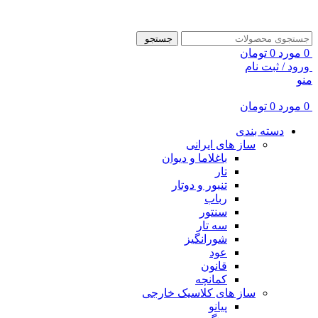
ADD ANYTHING HERE OR JUST REMOVE IT…
جستجو
0
مورد
0
تومان
ورود / ثبت نام
منو
0
مورد
0
تومان
دسته بندی
ساز های ایرانی
باغلاما و دیوان
تار
تنبور و دوتار
رباب
سنتور
سه تار
شورانگیز
عود
قانون
کمانچه
ساز های کلاسیک خارجی
پیانو