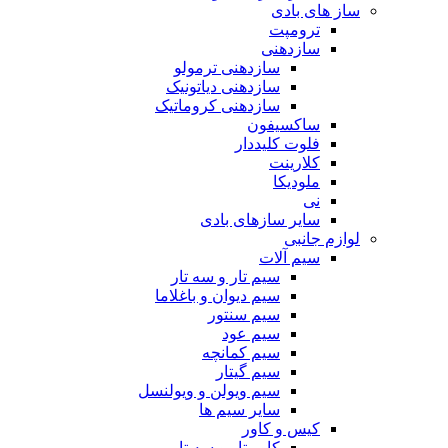
ساز های بادی
ترومپت
سازدهنی
سازدهنی ترمولو
سازدهنی دیاتونیک
سازدهنی کروماتیک
ساکسیفون
فلوت کلیددار
کلارینت
ملودیکا
نی
سایر سازهای بادی
لوازم جانبی
سیم آلات
سیم تار و سه تار
سیم دیوان و باغلاما
سیم سنتور
سیم عود
سیم کمانچه
سیم گیتار
سیم ویولن و ویولنسل
سایر سیم ها
کیس و کاور
کاور تار و سه تار