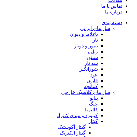
مقالات
تماس با ما
درباره ما
دسته بندی
ساز های ایرانی
باغلاما و دیوان
تار
تنبور و دوتار
رباب
سنتور
سه تار
شورانگیز
عود
قانون
کمانچه
ساز های کلاسیک خارجی
پیانو
چنگ
کالیمبا
کیبورد و میدی کنترلر
گیتار
گیتار آکوستیک
گیتار الکتریک