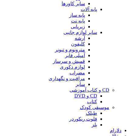
سایر کاورها
پایه آلات
پایه ساز
پایه نت
زیرپایی
سایر لوازم جانبی
آرشه
کلیفون
مترونوم و تیونر
آمپلی فایر
قمیش و سرساز
لوازم دکوری
مضراب
مراقبت و نگهداری
سایر
CD و کتاب آموزشی
CD و DVD
کتاب
موسیقی کودک
طبلک
فلوت ریکوردر
بلز
دلارام