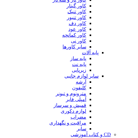
کاور گیتار
کاور تنبک
کاور تنبور
کاور دف
کاور عود
کاور کمانچه
کاور نی
سایر کاورها
پایه آلات
پایه ساز
پایه نت
زیرپایی
سایر لوازم جانبی
آرشه
کلیفون
مترونوم و تیونر
آمپلی فایر
قمیش و سرساز
لوازم دکوری
مضراب
مراقبت و نگهداری
سایر
CD و کتاب آموزشی