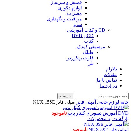
قمیش و سرساز
لوازم دکوری
مضراب
مراقبت و نگهداری
سایر
CD و کتاب آموزشی
CD و DVD
کتاب
موسیقی کودک
طبلک
فلوت ریکوردر
بلز
دلارام
مقالات
تماس با ما
درباره ما
جستجو
خانه
لوازم جانبی
آمپلی فایر
آمپلی فایر NUX 15SE
DVD آموزش تصویری گیتار پاپ
ناموجود
بازگشت به محصولات
آمپلی فایر NUX 8SE
ناموجود