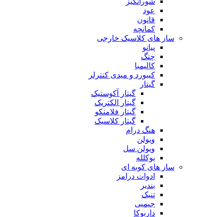
شورانگیز
عود
قانون
کمانچه
ساز های کلاسیک خارجی
پیانو
چنگ
کالیمبا
کیبورد و میدی کنترلر
گیتار
گیتار آکوستیک
گیتار الکتریک
گیتار فلامنکو
گیتار کلاسیک
هنگ درام
ویولن
ویولن سل
یوکلله
ساز های کوبه ای
ادوات درامز
بندیر
تنبک
جیمبی
داربوکا