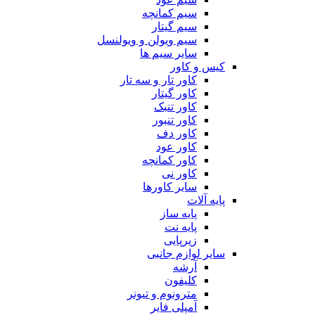
سیم کمانچه
سیم گیتار
سیم ویولن و ویولنسل
سایر سیم ها
کیس و کاور
کاور تار و سه تار
کاور گیتار
کاور تنبک
کاور تنبور
کاور دف
کاور عود
کاور کمانچه
کاور نی
سایر کاورها
پایه آلات
پایه ساز
پایه نت
زیرپایی
سایر لوازم جانبی
آرشه
کلیفون
مترونوم و تیونر
آمپلی فایر