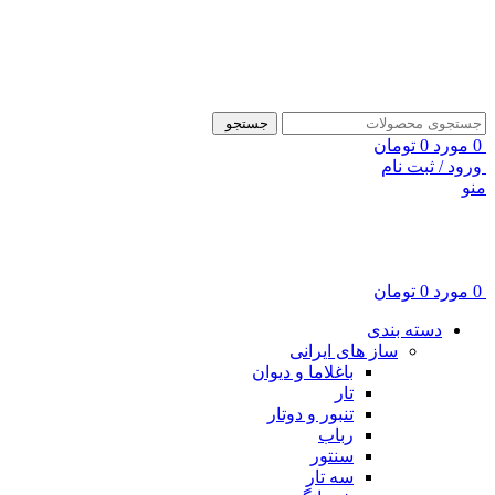
ADD ANYTHING HERE OR JUST REMOVE IT…
جستجو
0
مورد
0
تومان
ورود / ثبت نام
منو
0
مورد
0
تومان
دسته بندی
ساز های ایرانی
باغلاما و دیوان
تار
تنبور و دوتار
رباب
سنتور
سه تار