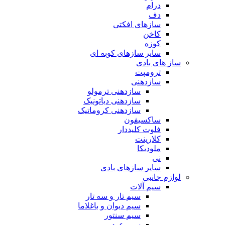
درام
دف
سازهای افکتی
کاخن
کوزه
سایر سازهای کوبه ای
ساز های بادی
ترومپت
سازدهنی
سازدهنی ترمولو
سازدهنی دیاتونیک
سازدهنی کروماتیک
ساکسیفون
فلوت کلیددار
کلارینت
ملودیکا
نی
سایر سازهای بادی
لوازم جانبی
سیم آلات
سیم تار و سه تار
سیم دیوان و باغلاما
سیم سنتور
سیم عود