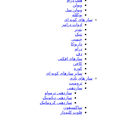
هنگ درام
ویولن
ویولن سل
یوکلله
ساز های کوبه ای
ادوات درامز
بندیر
تنبک
جیمبی
داربوکا
درام
دف
سازهای افکتی
کاخن
کوزه
سایر سازهای کوبه ای
ساز های بادی
ترومپت
سازدهنی
سازدهنی ترمولو
سازدهنی دیاتونیک
سازدهنی کروماتیک
ساکسیفون
فلوت کلیددار