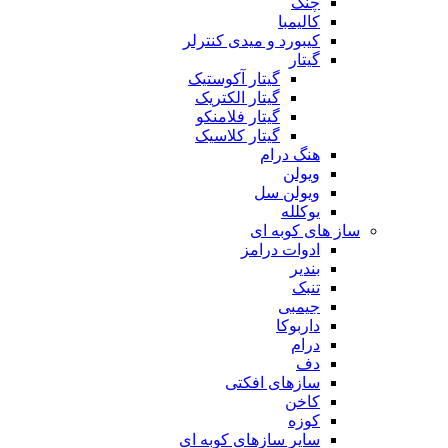
چنگ
کالیمبا
کیبورد و میدی کنترلر
گیتار
گیتار آکوستیک
گیتار الکتریک
گیتار فلامنکو
گیتار کلاسیک
هنگ درام
ویولن
ویولن سل
یوکلله
ساز های کوبه ای
ادوات درامز
بندیر
تنبک
جیمبی
داربوکا
درام
دف
سازهای افکتی
کاخن
کوزه
سایر سازهای کوبه ای