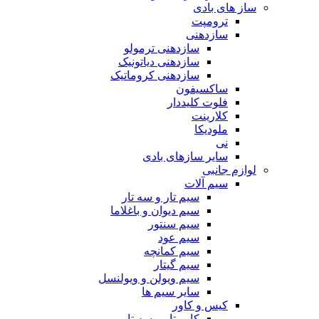
ساز های بادی
ترومپت
سازدهنی
سازدهنی ترمولو
سازدهنی دیاتونیک
سازدهنی کروماتیک
ساکسیفون
فلوت کلیددار
کلارینت
ملودیکا
نی
سایر سازهای بادی
لوازم جانبی
سیم آلات
سیم تار و سه تار
سیم دیوان و باغلاما
سیم سنتور
سیم عود
سیم کمانچه
سیم گیتار
سیم ویولن و ویولنسل
سایر سیم ها
کیس و کاور
کاور تار و سه تار