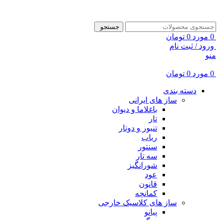
ADD ANYTHING HERE OR JUST REMOVE IT…
جستجو
0
مورد
0
تومان
ورود / ثبت نام
منو
0
مورد
0
تومان
دسته بندی
ساز های ایرانی
باغلاما و دیوان
تار
تنبور و دوتار
رباب
سنتور
سه تار
شورانگیز
عود
قانون
کمانچه
ساز های کلاسیک خارجی
پیانو