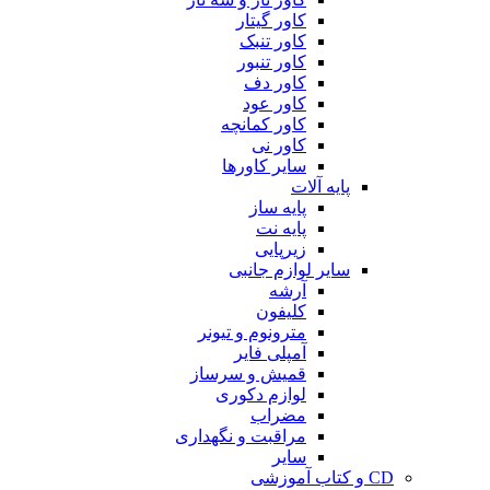
کاور گیتار
کاور تنبک
کاور تنبور
کاور دف
کاور عود
کاور کمانچه
کاور نی
سایر کاورها
پایه آلات
پایه ساز
پایه نت
زیرپایی
سایر لوازم جانبی
آرشه
کلیفون
مترونوم و تیونر
آمپلی فایر
قمیش و سرساز
لوازم دکوری
مضراب
مراقبت و نگهداری
سایر
CD و کتاب آموزشی