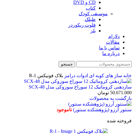
CD و DVD
کتاب
موسیقی کودک
طبلک
فلوت ریکوردر
بلز
دلارام
مقالات
تماس با ما
درباره ما
جستجو
خانه
ساز های کوبه ای
ادوات درامز
بلاک فونیکس R-1
سازدهنی کروماتیک 12 سوراخ سوزوکی مدل SCX-48
50.671.000
تومان
بازگشت به محصولات
سنتور آرزو (پژوهشکده سنتور)
ناموجود
فروخته شده