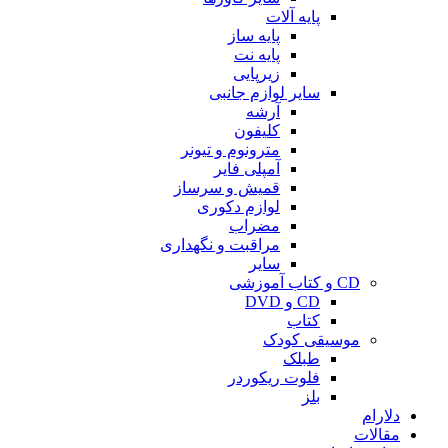
پایه آلات
پایه ساز
پایه نت
زیرپایی
سایر لوازم جانبی
آرشه
کلیفون
مترونوم و تیونر
آمپلی فایر
قمیش و سرساز
لوازم دکوری
مضراب
مراقبت و نگهداری
سایر
CD و کتاب آموزشی
CD و DVD
کتاب
موسیقی کودک
طبلک
فلوت ریکوردر
بلز
دلارام
مقالات