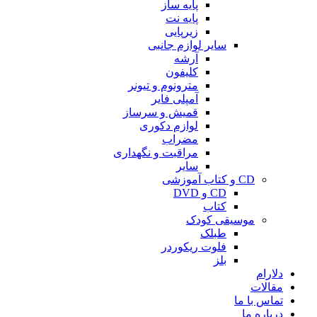
پایه ساز
پایه نت
زیرپایی
سایر لوازم جانبی
آرشه
کلیفون
مترونوم و تیونر
آمپلی فایر
قمیش و سرساز
لوازم دکوری
مضراب
مراقبت و نگهداری
سایر
CD و کتاب آموزشی
CD و DVD
کتاب
موسیقی کودک
طبلک
فلوت ریکوردر
بلز
دلارام
مقالات
تماس با ما
درباره ما