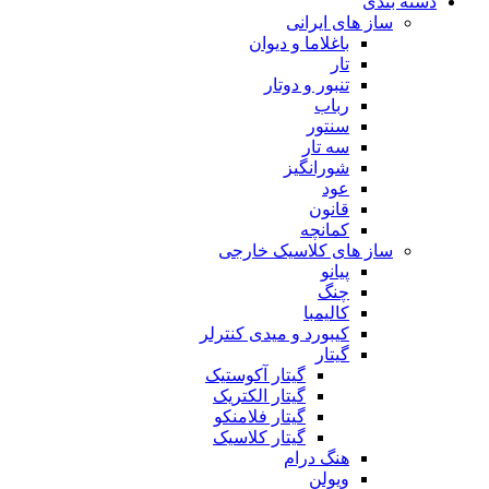
دسته بندی
ساز های ایرانی
باغلاما و دیوان
تار
تنبور و دوتار
رباب
سنتور
سه تار
شورانگیز
عود
قانون
کمانچه
ساز های کلاسیک خارجی
پیانو
چنگ
کالیمبا
کیبورد و میدی کنترلر
گیتار
گیتار آکوستیک
گیتار الکتریک
گیتار فلامنکو
گیتار کلاسیک
هنگ درام
ویولن