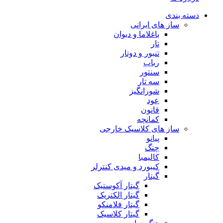
دسته بندی
ساز های ایرانی
باغلاما و دیوان
تار
تنبور و دوتار
رباب
سنتور
سه تار
شورانگیز
عود
قانون
کمانچه
ساز های کلاسیک خارجی
پیانو
چنگ
کالیمبا
کیبورد و میدی کنترلر
گیتار
گیتار آکوستیک
گیتار الکتریک
گیتار فلامنکو
گیتار کلاسیک