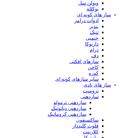
ویولن سل
یوکلله
ساز های کوبه ای
ادوات درامز
بندیر
تنبک
جیمبی
داربوکا
درام
دف
سازهای افکتی
کاخن
کوزه
سایر سازهای کوبه ای
ساز های بادی
ترومپت
سازدهنی
سازدهنی ترمولو
سازدهنی دیاتونیک
سازدهنی کروماتیک
ساکسیفون
فلوت کلیددار
کلارینت
ملودیکا