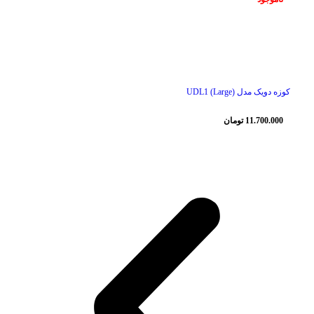
ناموجود
کوزه دویک مدل UDL1 (Large)
11.700.000
تومان