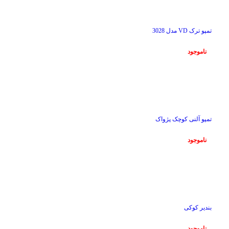
ناموجود
تمپو ترک VD مدل 3028
ناموجود
ناموجود
تمپو آلنی کوچک پژواک
ناموجود
ناموجود
بندیر کوکی
ناموجود