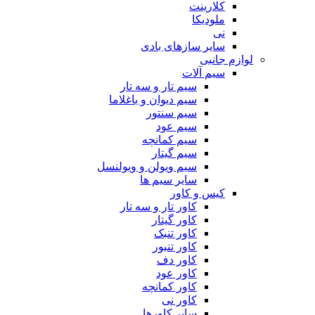
کلارینت
ملودیکا
نی
سایر سازهای بادی
لوازم جانبی
سیم آلات
سیم تار و سه تار
سیم دیوان و باغلاما
سیم سنتور
سیم عود
سیم کمانچه
سیم گیتار
سیم ویولن و ویولنسل
سایر سیم ها
کیس و کاور
کاور تار و سه تار
کاور گیتار
کاور تنبک
کاور تنبور
کاور دف
کاور عود
کاور کمانچه
کاور نی
سایر کاورها