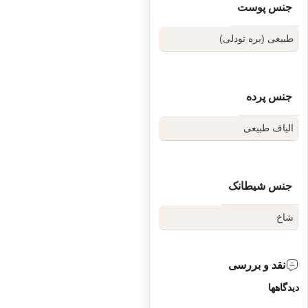
جنس پوست
نظرتان را مشاهده کنید، پیشنهاد
می‌کنیم با کارشناسان ما تماس
طبیعی (بره تودلی)
بگیرید. همکاران ما با کمال میل
تصاویر واقعی سازهای موجود را
برای شما ارسال خواهند کرد تا با
جنس پرده
اطمینان کامل، همسفر موسیقایی
الیاف طبیعی
خود را انتخاب کنید.
برای مشاوره تخصصی و دریافت
جنس شیطانک
عکس‌های اختصاصی، می‌توانید در
ساعات کاری با ما در ارتباط باشید.
شاخ
نقد و بررسی
دیدگاهها