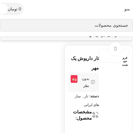
منو
0
تومان
خانه
ساز های ایرانی
تار
برای بزرگنمایی کلیک کنید
تار داریوش یک
فرو
خته
شده
مهر
بدون
0
نظر
,
دسته:
تار
ساز
های ایرانی
مشخصات
محصول: