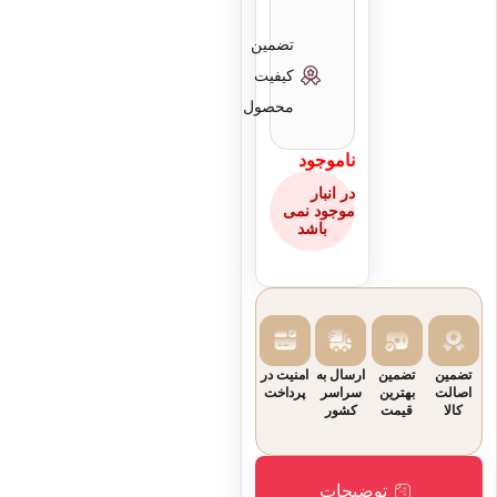
تضمین
جنس
الیاف
کیفیت
پرده
طبیعی
محصول
ناموجود
جنس
شاخ
در انبار
شیطانک
موجود نمی
باشد
تضمین
تضمین
ارسال به
امنیت در
اصالت
بهترین
سراسر
پرداخت
کالا
قیمت
کشور
توضیحات