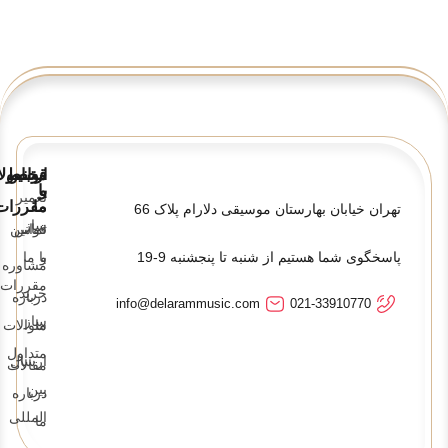
قوانین
ارتباط
محصولا
و
با
تعمیر
ما
مقررات
تهران خیابان بهارستان موسیقی دلارام پلاک 66
ساز
تماس
قوانین
پاسخگوی شما هستیم از شنبه تا پنجشنبه 9-19
و
با ما
مشاوره
مقررات
خرید
درباره
info@delarammusic.com
021-33910770
ساز
ما
سوالات
متداول
ارسال
مقالات
بین
درباره
المللی
ما