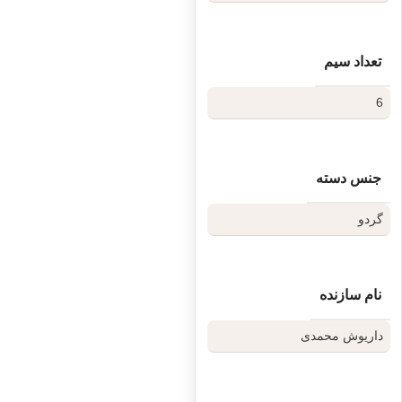
منحصر‌به‌فرد است.
شایان ذکر است که چوب، به عنوان
تعداد سیم
عنصری زنده در دستان هنرمند،
دارای بافتی
متمایز
است.
6
رگه‌ها، گره‌ها و طیف رنگی چوب
(تیره یا روشن بودن) در هر ساز،
امضای طبیعت بر آن اثر است و
جنس دسته
دقیقاً به همین دلیل، امکان دارد
گردو
ظاهر نهایی ساز انتخابی شما،
جزئیاتِ بافتیِ
متفاوتی با تصاویر
موجود در سایت داشته باشد.
نام سازنده
راهنمای انتخاب دقیق‌تر:
ما به اهمیت انتخاب ساز برای شما
داریوش محمدی
واقفیم. اگر تمایل دارید پیش از
نهایی کردن سفارش، دقیق‌ترین
تصویر از موجودیِ فعلیِ سازِ مورد