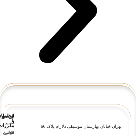
قوانین
ارتباط
محصولا
و
با
تعمیر
ما
مقررات
تهران خیابان بهارستان موسیقی دلارام پلاک 66
ساز
تماس
قوانین