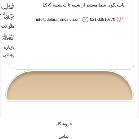
پاسخگوی شما هستیم از شنبه تا پنجشنبه 9-19
و
با ما
مشاوره
مقررات
خرید
درباره
info@delarammusic.com
021-33910770
ساز
ما
سوالات
متداول
ارسال
مقالات
بین
درباره
المللی
ما
فروشگاه
تماس