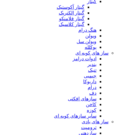
گیتار
گیتار آکوستیک
گیتار الکتریک
گیتار فلامنکو
گیتار کلاسیک
هنگ درام
ویولن
ویولن سل
یوکلله
ساز های کوبه ای
ادوات درامز
بندیر
تنبک
جیمبی
داربوکا
درام
دف
سازهای افکتی
کاخن
کوزه
سایر سازهای کوبه ای
ساز های بادی
ترومپت
سازدهنی