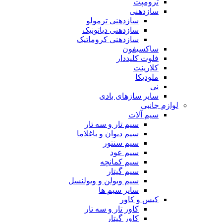
ترومپت
سازدهنی
سازدهنی ترمولو
سازدهنی دیاتونیک
سازدهنی کروماتیک
ساکسیفون
فلوت کلیددار
کلارینت
ملودیکا
نی
سایر سازهای بادی
لوازم جانبی
سیم آلات
سیم تار و سه تار
سیم دیوان و باغلاما
سیم سنتور
سیم عود
سیم کمانچه
سیم گیتار
سیم ویولن و ویولنسل
سایر سیم ها
کیس و کاور
کاور تار و سه تار
کاور گیتار