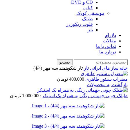
CD و DVD
کتاب
موسیقی کودک
طبلک
فلوت ریکوردر
بلز
دلارام
مقالات
تماس با ما
درباره ما
جستجو
خانه
ساز های ایرانی
تار
تار شکوهمند سه مهر (4/4)
مضراب سنتور طاهری
400.000
تومان
بازگشت به محصولات
طبلک چوبی جهمانی رنگی به همراه پک استیکر
1.000.000
تومان