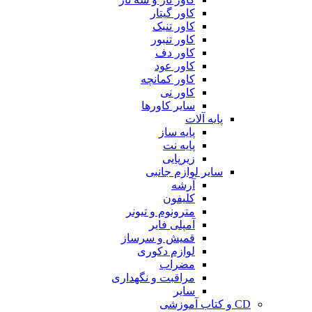
کاور گیتار
کاور تنبک
کاور تنبور
کاور دف
کاور عود
کاور کمانچه
کاور نی
سایر کاورها
پایه آلات
پایه ساز
پایه نت
زیرپایی
سایر لوازم جانبی
آرشه
کلیفون
مترونوم و تیونر
آمپلی فایر
قمیش و سرساز
لوازم دکوری
مضراب
مراقبت و نگهداری
سایر
CD و کتاب آموزشی