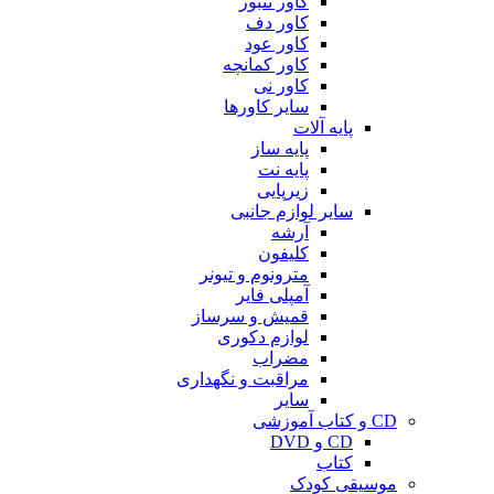
کاور تنبور
کاور دف
کاور عود
کاور کمانچه
کاور نی
سایر کاورها
پایه آلات
پایه ساز
پایه نت
زیرپایی
سایر لوازم جانبی
آرشه
کلیفون
مترونوم و تیونر
آمپلی فایر
قمیش و سرساز
لوازم دکوری
مضراب
مراقبت و نگهداری
سایر
CD و کتاب آموزشی
CD و DVD
کتاب
موسیقی کودک