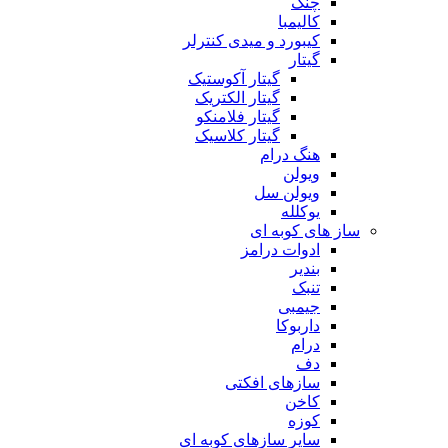
چنگ
کالیمبا
کیبورد و میدی کنترلر
گیتار
گیتار آکوستیک
گیتار الکتریک
گیتار فلامنکو
گیتار کلاسیک
هنگ درام
ویولن
ویولن سل
یوکلله
ساز های کوبه ای
ادوات درامز
بندیر
تنبک
جیمبی
داربوکا
درام
دف
سازهای افکتی
کاخن
کوزه
سایر سازهای کوبه ای