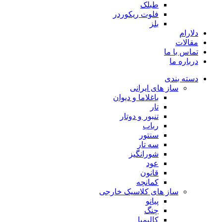
طبلک
فلوت ریکوردر
بلز
دلارام
مقالات
تماس با ما
درباره ما
دسته بندی
ساز های ایرانی
باغلاما و دیوان
تار
تنبور و دوتار
رباب
سنتور
سه تار
شورانگیز
عود
قانون
کمانچه
ساز های کلاسیک خارجی
پیانو
چنگ
کالیمبا