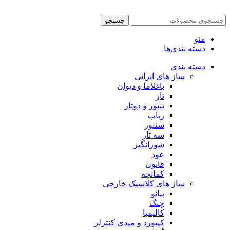
جستجو
منو
دسته بندی‌ها
دسته بندی
ساز های ایرانی
باغلاما و دیوان
تار
تنبور و دوتار
رباب
سنتور
سه تار
شورانگیز
عود
قانون
کمانچه
ساز های کلاسیک خارجی
پیانو
چنگ
کالیمبا
کیبورد و میدی کنترلر