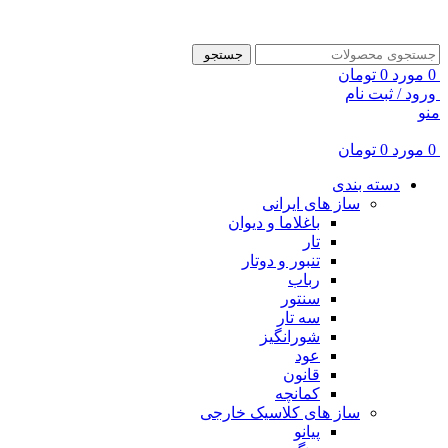
ADD ANYTHING HERE OR JUST REMOVE IT…
جستجو
0
مورد
0
تومان
ورود / ثبت نام
منو
0
مورد
0
تومان
دسته بندی
ساز های ایرانی
باغلاما و دیوان
تار
تنبور و دوتار
رباب
سنتور
سه تار
شورانگیز
عود
قانون
کمانچه
ساز های کلاسیک خارجی
پیانو