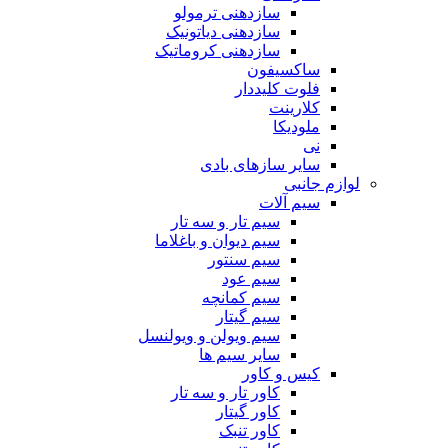
سازدهنی ترمولو
سازدهنی دیاتونیک
سازدهنی کروماتیک
ساکسیفون
فلوت کلیددار
کلارینت
ملودیکا
نی
سایر سازهای بادی
لوازم جانبی
سیم آلات
سیم تار و سه تار
سیم دیوان و باغلاما
سیم سنتور
سیم عود
سیم کمانچه
سیم گیتار
سیم ویولن و ویولنسل
سایر سیم ها
کیس و کاور
کاور تار و سه تار
کاور گیتار
کاور تنبک