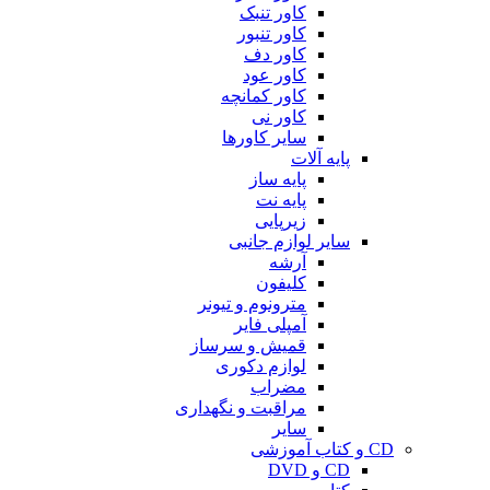
کاور تنبک
کاور تنبور
کاور دف
کاور عود
کاور کمانچه
کاور نی
سایر کاورها
پایه آلات
پایه ساز
پایه نت
زیرپایی
سایر لوازم جانبی
آرشه
کلیفون
مترونوم و تیونر
آمپلی فایر
قمیش و سرساز
لوازم دکوری
مضراب
مراقبت و نگهداری
سایر
CD و کتاب آموزشی
CD و DVD