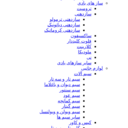
ساز های بادی
ترومپت
سازدهنی
سازدهنی ترمولو
سازدهنی دیاتونیک
سازدهنی کروماتیک
ساکسیفون
فلوت کلیددار
کلارینت
ملودیکا
نی
سایر سازهای بادی
لوازم جانبی
سیم آلات
سیم تار و سه تار
سیم دیوان و باغلاما
سیم سنتور
سیم عود
سیم کمانچه
سیم گیتار
سیم ویولن و ویولنسل
سایر سیم ها
کیس و کاور
کاور تار و سه تار