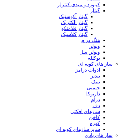
کیبورد و میدی کنترلر
گیتار
گیتار آکوستیک
گیتار الکتریک
گیتار فلامنکو
گیتار کلاسیک
هنگ درام
ویولن
ویولن سل
یوکلله
ساز های کوبه ای
ادوات درامز
بندیر
تنبک
جیمبی
داربوکا
درام
دف
سازهای افکتی
کاخن
کوزه
سایر سازهای کوبه ای
ساز های بادی