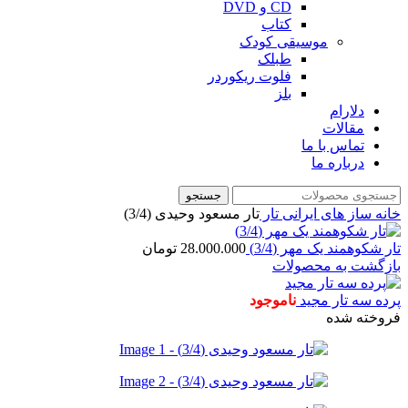
CD و DVD
کتاب
موسیقی کودک
طبلک
فلوت ریکوردر
بلز
دلارام
مقالات
تماس با ما
درباره ما
جستجو
خانه
ساز های ایرانی
تار
تار مسعود وحیدی (3/4)
تار شکوهمند یک مهر (3/4)
28.000.000
تومان
بازگشت به محصولات
پرده سه تار مجید
ناموجود
فروخته شده