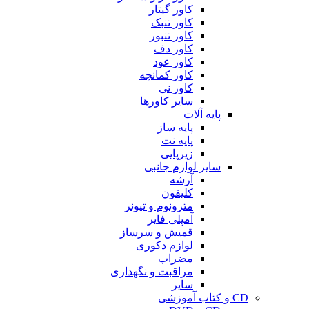
کاور گیتار
کاور تنبک
کاور تنبور
کاور دف
کاور عود
کاور کمانچه
کاور نی
سایر کاورها
پایه آلات
پایه ساز
پایه نت
زیرپایی
سایر لوازم جانبی
آرشه
کلیفون
مترونوم و تیونر
آمپلی فایر
قمیش و سرساز
لوازم دکوری
مضراب
مراقبت و نگهداری
سایر
CD و کتاب آموزشی