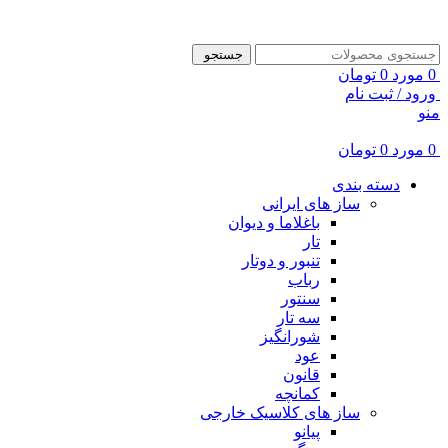
ADD ANYTHING HERE OR JUST REMOVE IT…
جستجو
0
مورد
0
تومان
ورود / ثبت نام
منو
0
مورد
0
تومان
دسته بندی
ساز های ایرانی
باغلاما و دیوان
تار
تنبور و دوتار
رباب
سنتور
سه تار
شورانگیز
عود
قانون
کمانچه
ساز های کلاسیک خارجی
پیانو