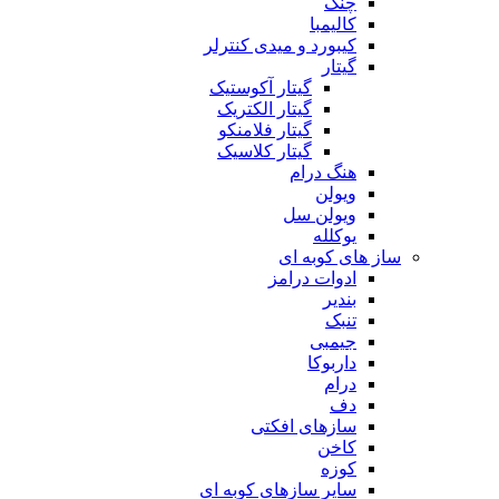
چنگ
کالیمبا
کیبورد و میدی کنترلر
گیتار
گیتار آکوستیک
گیتار الکتریک
گیتار فلامنکو
گیتار کلاسیک
هنگ درام
ویولن
ویولن سل
یوکلله
ساز های کوبه ای
ادوات درامز
بندیر
تنبک
جیمبی
داربوکا
درام
دف
سازهای افکتی
کاخن
کوزه
سایر سازهای کوبه ای