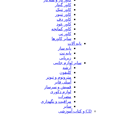
کاور گیتار
کاور تنبک
کاور تنبور
کاور دف
کاور عود
کاور کمانچه
کاور نی
سایر کاورها
پایه آلات
پایه ساز
پایه نت
زیرپایی
سایر لوازم جانبی
آرشه
کلیفون
مترونوم و تیونر
آمپلی فایر
قمیش و سرساز
لوازم دکوری
مضراب
مراقبت و نگهداری
سایر
CD و کتاب آموزشی