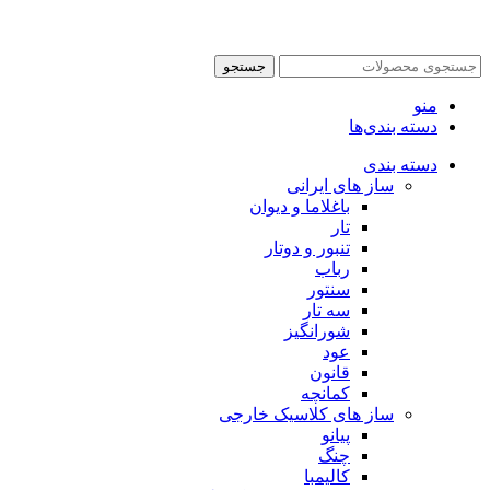
جستجو
منو
دسته بندی‌ها
دسته بندی
ساز های ایرانی
باغلاما و دیوان
تار
تنبور و دوتار
رباب
سنتور
سه تار
شورانگیز
عود
قانون
کمانچه
ساز های کلاسیک خارجی
پیانو
چنگ
کالیمبا