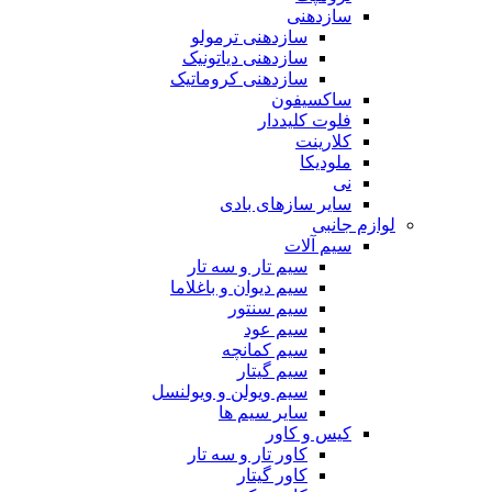
سازدهنی
سازدهنی ترمولو
سازدهنی دیاتونیک
سازدهنی کروماتیک
ساکسیفون
فلوت کلیددار
کلارینت
ملودیکا
نی
سایر سازهای بادی
لوازم جانبی
سیم آلات
سیم تار و سه تار
سیم دیوان و باغلاما
سیم سنتور
سیم عود
سیم کمانچه
سیم گیتار
سیم ویولن و ویولنسل
سایر سیم ها
کیس و کاور
کاور تار و سه تار
کاور گیتار