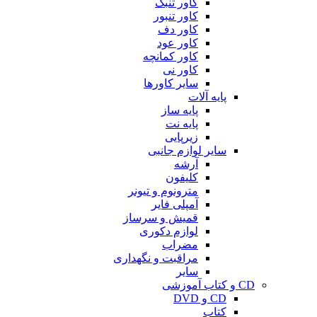
کاور تنبک
کاور تنبور
کاور دف
کاور عود
کاور کمانچه
کاور نی
سایر کاورها
پایه آلات
پایه ساز
پایه نت
زیرپایی
سایر لوازم جانبی
آرشه
کلیفون
مترونوم و تیونر
آمپلی فایر
قمیش و سرساز
لوازم دکوری
مضراب
مراقبت و نگهداری
سایر
CD و کتاب آموزشی
CD و DVD
کتاب