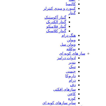
کالیمبا
کیبورد و میدی کنترلر
گیتار
گیتار آکوستیک
گیتار الکتریک
گیتار فلامنکو
گیتار کلاسیک
هنگ درام
ویولن
ویولن سل
یوکلله
ساز های کوبه ای
ادوات درامز
بندیر
تنبک
جیمبی
داربوکا
درام
دف
سازهای افکتی
کاخن
کوزه
سایر سازهای کوبه ای