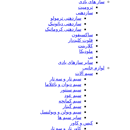
ساز های بادی
ترومپت
سازدهنی
سازدهنی ترمولو
سازدهنی دیاتونیک
سازدهنی کروماتیک
ساکسیفون
فلوت کلیددار
کلارینت
ملودیکا
نی
سایر سازهای بادی
لوازم جانبی
سیم آلات
سیم تار و سه تار
سیم دیوان و باغلاما
سیم سنتور
سیم عود
سیم کمانچه
سیم گیتار
سیم ویولن و ویولنسل
سایر سیم ها
کیس و کاور
کاور تار و سه تار