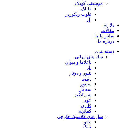
موسیقی کودک
طبلک
فلوت ریکوردر
بلز
دلارام
مقالات
تماس با ما
درباره ما
دسته بندی
ساز های ایرانی
باغلاما و دیوان
تار
تنبور و دوتار
رباب
سنتور
سه تار
شورانگیز
عود
قانون
کمانچه
ساز های کلاسیک خارجی
پیانو
چنگ