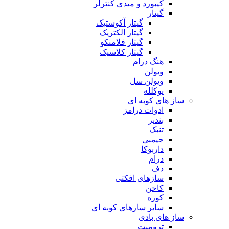
کیبورد و میدی کنترلر
گیتار
گیتار آکوستیک
گیتار الکتریک
گیتار فلامنکو
گیتار کلاسیک
هنگ درام
ویولن
ویولن سل
یوکلله
ساز های کوبه ای
ادوات درامز
بندیر
تنبک
جیمبی
داربوکا
درام
دف
سازهای افکتی
کاخن
کوزه
سایر سازهای کوبه ای
ساز های بادی
ترومپت