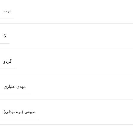
توت
6
گردو
مهدی علیاری
طبیعی (بره تودلی)