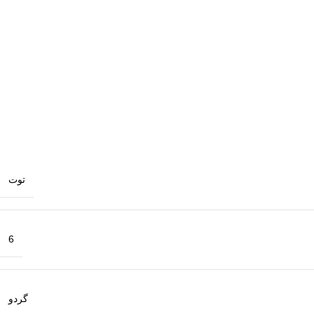
توت
6
گردو