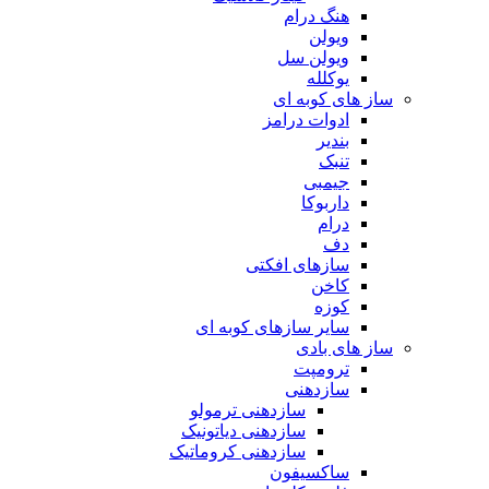
هنگ درام
ویولن
ویولن سل
یوکلله
ساز های کوبه ای
ادوات درامز
بندیر
تنبک
جیمبی
داربوکا
درام
دف
سازهای افکتی
کاخن
کوزه
سایر سازهای کوبه ای
ساز های بادی
ترومپت
سازدهنی
سازدهنی ترمولو
سازدهنی دیاتونیک
سازدهنی کروماتیک
ساکسیفون