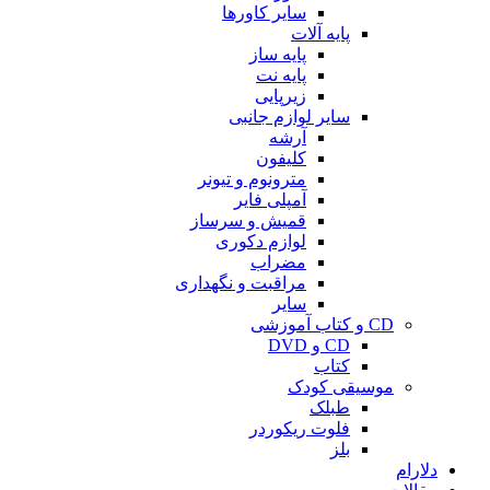
سایر کاورها
پایه آلات
پایه ساز
پایه نت
زیرپایی
سایر لوازم جانبی
آرشه
کلیفون
مترونوم و تیونر
آمپلی فایر
قمیش و سرساز
لوازم دکوری
مضراب
مراقبت و نگهداری
سایر
CD و کتاب آموزشی
CD و DVD
کتاب
موسیقی کودک
طبلک
فلوت ریکوردر
بلز
دلارام