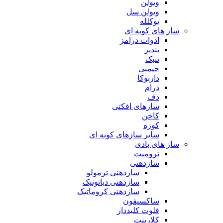
ویولن
ویولن سل
یوکلله
ساز های کوبه ای
ادوات درامز
بندیر
تنبک
جیمبی
داربوکا
درام
دف
سازهای افکتی
کاخن
کوزه
سایر سازهای کوبه ای
ساز های بادی
ترومپت
سازدهنی
سازدهنی ترمولو
سازدهنی دیاتونیک
سازدهنی کروماتیک
ساکسیفون
فلوت کلیددار
کلارینت