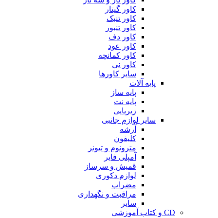
کاور گیتار
کاور تنبک
کاور تنبور
کاور دف
کاور عود
کاور کمانچه
کاور نی
سایر کاورها
پایه آلات
پایه ساز
پایه نت
زیرپایی
سایر لوازم جانبی
آرشه
کلیفون
مترونوم و تیونر
آمپلی فایر
قمیش و سرساز
لوازم دکوری
مضراب
مراقبت و نگهداری
سایر
CD و کتاب آموزشی