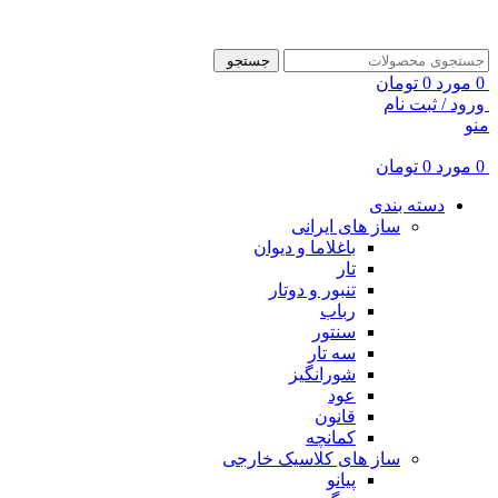
ADD ANYTHING HERE OR JUST REMOVE IT…
جستجو
0
مورد
0
تومان
ورود / ثبت نام
منو
0
مورد
0
تومان
دسته بندی
ساز های ایرانی
باغلاما و دیوان
تار
تنبور و دوتار
رباب
سنتور
سه تار
شورانگیز
عود
قانون
کمانچه
ساز های کلاسیک خارجی
پیانو