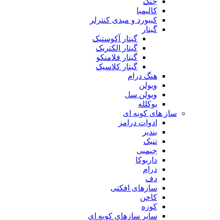
چنگ
کالیمبا
کیبورد و میدی کنترلر
گیتار
گیتار آکوستیک
گیتار الکتریک
گیتار فلامنکو
گیتار کلاسیک
هنگ درام
ویولن
ویولن سل
یوکلله
ساز های کوبه ای
ادوات درامز
بندیر
تنبک
جیمبی
داربوکا
درام
دف
سازهای افکتی
کاخن
کوزه
سایر سازهای کوبه ای