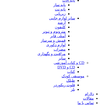
پایه آلات
پایه ساز
پایه نت
زیرپایی
سایر لوازم جانبی
آرشه
کلیفون
مترونوم و تیونر
آمپلی فایر
قمیش و سرساز
لوازم دکوری
مضراب
مراقبت و نگهداری
سایر
CD و کتاب آموزشی
CD و DVD
کتاب
موسیقی کودک
طبلک
فلوت ریکوردر
بلز
دلارام
مقالات
تماس با ما