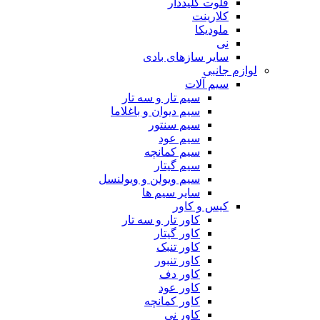
فلوت کلیددار
کلارینت
ملودیکا
نی
سایر سازهای بادی
لوازم جانبی
سیم آلات
سیم تار و سه تار
سیم دیوان و باغلاما
سیم سنتور
سیم عود
سیم کمانچه
سیم گیتار
سیم ویولن و ویولنسل
سایر سیم ها
کیس و کاور
کاور تار و سه تار
کاور گیتار
کاور تنبک
کاور تنبور
کاور دف
کاور عود
کاور کمانچه
کاور نی