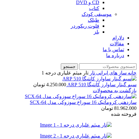
CD و DVD
کتاب
موسیقی کودک
طبلک
فلوت ریکوردر
بلز
دلارام
مقالات
تماس با ما
درباره ما
جستجو
خانه
ساز های ایرانی
تار
تار میثم علیاری درجه 1
سیم گیتار ساوارز کانتیگا 510 ARP
4.250.000
تومان
بازگشت به محصولات
سازدهنی کروماتیک 16 سوراخ سوزوکی مدل SCX-64
81.962.000
تومان
فروخته شده