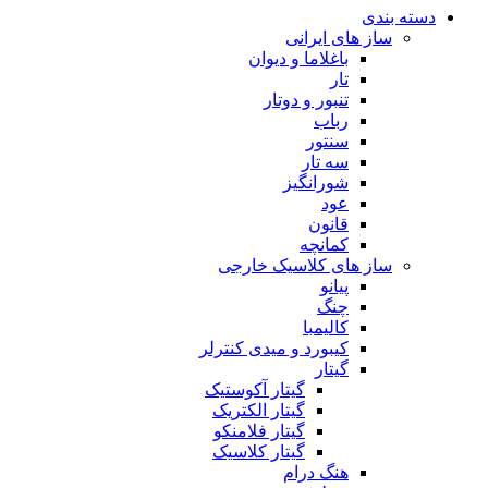
دسته بندی
ساز های ایرانی
باغلاما و دیوان
تار
تنبور و دوتار
رباب
سنتور
سه تار
شورانگیز
عود
قانون
کمانچه
ساز های کلاسیک خارجی
پیانو
چنگ
کالیمبا
کیبورد و میدی کنترلر
گیتار
گیتار آکوستیک
گیتار الکتریک
گیتار فلامنکو
گیتار کلاسیک
هنگ درام