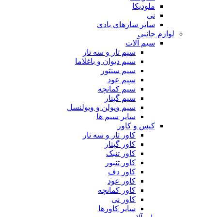
ملودیکا
نی
سایر سازهای بادی
لوازم جانبی
سیم آلات
سیم تار و سه تار
سیم دیوان و باغلاما
سیم سنتور
سیم عود
سیم کمانچه
سیم گیتار
سیم ویولن و ویولنسل
سایر سیم ها
کیس و کاور
کاور تار و سه تار
کاور گیتار
کاور تنبک
کاور تنبور
کاور دف
کاور عود
کاور کمانچه
کاور نی
سایر کاورها