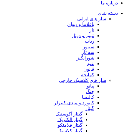
درباره ما
دسته بندی
ساز های ایرانی
باغلاما و دیوان
تار
تنبور و دوتار
رباب
سنتور
سه تار
شورانگیز
عود
قانون
کمانچه
ساز های کلاسیک خارجی
پیانو
چنگ
کالیمبا
کیبورد و میدی کنترلر
گیتار
گیتار آکوستیک
گیتار الکتریک
گیتار فلامنکو
گیتار کلاسیک