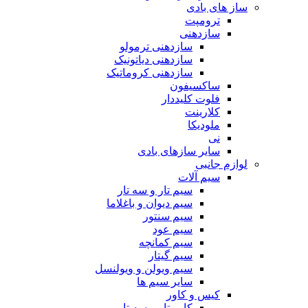
ساز های بادی
ترومپت
سازدهنی
سازدهنی ترمولو
سازدهنی دیاتونیک
سازدهنی کروماتیک
ساکسیفون
فلوت کلیددار
کلارینت
ملودیکا
نی
سایر سازهای بادی
لوازم جانبی
سیم آلات
سیم تار و سه تار
سیم دیوان و باغلاما
سیم سنتور
سیم عود
سیم کمانچه
سیم گیتار
سیم ویولن و ویولنسل
سایر سیم ها
کیس و کاور
کاور تار و سه تار