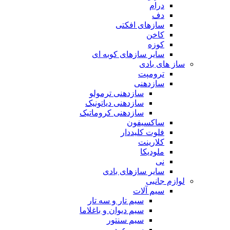
درام
دف
سازهای افکتی
کاخن
کوزه
سایر سازهای کوبه ای
ساز های بادی
ترومپت
سازدهنی
سازدهنی ترمولو
سازدهنی دیاتونیک
سازدهنی کروماتیک
ساکسیفون
فلوت کلیددار
کلارینت
ملودیکا
نی
سایر سازهای بادی
لوازم جانبی
سیم آلات
سیم تار و سه تار
سیم دیوان و باغلاما
سیم سنتور
سیم عود