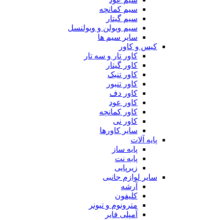
سیم کمانچه
سیم گیتار
سیم ویولن و ویولنسل
سایر سیم ها
کیس و کاور
کاور تار و سه تار
کاور گیتار
کاور تنبک
کاور تنبور
کاور دف
کاور عود
کاور کمانچه
کاور نی
سایر کاورها
پایه آلات
پایه ساز
پایه نت
زیرپایی
سایر لوازم جانبی
آرشه
کلیفون
مترونوم و تیونر
آمپلی فایر