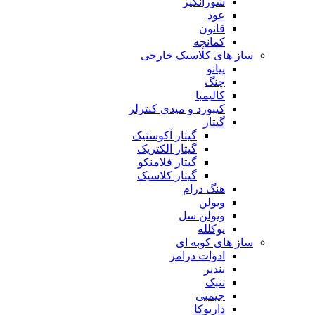
شورانگیز
عود
قانون
کمانچه
ساز های کلاسیک خارجی
پیانو
چنگ
کالیمبا
کیبورد و میدی کنترلر
گیتار
گیتار آکوستیک
گیتار الکتریک
گیتار فلامنکو
گیتار کلاسیک
هنگ درام
ویولن
ویولن سل
یوکلله
ساز های کوبه ای
ادوات درامز
بندیر
تنبک
جیمبی
داربوکا