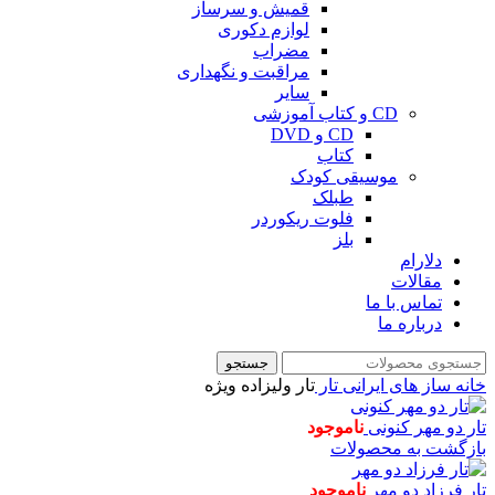
قمیش و سرساز
لوازم دکوری
مضراب
مراقبت و نگهداری
سایر
CD و کتاب آموزشی
CD و DVD
کتاب
موسیقی کودک
طبلک
فلوت ریکوردر
بلز
دلارام
مقالات
تماس با ما
درباره ما
جستجو
خانه
ساز های ایرانی
تار
تار ولیزاده ویژه
تار دو مهر کنونی
ناموجود
بازگشت به محصولات
تار فرزاد دو مهر
ناموجود