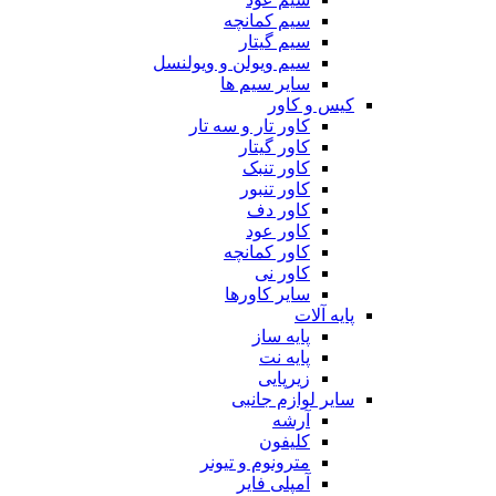
سیم کمانچه
سیم گیتار
سیم ویولن و ویولنسل
سایر سیم ها
کیس و کاور
کاور تار و سه تار
کاور گیتار
کاور تنبک
کاور تنبور
کاور دف
کاور عود
کاور کمانچه
کاور نی
سایر کاورها
پایه آلات
پایه ساز
پایه نت
زیرپایی
سایر لوازم جانبی
آرشه
کلیفون
مترونوم و تیونر
آمپلی فایر