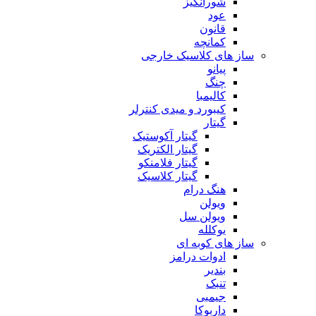
شورانگیز
عود
قانون
کمانچه
ساز های کلاسیک خارجی
پیانو
چنگ
کالیمبا
کیبورد و میدی کنترلر
گیتار
گیتار آکوستیک
گیتار الکتریک
گیتار فلامنکو
گیتار کلاسیک
هنگ درام
ویولن
ویولن سل
یوکلله
ساز های کوبه ای
ادوات درامز
بندیر
تنبک
جیمبی
داربوکا