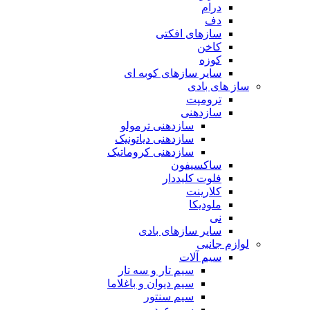
درام
دف
سازهای افکتی
کاخن
کوزه
سایر سازهای کوبه ای
ساز های بادی
ترومپت
سازدهنی
سازدهنی ترمولو
سازدهنی دیاتونیک
سازدهنی کروماتیک
ساکسیفون
فلوت کلیددار
کلارینت
ملودیکا
نی
سایر سازهای بادی
لوازم جانبی
سیم آلات
سیم تار و سه تار
سیم دیوان و باغلاما
سیم سنتور
سیم عود