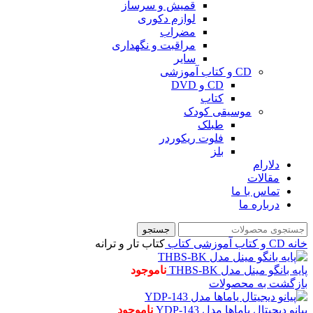
قمیش و سرساز
لوازم دکوری
مضراب
مراقبت و نگهداری
سایر
CD و کتاب آموزشی
CD و DVD
کتاب
موسیقی کودک
طبلک
فلوت ریکوردر
بلز
دلارام
مقالات
تماس با ما
درباره ما
جستجو
خانه
CD و کتاب آموزشی
کتاب
کتاب تار و ترانه
پایه بانگو مینل مدل THBS-BK
ناموجود
بازگشت به محصولات
پیانو دیجیتال یاماها مدل YDP-143
ناموجود