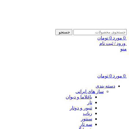
ADD ANYTHING HERE OR JUST REMOVE IT…
جستجو
0
مورد
0
تومان
ورود / ثبت نام
منو
0
مورد
0
تومان
دسته بندی
ساز های ایرانی
باغلاما و دیوان
تار
تنبور و دوتار
رباب
سنتور
سه تار