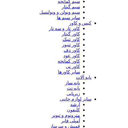
سیم کمانچه
سیم گیتار
سیم ویولن و ویولنسل
سایر سیم ها
کیس و کاور
کاور تار و سه تار
کاور گیتار
کاور تنبک
کاور تنبور
کاور دف
کاور عود
کاور کمانچه
کاور نی
سایر کاورها
پایه آلات
پایه ساز
پایه نت
زیرپایی
سایر لوازم جانبی
آرشه
کلیفون
مترونوم و تیونر
آمپلی فایر
قمیش و سرساز