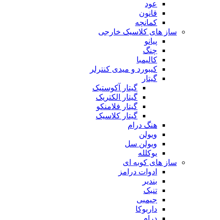
عود
قانون
کمانچه
ساز های کلاسیک خارجی
پیانو
چنگ
کالیمبا
کیبورد و میدی کنترلر
گیتار
گیتار آکوستیک
گیتار الکتریک
گیتار فلامنکو
گیتار کلاسیک
هنگ درام
ویولن
ویولن سل
یوکلله
ساز های کوبه ای
ادوات درامز
بندیر
تنبک
جیمبی
داربوکا
درام