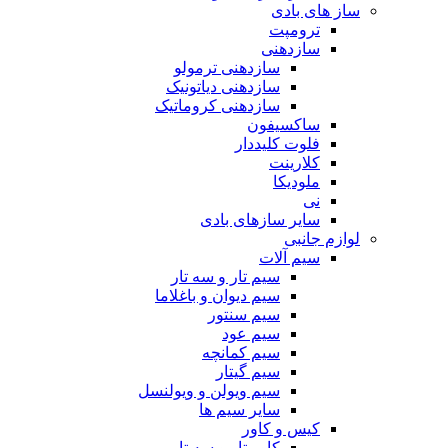
ساز های بادی
ترومپت
سازدهنی
سازدهنی ترمولو
سازدهنی دیاتونیک
سازدهنی کروماتیک
ساکسیفون
فلوت کلیددار
کلارینت
ملودیکا
نی
سایر سازهای بادی
لوازم جانبی
سیم آلات
سیم تار و سه تار
سیم دیوان و باغلاما
سیم سنتور
سیم عود
سیم کمانچه
سیم گیتار
سیم ویولن و ویولنسل
سایر سیم ها
کیس و کاور
کاور تار و سه تار