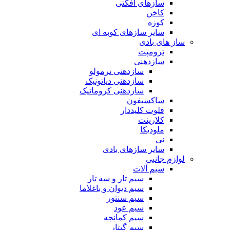
سازهای افکتی
کاخن
کوزه
سایر سازهای کوبه ای
ساز های بادی
ترومپت
سازدهنی
سازدهنی ترمولو
سازدهنی دیاتونیک
سازدهنی کروماتیک
ساکسیفون
فلوت کلیددار
کلارینت
ملودیکا
نی
سایر سازهای بادی
لوازم جانبی
سیم آلات
سیم تار و سه تار
سیم دیوان و باغلاما
سیم سنتور
سیم عود
سیم کمانچه
سیم گیتار