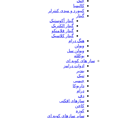
چنگ
کالیمبا
کیبورد و میدی کنترلر
گیتار
گیتار آکوستیک
گیتار الکتریک
گیتار فلامنکو
گیتار کلاسیک
هنگ درام
ویولن
ویولن سل
یوکلله
ساز های کوبه ای
ادوات درامز
بندیر
تنبک
جیمبی
داربوکا
درام
دف
سازهای افکتی
کاخن
کوزه
سایر سازهای کوبه ای