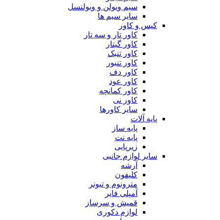
سیم ویولن و ویولنسل
سایر سیم ها
کیس و کاور
کاور تار و سه تار
کاور گیتار
کاور تنبک
کاور تنبور
کاور دف
کاور عود
کاور کمانچه
کاور نی
سایر کاورها
پایه آلات
پایه ساز
پایه نت
زیرپایی
سایر لوازم جانبی
آرشه
کلیفون
مترونوم و تیونر
آمپلی فایر
قمیش و سرساز
لوازم دکوری