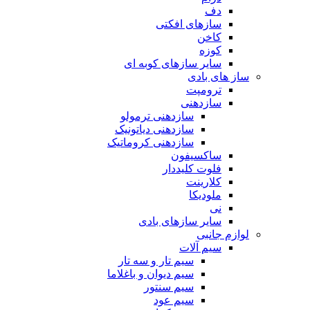
دف
سازهای افکتی
کاخن
کوزه
سایر سازهای کوبه ای
ساز های بادی
ترومپت
سازدهنی
سازدهنی ترمولو
سازدهنی دیاتونیک
سازدهنی کروماتیک
ساکسیفون
فلوت کلیددار
کلارینت
ملودیکا
نی
سایر سازهای بادی
لوازم جانبی
سیم آلات
سیم تار و سه تار
سیم دیوان و باغلاما
سیم سنتور
سیم عود