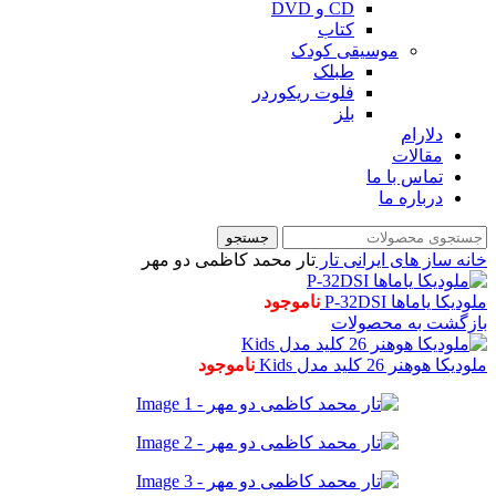
CD و DVD
کتاب
موسیقی کودک
طبلک
فلوت ریکوردر
بلز
دلارام
مقالات
تماس با ما
درباره ما
جستجو
خانه
ساز های ایرانی
تار
تار محمد کاظمی دو مهر
ملودیکا یاماها P-32DSI
ناموجود
بازگشت به محصولات
ملودیکا هوهنر 26 کلید مدل Kids
ناموجود