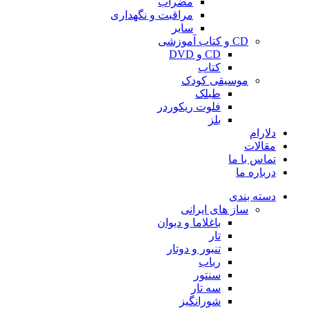
مضراب
مراقبت و نگهداری
سایر
CD و کتاب آموزشی
CD و DVD
کتاب
موسیقی کودک
طبلک
فلوت ریکوردر
بلز
دلارام
مقالات
تماس با ما
درباره ما
دسته بندی
ساز های ایرانی
باغلاما و دیوان
تار
تنبور و دوتار
رباب
سنتور
سه تار
شورانگیز