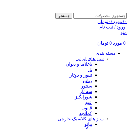
ADD ANYTHING HERE OR JUST REMOVE IT…
جستجو
0
مورد
0
تومان
ورود / ثبت نام
منو
0
مورد
0
تومان
دسته بندی
ساز های ایرانی
باغلاما و دیوان
تار
تنبور و دوتار
رباب
سنتور
سه تار
شورانگیز
عود
قانون
کمانچه
ساز های کلاسیک خارجی
پیانو