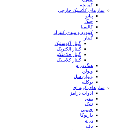
کمانچه
ساز های کلاسیک خارجی
پیانو
چنگ
کالیمبا
کیبورد و میدی کنترلر
گیتار
گیتار آکوستیک
گیتار الکتریک
گیتار فلامنکو
گیتار کلاسیک
هنگ درام
ویولن
ویولن سل
یوکلله
ساز های کوبه ای
ادوات درامز
بندیر
تنبک
جیمبی
داربوکا
درام
دف