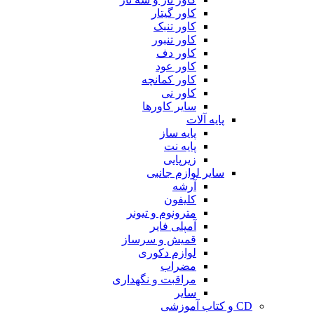
کاور گیتار
کاور تنبک
کاور تنبور
کاور دف
کاور عود
کاور کمانچه
کاور نی
سایر کاورها
پایه آلات
پایه ساز
پایه نت
زیرپایی
سایر لوازم جانبی
آرشه
کلیفون
مترونوم و تیونر
آمپلی فایر
قمیش و سرساز
لوازم دکوری
مضراب
مراقبت و نگهداری
سایر
CD و کتاب آموزشی