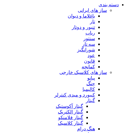
دسته بندی
ساز های ایرانی
باغلاما و دیوان
تار
تنبور و دوتار
رباب
سنتور
سه تار
شورانگیز
عود
قانون
کمانچه
ساز های کلاسیک خارجی
پیانو
چنگ
کالیمبا
کیبورد و میدی کنترلر
گیتار
گیتار آکوستیک
گیتار الکتریک
گیتار فلامنکو
گیتار کلاسیک
هنگ درام