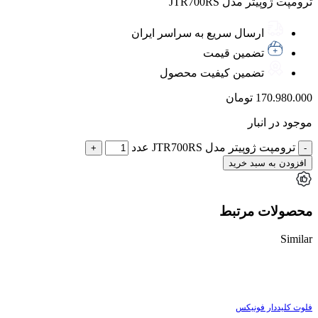
ترومپت ژوپیتر مدل JTR700RS
ارسال سریع به سراسر ایران
تضمین قیمت
تضمین کیفیت محصول
170.980.000
تومان
موجود در انبار
ترومپت ژوپیتر مدل JTR700RS عدد
افزودن به سبد خرید
محصولات مرتبط
Similar
ناموجود
فلوت کلیددار فونیکس