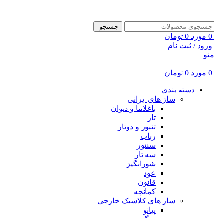
ADD ANYTHING HERE OR JUST REMOVE IT…
جستجو
0
مورد
0
تومان
ورود / ثبت نام
منو
0
مورد
0
تومان
دسته بندی
ساز های ایرانی
باغلاما و دیوان
تار
تنبور و دوتار
رباب
سنتور
سه تار
شورانگیز
عود
قانون
کمانچه
ساز های کلاسیک خارجی
پیانو