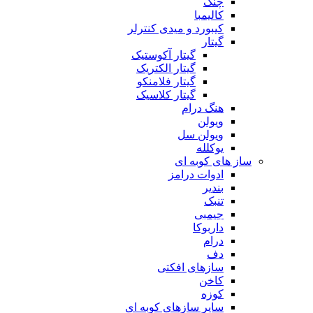
چنگ
کالیمبا
کیبورد و میدی کنترلر
گیتار
گیتار آکوستیک
گیتار الکتریک
گیتار فلامنکو
گیتار کلاسیک
هنگ درام
ویولن
ویولن سل
یوکلله
ساز های کوبه ای
ادوات درامز
بندیر
تنبک
جیمبی
داربوکا
درام
دف
سازهای افکتی
کاخن
کوزه
سایر سازهای کوبه ای