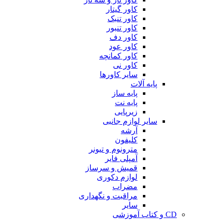
کاور گیتار
کاور تنبک
کاور تنبور
کاور دف
کاور عود
کاور کمانچه
کاور نی
سایر کاورها
پایه آلات
پایه ساز
پایه نت
زیرپایی
سایر لوازم جانبی
آرشه
کلیفون
مترونوم و تیونر
آمپلی فایر
قمیش و سرساز
لوازم دکوری
مضراب
مراقبت و نگهداری
سایر
CD و کتاب آموزشی