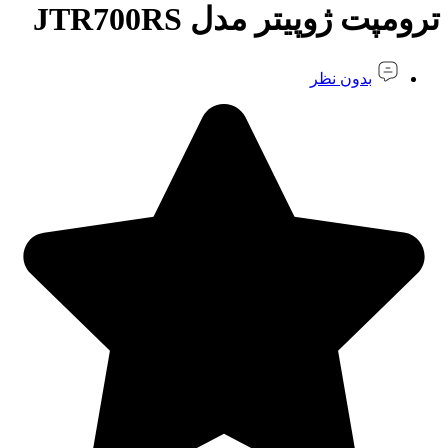
ترومپت ژوپیتر مدل JTR700RS
بدون نظر