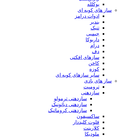
یوکلله
ساز های کوبه ای
ادوات درامز
بندیر
تنبک
جیمبی
داربوکا
درام
دف
سازهای افکتی
کاخن
کوزه
سایر سازهای کوبه ای
ساز های بادی
ترومپت
سازدهنی
سازدهنی ترمولو
سازدهنی دیاتونیک
سازدهنی کروماتیک
ساکسیفون
فلوت کلیددار
کلارینت
ملودیکا