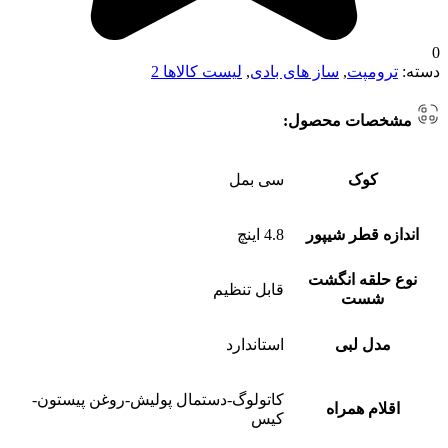
0
دسته:
ترومپت
,
ساز های بادی
,
لیست کالاها 2
مشخصات محصول:
کوک
سی بمل
اندازه قطر شیپور
4.8 اینچ
نوع حلقه انگشت
قابل تنظیم
شست
مدل لبی
استاندارد
کاتولوگ-دستمال پولیش-روغن پیستون-
اقلام همراه
کیس