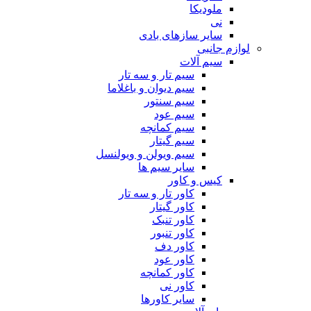
ملودیکا
نی
سایر سازهای بادی
لوازم جانبی
سیم آلات
سیم تار و سه تار
سیم دیوان و باغلاما
سیم سنتور
سیم عود
سیم کمانچه
سیم گیتار
سیم ویولن و ویولنسل
سایر سیم ها
کیس و کاور
کاور تار و سه تار
کاور گیتار
کاور تنبک
کاور تنبور
کاور دف
کاور عود
کاور کمانچه
کاور نی
سایر کاورها