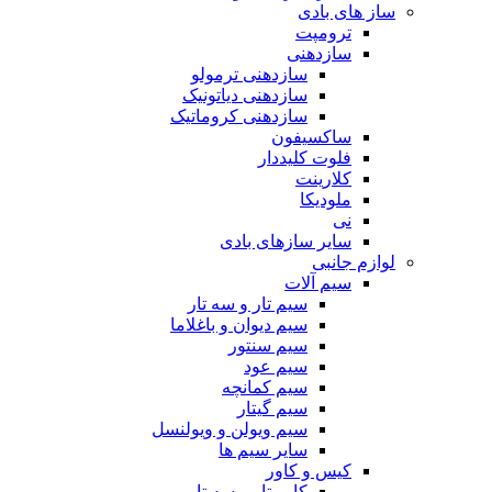
ساز های بادی
ترومپت
سازدهنی
سازدهنی ترمولو
سازدهنی دیاتونیک
سازدهنی کروماتیک
ساکسیفون
فلوت کلیددار
کلارینت
ملودیکا
نی
سایر سازهای بادی
لوازم جانبی
سیم آلات
سیم تار و سه تار
سیم دیوان و باغلاما
سیم سنتور
سیم عود
سیم کمانچه
سیم گیتار
سیم ویولن و ویولنسل
سایر سیم ها
کیس و کاور
کاور تار و سه تار