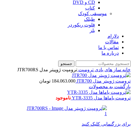
CD و DVD
کتاب
موسیقی کودک
طبلک
فلوت ریکوردر
بلز
دلارام
مقالات
تماس با ما
درباره ما
جستجو
خانه
ساز های بادی
ترومپت
ترومپت ژوپیتر مدل JTR700RS
ترومپت ژوپیتر مدل JTR700
184.063.000
تومان
بازگشت به محصولات
ترومپت یاماها مدل YTR-3335
ناموجود
برای بزرگنمایی کلیک کنید