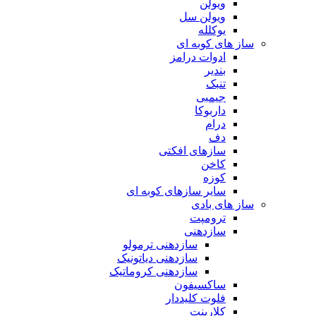
ویولن
ویولن سل
یوکلله
ساز های کوبه ای
ادوات درامز
بندیر
تنبک
جیمبی
داربوکا
درام
دف
سازهای افکتی
کاخن
کوزه
سایر سازهای کوبه ای
ساز های بادی
ترومپت
سازدهنی
سازدهنی ترمولو
سازدهنی دیاتونیک
سازدهنی کروماتیک
ساکسیفون
فلوت کلیددار
کلارینت