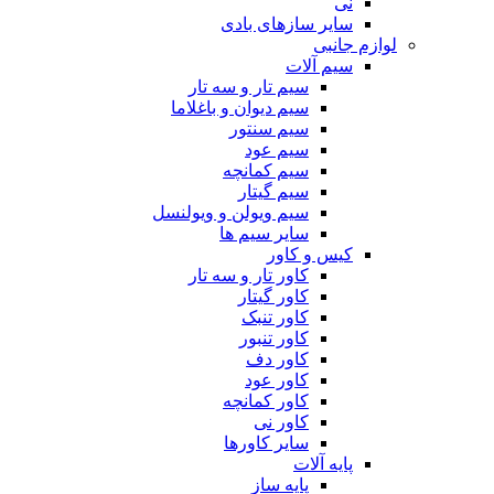
نی
سایر سازهای بادی
لوازم جانبی
سیم آلات
سیم تار و سه تار
سیم دیوان و باغلاما
سیم سنتور
سیم عود
سیم کمانچه
سیم گیتار
سیم ویولن و ویولنسل
سایر سیم ها
کیس و کاور
کاور تار و سه تار
کاور گیتار
کاور تنبک
کاور تنبور
کاور دف
کاور عود
کاور کمانچه
کاور نی
سایر کاورها
پایه آلات
پایه ساز