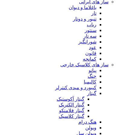
ساز های ایرانی
باغلاما و دیوان
تار
تنبور و دوتار
رباب
سنتور
سه تار
شورانگیز
عود
قانون
کمانچه
ساز های کلاسیک خارجی
پیانو
چنگ
کالیمبا
کیبورد و میدی کنترلر
گیتار
گیتار آکوستیک
گیتار الکتریک
گیتار فلامنکو
گیتار کلاسیک
هنگ درام
ویولن
ویولن سل