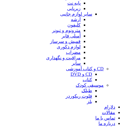
پایه نت
زیرپایی
سایر لوازم جانبی
آرشه
کلیفون
مترونوم و تیونر
آمپلی فایر
قمیش و سرساز
لوازم دکوری
مضراب
مراقبت و نگهداری
سایر
CD و کتاب آموزشی
CD و DVD
کتاب
موسیقی کودک
طبلک
فلوت ریکوردر
بلز
دلارام
مقالات
تماس با ما
درباره ما