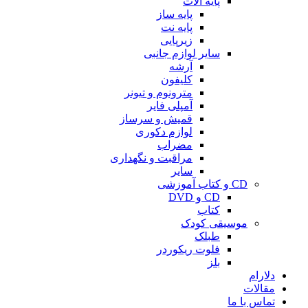
پایه آلات
پایه ساز
پایه نت
زیرپایی
سایر لوازم جانبی
آرشه
کلیفون
مترونوم و تیونر
آمپلی فایر
قمیش و سرساز
لوازم دکوری
مضراب
مراقبت و نگهداری
سایر
CD و کتاب آموزشی
CD و DVD
کتاب
موسیقی کودک
طبلک
فلوت ریکوردر
بلز
دلارام
مقالات
تماس با ما