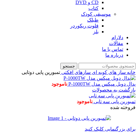
CD و DVD
کتاب
موسیقی کودک
طبلک
فلوت ریکوردر
بلز
دلارام
مقالات
تماس با ما
درباره ما
جستجو
خانه
ساز های کوبه ای
سازهای افکتی
تمبورین پایی دوتایی
پدال دوبل مپکس مدل P-1000TW
ناموجود
بازگشت به محصولات
تمبورین پایی سه تایی
ناموجود
فروخته شده
برای بزرگنمایی کلیک کنید