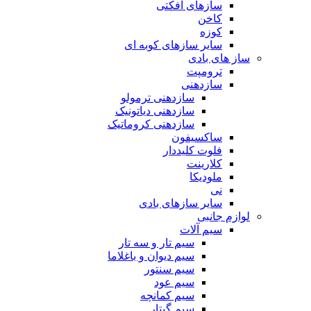
سازهای افکتی
کاخن
کوزه
سایر سازهای کوبه ای
ساز های بادی
ترومپت
سازدهنی
سازدهنی ترمولو
سازدهنی دیاتونیک
سازدهنی کروماتیک
ساکسیفون
فلوت کلیددار
کلارینت
ملودیکا
نی
سایر سازهای بادی
لوازم جانبی
سیم آلات
سیم تار و سه تار
سیم دیوان و باغلاما
سیم سنتور
سیم عود
سیم کمانچه
سیم گیتار