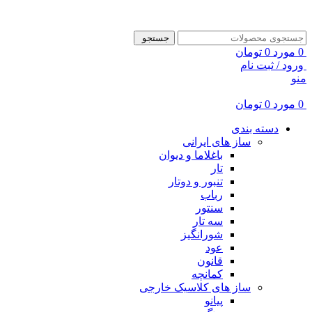
ADD ANYTHING HERE OR JUST REMOVE IT…
جستجو
0
مورد
0
تومان
ورود / ثبت نام
منو
0
مورد
0
تومان
دسته بندی
ساز های ایرانی
باغلاما و دیوان
تار
تنبور و دوتار
رباب
سنتور
سه تار
شورانگیز
عود
قانون
کمانچه
ساز های کلاسیک خارجی
پیانو