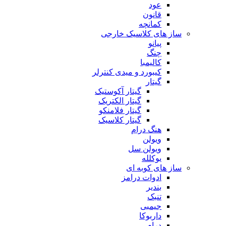
عود
قانون
کمانچه
ساز های کلاسیک خارجی
پیانو
چنگ
کالیمبا
کیبورد و میدی کنترلر
گیتار
گیتار آکوستیک
گیتار الکتریک
گیتار فلامنکو
گیتار کلاسیک
هنگ درام
ویولن
ویولن سل
یوکلله
ساز های کوبه ای
ادوات درامز
بندیر
تنبک
جیمبی
داربوکا
درام