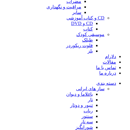
مضراب
مراقبت و نگهداری
سایر
CD و کتاب آموزشی
CD و DVD
کتاب
موسیقی کودک
طبلک
فلوت ریکوردر
بلز
دلارام
مقالات
تماس با ما
درباره ما
دسته بندی
ساز های ایرانی
باغلاما و دیوان
تار
تنبور و دوتار
رباب
سنتور
سه تار
شورانگیز