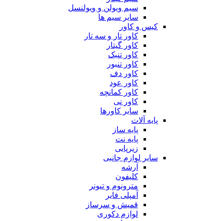
سیم ویولن و ویولنسل
سایر سیم ها
کیس و کاور
کاور تار و سه تار
کاور گیتار
کاور تنبک
کاور تنبور
کاور دف
کاور عود
کاور کمانچه
کاور نی
سایر کاورها
پایه آلات
پایه ساز
پایه نت
زیرپایی
سایر لوازم جانبی
آرشه
کلیفون
مترونوم و تیونر
آمپلی فایر
قمیش و سرساز
لوازم دکوری