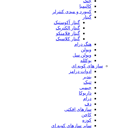
چنگ
کالیمبا
کیبورد و میدی کنترلر
گیتار
گیتار آکوستیک
گیتار الکتریک
گیتار فلامنکو
گیتار کلاسیک
هنگ درام
ویولن
ویولن سل
یوکلله
ساز های کوبه ای
ادوات درامز
بندیر
تنبک
جیمبی
داربوکا
درام
دف
سازهای افکتی
کاخن
کوزه
سایر سازهای کوبه ای