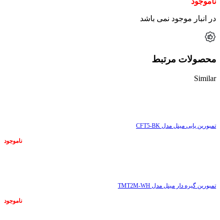
ناموجود
در انبار موجود نمی باشد
محصولات مرتبط
Similar
ناموجود
تمبورین پایی مینل مدل CFT5-BK
ناموجود
ناموجود
تمبورین گیره دار مینل مدل TMT2M-WH
ناموجود
ناموجود