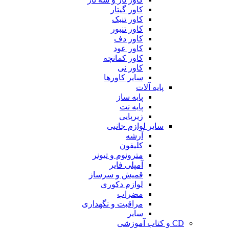
کاور گیتار
کاور تنبک
کاور تنبور
کاور دف
کاور عود
کاور کمانچه
کاور نی
سایر کاورها
پایه آلات
پایه ساز
پایه نت
زیرپایی
سایر لوازم جانبی
آرشه
کلیفون
مترونوم و تیونر
آمپلی فایر
قمیش و سرساز
لوازم دکوری
مضراب
مراقبت و نگهداری
سایر
CD و کتاب آموزشی