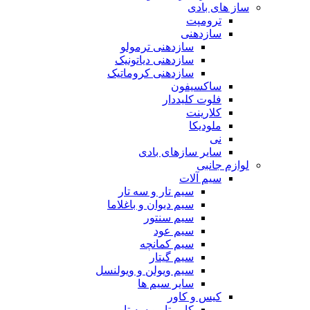
ساز های بادی
ترومپت
سازدهنی
سازدهنی ترمولو
سازدهنی دیاتونیک
سازدهنی کروماتیک
ساکسیفون
فلوت کلیددار
کلارینت
ملودیکا
نی
سایر سازهای بادی
لوازم جانبی
سیم آلات
سیم تار و سه تار
سیم دیوان و باغلاما
سیم سنتور
سیم عود
سیم کمانچه
سیم گیتار
سیم ویولن و ویولنسل
سایر سیم ها
کیس و کاور
کاور تار و سه تار