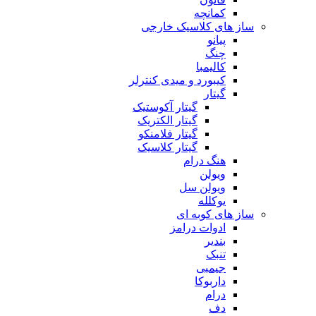
کمانچه
ساز های کلاسیک خارجی
پیانو
چنگ
کالیمبا
کیبورد و میدی کنترلر
گیتار
گیتار آکوستیک
گیتار الکتریک
گیتار فلامنکو
گیتار کلاسیک
هنگ درام
ویولن
ویولن سل
یوکلله
ساز های کوبه ای
ادوات درامز
بندیر
تنبک
جیمبی
داربوکا
درام
دف