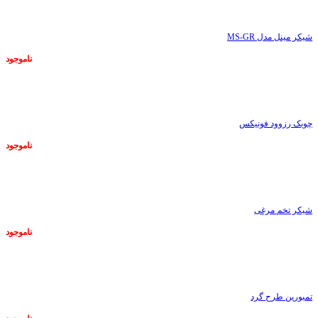
شیکر مینل مدل MS-GR
ناموجود
ناموجود
چوبک رزوود فونیکس
ناموجود
ناموجود
شیکر تخم مرغی
ناموجود
ناموجود
تمبورین طرح گرد