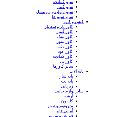
سیم کمانچه
سیم گیتار
سیم ویولن و ویولنسل
سایر سیم ها
کیس و کاور
کاور تار و سه تار
کاور گیتار
کاور تنبک
کاور تنبور
کاور دف
کاور عود
کاور کمانچه
کاور نی
سایر کاورها
پایه آلات
پایه ساز
پایه نت
زیرپایی
سایر لوازم جانبی
آرشه
کلیفون
مترونوم و تیونر
آمپلی فایر
قمیش و سرساز