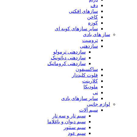
دف
سازهای افکتی
کاخن
کوزه
سایر سازهای کوبه ای
ساز های بادی
ترومپت
سازدهنی
سازدهنی ترمولو
سازدهنی دیاتونیک
سازدهنی کروماتیک
ساکسیفون
فلوت کلیددار
کلارینت
ملودیکا
نی
سایر سازهای بادی
لوازم جانبی
سیم آلات
سیم تار و سه تار
سیم دیوان و باغلاما
سیم سنتور
سیم عود