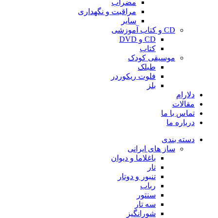
مضراب
مراقبت و نگهداری
سایر
CD و کتاب آموزشی
CD و DVD
کتاب
موسیقی کودک
طبلک
فلوت ریکوردر
بلز
دلارام
مقالات
تماس با ما
درباره ما
دسته بندی
ساز های ایرانی
باغلاما و دیوان
تار
تنبور و دوتار
رباب
سنتور
سه تار
شورانگیز