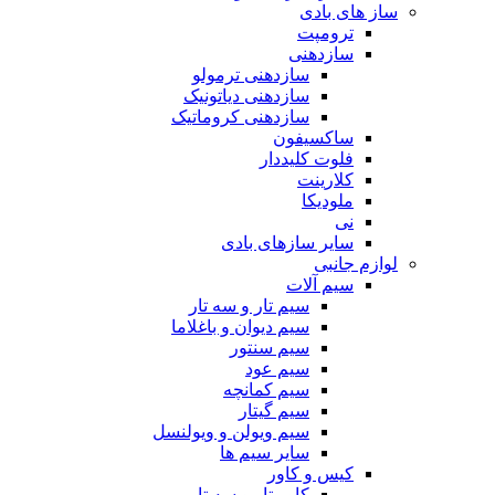
ساز های بادی
ترومپت
سازدهنی
سازدهنی ترمولو
سازدهنی دیاتونیک
سازدهنی کروماتیک
ساکسیفون
فلوت کلیددار
کلارینت
ملودیکا
نی
سایر سازهای بادی
لوازم جانبی
سیم آلات
سیم تار و سه تار
سیم دیوان و باغلاما
سیم سنتور
سیم عود
سیم کمانچه
سیم گیتار
سیم ویولن و ویولنسل
سایر سیم ها
کیس و کاور
کاور تار و سه تار