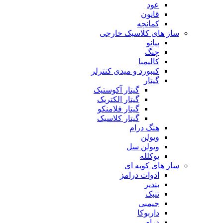
عود
قانون
کمانچه
ساز های کلاسیک خارجی
پیانو
چنگ
کالیمبا
کیبورد و میدی کنترلر
گیتار
گیتار آکوستیک
گیتار الکتریک
گیتار فلامنکو
گیتار کلاسیک
هنگ درام
ویولن
ویولن سل
یوکلله
ساز های کوبه ای
ادوات درامز
بندیر
تنبک
جیمبی
داربوکا
درام