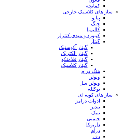
کمانچه
ساز های کلاسیک خارجی
پیانو
چنگ
کالیمبا
کیبورد و میدی کنترلر
گیتار
گیتار آکوستیک
گیتار الکتریک
گیتار فلامنکو
گیتار کلاسیک
هنگ درام
ویولن
ویولن سل
یوکلله
ساز های کوبه ای
ادوات درامز
بندیر
تنبک
جیمبی
داربوکا
درام
دف