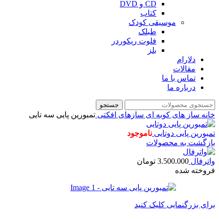
CD و DVD
کتاب
موسیقی کودک
طبلک
فلوت ریکوردر
بلز
دلارام
مقالات
تماس با ما
درباره ما
جستجو
خانه
ساز های کوبه ای
سازهای افکتی
تمبورین پایی سه تایی
تمبورین پایی دوتایی
ناموجود
بازگشت به محصولات
واترفال
3.500.000
تومان
فروخته شده
برای بزرگنمایی کلیک کنید