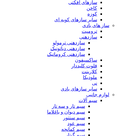
سازهای افکتی
کاخن
کوزه
سایر سازهای کوبه ای
ساز های بادی
ترومپت
سازدهنی
سازدهنی ترمولو
سازدهنی دیاتونیک
سازدهنی کروماتیک
ساکسیفون
فلوت کلیددار
کلارینت
ملودیکا
نی
سایر سازهای بادی
لوازم جانبی
سیم آلات
سیم تار و سه تار
سیم دیوان و باغلاما
سیم سنتور
سیم عود
سیم کمانچه
سیم گیتار