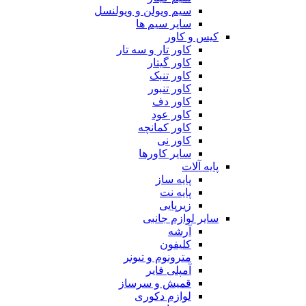
سیم ویولن و ویولنسل
سایر سیم ها
کیس و کاور
کاور تار و سه تار
کاور گیتار
کاور تنبک
کاور تنبور
کاور دف
کاور عود
کاور کمانچه
کاور نی
سایر کاورها
پایه آلات
پایه ساز
پایه نت
زیرپایی
سایر لوازم جانبی
آرشه
کلیفون
مترونوم و تیونر
آمپلی فایر
قمیش و سرساز
لوازم دکوری