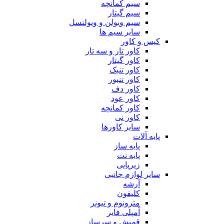
سیم کمانچه
سیم گیتار
سیم ویولن و ویولنسل
سایر سیم ها
کیس و کاور
کاور تار و سه تار
کاور گیتار
کاور تنبک
کاور تنبور
کاور دف
کاور عود
کاور کمانچه
کاور نی
سایر کاورها
پایه آلات
پایه ساز
پایه نت
زیرپایی
سایر لوازم جانبی
آرشه
کلیفون
مترونوم و تیونر
آمپلی فایر
قمیش و سرساز