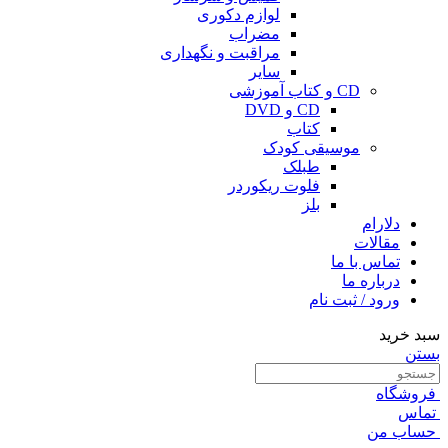
لوازم دکوری
مضراب
مراقبت و نگهداری
سایر
CD و کتاب آموزشی
CD و DVD
کتاب
موسیقی کودک
طبلک
فلوت ریکوردر
بلز
دلارام
مقالات
تماس با ما
درباره ما
ورود / ثبت نام
سبد خرید
بستن
فروشگاه
تماس
حساب من