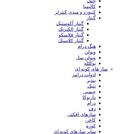
چنگ
کالیمبا
کیبورد و میدی کنترلر
گیتار
گیتار آکوستیک
گیتار الکتریک
گیتار فلامنکو
گیتار کلاسیک
هنگ درام
ویولن
ویولن سل
یوکلله
ساز های کوبه ای
ادوات درامز
بندیر
تنبک
جیمبی
داربوکا
درام
دف
سازهای افکتی
کاخن
کوزه
سایر سازهای کوبه ای