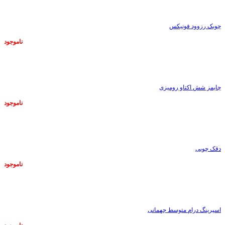
چوبک رزوود فونیکس
ناموجود
ناموجود
چایمز شش اکتاو رومیزی
ناموجود
ناموجود
دقک چوبی
ناموجود
ناموجود
اسپرینگ درام متوسط جهمانی