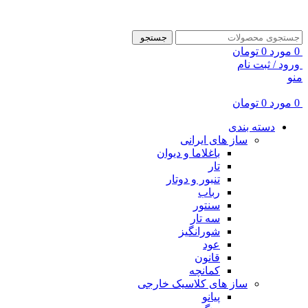
ADD ANYTHING HERE OR JUST REMOVE IT…
جستجو
0
مورد
0
تومان
ورود / ثبت نام
منو
0
مورد
0
تومان
دسته بندی
ساز های ایرانی
باغلاما و دیوان
تار
تنبور و دوتار
رباب
سنتور
سه تار
شورانگیز
عود
قانون
کمانچه
ساز های کلاسیک خارجی
پیانو