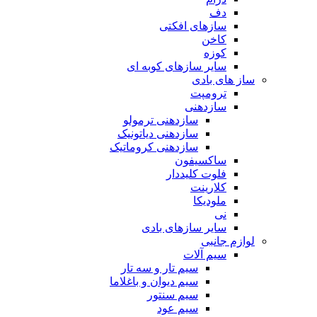
دف
سازهای افکتی
کاخن
کوزه
سایر سازهای کوبه ای
ساز های بادی
ترومپت
سازدهنی
سازدهنی ترمولو
سازدهنی دیاتونیک
سازدهنی کروماتیک
ساکسیفون
فلوت کلیددار
کلارینت
ملودیکا
نی
سایر سازهای بادی
لوازم جانبی
سیم آلات
سیم تار و سه تار
سیم دیوان و باغلاما
سیم سنتور
سیم عود