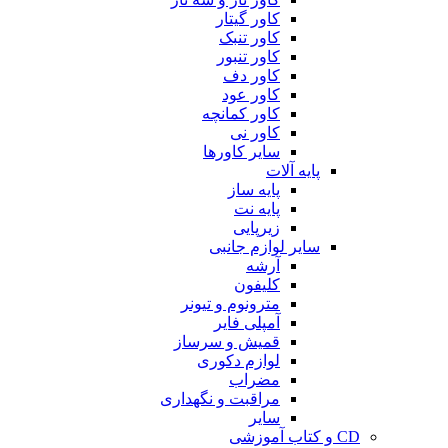
کاور گیتار
کاور تنبک
کاور تنبور
کاور دف
کاور عود
کاور کمانچه
کاور نی
سایر کاورها
پایه آلات
پایه ساز
پایه نت
زیرپایی
سایر لوازم جانبی
آرشه
کلیفون
مترونوم و تیونر
آمپلی فایر
قمیش و سرساز
لوازم دکوری
مضراب
مراقبت و نگهداری
سایر
CD و کتاب آموزشی