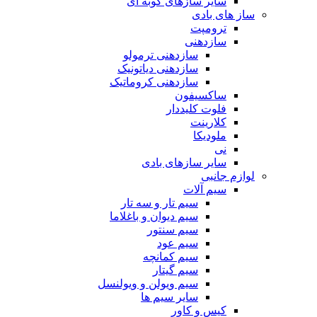
سایر سازهای کوبه ای
ساز های بادی
ترومپت
سازدهنی
سازدهنی ترمولو
سازدهنی دیاتونیک
سازدهنی کروماتیک
ساکسیفون
فلوت کلیددار
کلارینت
ملودیکا
نی
سایر سازهای بادی
لوازم جانبی
سیم آلات
سیم تار و سه تار
سیم دیوان و باغلاما
سیم سنتور
سیم عود
سیم کمانچه
سیم گیتار
سیم ویولن و ویولنسل
سایر سیم ها
کیس و کاور