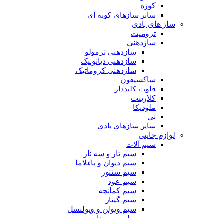
کوزه
سایر سازهای کوبه ای
ساز های بادی
ترومپت
سازدهنی
سازدهنی ترمولو
سازدهنی دیاتونیک
سازدهنی کروماتیک
ساکسیفون
فلوت کلیددار
کلارینت
ملودیکا
نی
سایر سازهای بادی
لوازم جانبی
سیم آلات
سیم تار و سه تار
سیم دیوان و باغلاما
سیم سنتور
سیم عود
سیم کمانچه
سیم گیتار
سیم ویولن و ویولنسل