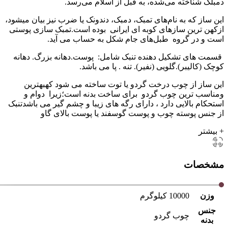
دمبلک شناخته می‌شده، به قبل از اسلام می‌رسد.
این ساز که به نام‌های تمبک، دمبک، دندونک یا ضرب نیز بیان میشود،
ازکهن ترین سازهای کوبه ای ایرانی بوده است.تمبک سازی پوستی
است و در گروه طبل‌های جام شکل به حساب می آید.
قسمت های تشکیل دهنده تنبک شامل: پوست.دهانه بزرگ. دهانه
کوچک (کالیبر).گلویی (نفیر). تنه . پا می باشد.
این ساز از چوب درخت گردو یا توت ساخته می شود کهبهترین
ومناسب ترین چوب گردو برای ساخت بدنه است؛زیرا دوام و
استحکام بالایی دارد ، دارای رگه های زیبا و چشم گیر می باشدتنبک
از جنس پوسته چوب و پوست گوسفند یا پوست بالای گاو
+ بیشتر
مشخصات
وزن
10000 کیلوگرم
جنس
چوب گردو
بدنه