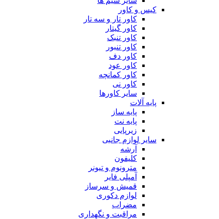
سایر سیم ها
کیس و کاور
کاور تار و سه تار
کاور گیتار
کاور تنبک
کاور تنبور
کاور دف
کاور عود
کاور کمانچه
کاور نی
سایر کاورها
پایه آلات
پایه ساز
پایه نت
زیرپایی
سایر لوازم جانبی
آرشه
کلیفون
مترونوم و تیونر
آمپلی فایر
قمیش و سرساز
لوازم دکوری
مضراب
مراقبت و نگهداری