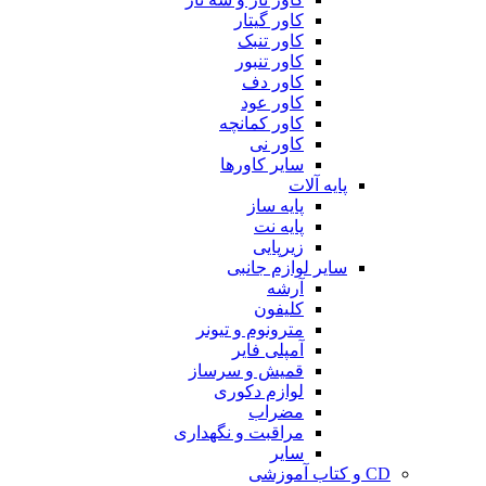
کاور گیتار
کاور تنبک
کاور تنبور
کاور دف
کاور عود
کاور کمانچه
کاور نی
سایر کاورها
پایه آلات
پایه ساز
پایه نت
زیرپایی
سایر لوازم جانبی
آرشه
کلیفون
مترونوم و تیونر
آمپلی فایر
قمیش و سرساز
لوازم دکوری
مضراب
مراقبت و نگهداری
سایر
CD و کتاب آموزشی