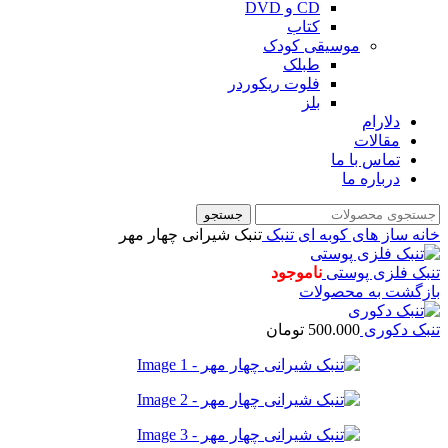
CD و DVD
کتاب
موسیقی کودک
طبلک
فلوت ریکوردر
بلز
دلارام
مقالات
تماس با ما
درباره ما
جستجو
خانه
ساز های کوبه ای
تنبک
تنبک شیرانی چهار مهر
تنبک فلزی پوستی
ناموجود
بازگشت به محصولات
تنبک دکوری
500.000
تومان