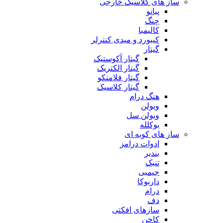
ساز های کلاسیک خارجی
پیانو
چنگ
کالیمبا
کیبورد و میدی کنترلر
گیتار
گیتار آکوستیک
گیتار الکتریک
گیتار فلامنکو
گیتار کلاسیک
هنگ درام
ویولن
ویولن سل
یوکلله
ساز های کوبه ای
ادوات درامز
بندیر
تنبک
جیمبی
داربوکا
درام
دف
سازهای افکتی
کاخن