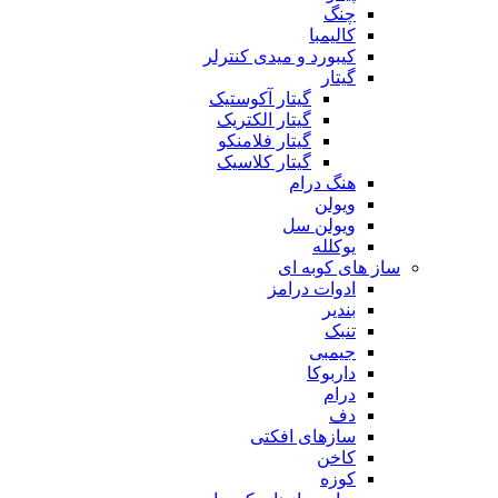
چنگ
کالیمبا
کیبورد و میدی کنترلر
گیتار
گیتار آکوستیک
گیتار الکتریک
گیتار فلامنکو
گیتار کلاسیک
هنگ درام
ویولن
ویولن سل
یوکلله
ساز های کوبه ای
ادوات درامز
بندیر
تنبک
جیمبی
داربوکا
درام
دف
سازهای افکتی
کاخن
کوزه