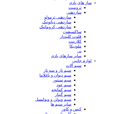
ساز های بادی
ترومپت
سازدهنی
سازدهنی ترمولو
سازدهنی دیاتونیک
سازدهنی کروماتیک
ساکسیفون
فلوت کلیددار
کلارینت
ملودیکا
نی
سایر سازهای بادی
لوازم جانبی
سیم آلات
سیم تار و سه تار
سیم دیوان و باغلاما
سیم سنتور
سیم عود
سیم کمانچه
سیم گیتار
سیم ویولن و ویولنسل
سایر سیم ها
کیس و کاور
کاور تار و سه تار