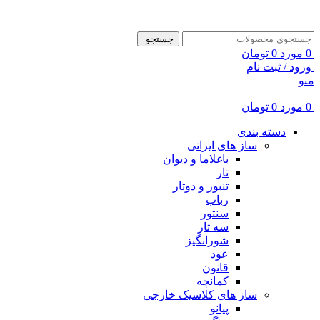
ADD ANYTHING HERE OR JUST REMOVE IT…
جستجو
0
مورد
0
تومان
ورود / ثبت نام
منو
0
مورد
0
تومان
دسته بندی
ساز های ایرانی
باغلاما و دیوان
تار
تنبور و دوتار
رباب
سنتور
سه تار
شورانگیز
عود
قانون
کمانچه
ساز های کلاسیک خارجی
پیانو