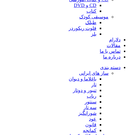
CD و DVD
کتاب
موسیقی کودک
طبلک
فلوت ریکوردر
بلز
دلارام
مقالات
تماس با ما
درباره ما
دسته بندی
ساز های ایرانی
باغلاما و دیوان
تار
تنبور و دوتار
رباب
سنتور
سه تار
شورانگیز
عود
قانون
کمانچه