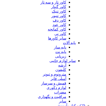
کاور تار و سه تار
کاور گیتار
کاور تنبک
کاور تنبور
کاور دف
کاور عود
کاور کمانچه
کاور نی
سایر کاورها
پایه آلات
پایه ساز
پایه نت
زیرپایی
سایر لوازم جانبی
آرشه
کلیفون
مترونوم و تیونر
آمپلی فایر
قمیش و سرساز
لوازم دکوری
مضراب
مراقبت و نگهداری
سایر
CD و کتاب آموزشی