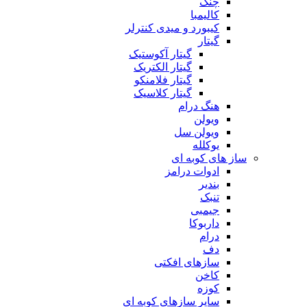
چنگ
کالیمبا
کیبورد و میدی کنترلر
گیتار
گیتار آکوستیک
گیتار الکتریک
گیتار فلامنکو
گیتار کلاسیک
هنگ درام
ویولن
ویولن سل
یوکلله
ساز های کوبه ای
ادوات درامز
بندیر
تنبک
جیمبی
داربوکا
درام
دف
سازهای افکتی
کاخن
کوزه
سایر سازهای کوبه ای