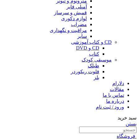
مترونوم و تیونر
آمپلی فایر
قمیش و سرساز
لوازم دکوری
مضراب
مراقبت و نگهداری
سایر
CD و کتاب آموزشی
CD و DVD
کتاب
موسیقی کودک
طبلک
فلوت ریکوردر
بلز
دلارام
مقالات
تماس با ما
درباره ما
ورود / ثبت نام
سبد خرید
بستن
فروشگاه