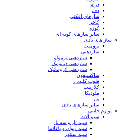
درام
دف
سازهای افکتی
کاخن
کوزه
سایر سازهای کوبه ای
ساز های بادی
ترومپت
سازدهنی
سازدهنی ترمولو
سازدهنی دیاتونیک
سازدهنی کروماتیک
ساکسیفون
فلوت کلیددار
کلارینت
ملودیکا
نی
سایر سازهای بادی
لوازم جانبی
سیم آلات
سیم تار و سه تار
سیم دیوان و باغلاما
سیم سنتور