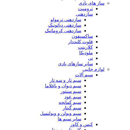
ساز های بادی
ترومپت
سازدهنی
سازدهنی ترمولو
سازدهنی دیاتونیک
سازدهنی کروماتیک
ساکسیفون
فلوت کلیددار
کلارینت
ملودیکا
نی
سایر سازهای بادی
لوازم جانبی
سیم آلات
سیم تار و سه تار
سیم دیوان و باغلاما
سیم سنتور
سیم عود
سیم کمانچه
سیم گیتار
سیم ویولن و ویولنسل
سایر سیم ها
کیس و کاور
کاور تار و سه تار