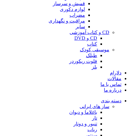
قمیش و سرساز
لوازم دکوری
مضراب
مراقبت و نگهداری
سایر
CD و کتاب آموزشی
CD و DVD
کتاب
موسیقی کودک
طبلک
فلوت ریکوردر
بلز
دلارام
مقالات
تماس با ما
درباره ما
دسته بندی
ساز های ایرانی
باغلاما و دیوان
تار
تنبور و دوتار
رباب
سنتور