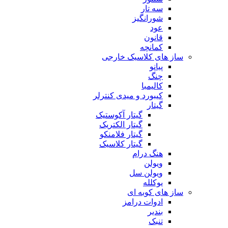
سه تار
شورانگیز
عود
قانون
کمانچه
ساز های کلاسیک خارجی
پیانو
چنگ
کالیمبا
کیبورد و میدی کنترلر
گیتار
گیتار آکوستیک
گیتار الکتریک
گیتار فلامنکو
گیتار کلاسیک
هنگ درام
ویولن
ویولن سل
یوکلله
ساز های کوبه ای
ادوات درامز
بندیر
تنبک