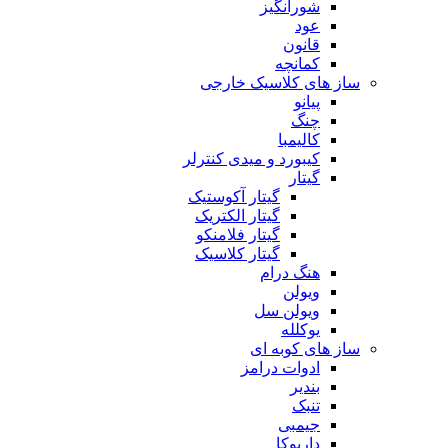
شورانگیز
عود
قانون
کمانچه
ساز های کلاسیک خارجی
پیانو
چنگ
کالیمبا
کیبورد و میدی کنترلر
گیتار
گیتار آکوستیک
گیتار الکتریک
گیتار فلامنکو
گیتار کلاسیک
هنگ درام
ویولن
ویولن سل
یوکلله
ساز های کوبه ای
ادوات درامز
بندیر
تنبک
جیمبی
داربوکا