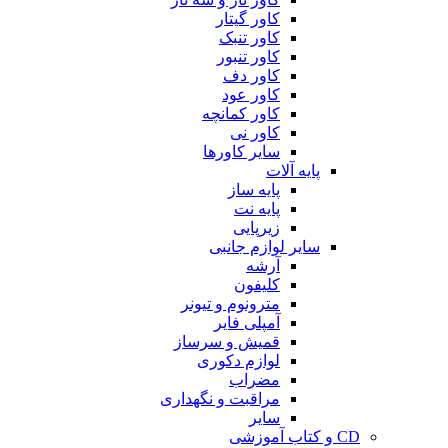
کاور گیتار
کاور تنبک
کاور تنبور
کاور دف
کاور عود
کاور کمانچه
کاور نی
سایر کاورها
پایه آلات
پایه ساز
پایه نت
زیرپایی
سایر لوازم جانبی
آرشه
کلیفون
مترونوم و تیونر
آمپلی فایر
قمیش و سرساز
لوازم دکوری
مضراب
مراقبت و نگهداری
سایر
CD و کتاب آموزشی