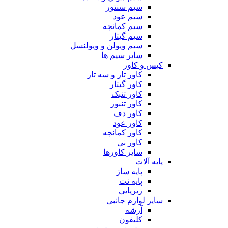
سیم سنتور
سیم عود
سیم کمانچه
سیم گیتار
سیم ویولن و ویولنسل
سایر سیم ها
کیس و کاور
کاور تار و سه تار
کاور گیتار
کاور تنبک
کاور تنبور
کاور دف
کاور عود
کاور کمانچه
کاور نی
سایر کاورها
پایه آلات
پایه ساز
پایه نت
زیرپایی
سایر لوازم جانبی
آرشه
کلیفون