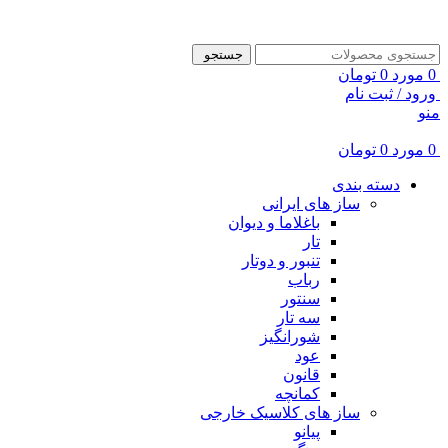
ADD ANYTHING HERE OR JUST REMOVE IT…
جستجو
0
مورد
0
تومان
ورود / ثبت نام
منو
0
مورد
0
تومان
دسته بندی
ساز های ایرانی
باغلاما و دیوان
تار
تنبور و دوتار
رباب
سنتور
سه تار
شورانگیز
عود
قانون
کمانچه
ساز های کلاسیک خارجی
پیانو