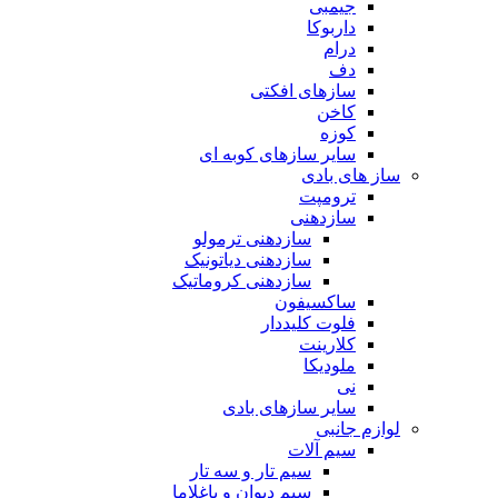
جیمبی
داربوکا
درام
دف
سازهای افکتی
کاخن
کوزه
سایر سازهای کوبه ای
ساز های بادی
ترومپت
سازدهنی
سازدهنی ترمولو
سازدهنی دیاتونیک
سازدهنی کروماتیک
ساکسیفون
فلوت کلیددار
کلارینت
ملودیکا
نی
سایر سازهای بادی
لوازم جانبی
سیم آلات
سیم تار و سه تار
سیم دیوان و باغلاما