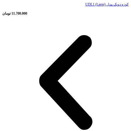
کوزه دویک مدل UDL1 (Large)
11.700.000
تومان