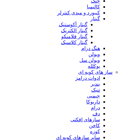
چنگ
کالیمبا
کیبورد و میدی کنترلر
گیتار
گیتار آکوستیک
گیتار الکتریک
گیتار فلامنکو
گیتار کلاسیک
هنگ درام
ویولن
ویولن سل
یوکلله
ساز های کوبه ای
ادوات درامز
بندیر
تنبک
جیمبی
داربوکا
درام
دف
سازهای افکتی
کاخن
کوزه
سایر سازهای کوبه ای