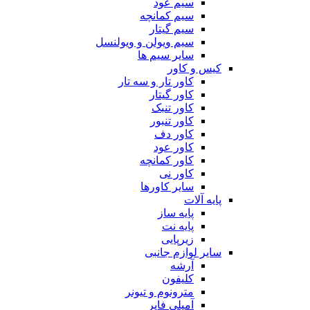
سیم عود
سیم کمانچه
سیم گیتار
سیم ویولن و ویولنسل
سایر سیم ها
کیس و کاور
کاور تار و سه تار
کاور گیتار
کاور تنبک
کاور تنبور
کاور دف
کاور عود
کاور کمانچه
کاور نی
سایر کاورها
پایه آلات
پایه ساز
پایه نت
زیرپایی
سایر لوازم جانبی
آرشه
کلیفون
مترونوم و تیونر
آمپلی فایر