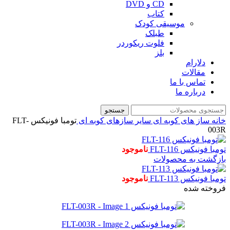
CD و DVD
کتاب
موسیقی کودک
طبلک
فلوت ریکوردر
بلز
دلارام
مقالات
تماس با ما
درباره ما
جستجو
خانه
ساز های کوبه ای
سایر سازهای کوبه ای
تومبا فونیکس FLT-
003R
تومبا فونیکس FLT-116
ناموجود
بازگشت به محصولات
تومبا فونیکس FLT-113
ناموجود
فروخته شده