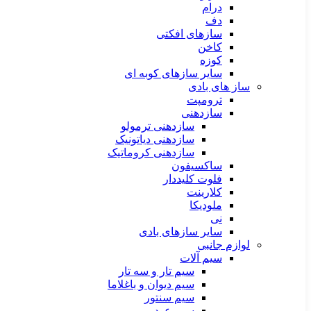
درام
دف
سازهای افکتی
کاخن
کوزه
سایر سازهای کوبه ای
ساز های بادی
ترومپت
سازدهنی
سازدهنی ترمولو
سازدهنی دیاتونیک
سازدهنی کروماتیک
ساکسیفون
فلوت کلیددار
کلارینت
ملودیکا
نی
سایر سازهای بادی
لوازم جانبی
سیم آلات
سیم تار و سه تار
سیم دیوان و باغلاما
سیم سنتور
سیم عود