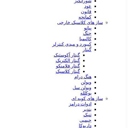
شورانگیز
عود
قانون
کمانچه
ساز های کلاسیک خارجی
پیانو
چنگ
کالیمبا
کیبورد و میدی کنترلر
گیتار
گیتار آکوستیک
گیتار الکتریک
گیتار فلامنکو
گیتار کلاسیک
هنگ درام
ویولن
ویولن سل
یوکلله
ساز های کوبه ای
ادوات درامز
بندیر
تنبک
جیمبی
داربوکا