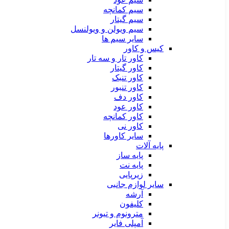
سیم کمانچه
سیم گیتار
سیم ویولن و ویولنسل
سایر سیم ها
کیس و کاور
کاور تار و سه تار
کاور گیتار
کاور تنبک
کاور تنبور
کاور دف
کاور عود
کاور کمانچه
کاور نی
سایر کاورها
پایه آلات
پایه ساز
پایه نت
زیرپایی
سایر لوازم جانبی
آرشه
کلیفون
مترونوم و تیونر
آمپلی فایر