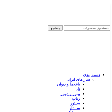
ADD ANYTHING HERE OR JUST REMOVE IT…
جستجو
دسته بندی
ساز های ایرانی
باغلاما و دیوان
تار
تنبور و دوتار
رباب
سنتور
سه تار