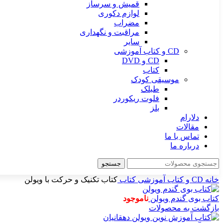
قمیش و سرساز
لوازم دکوری
مضراب
مراقبت و نگهداری
سایر
CD و کتاب آموزشی
CD و DVD
کتاب
موسیقی کودک
طبلک
فلوت ریکوردر
بلز
دلارام
مقالات
تماس با ما
درباره ما
جستجو
خانه
CD و کتاب آموزشی
کتاب
کتاب تکنیک و حرکت با ویولن
کتاب بوی گندم ویولن
ناموجود
بازگشت به محصولات