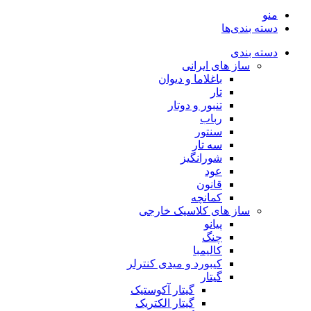
منو
دسته بندی‌ها
دسته بندی
ساز های ایرانی
باغلاما و دیوان
تار
تنبور و دوتار
رباب
سنتور
سه تار
شورانگیز
عود
قانون
کمانچه
ساز های کلاسیک خارجی
پیانو
چنگ
کالیمبا
کیبورد و میدی کنترلر
گیتار
گیتار آکوستیک
گیتار الکتریک