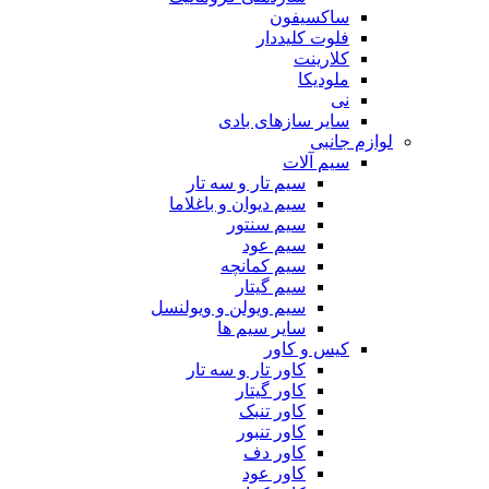
ساکسیفون
فلوت کلیددار
کلارینت
ملودیکا
نی
سایر سازهای بادی
لوازم جانبی
سیم آلات
سیم تار و سه تار
سیم دیوان و باغلاما
سیم سنتور
سیم عود
سیم کمانچه
سیم گیتار
سیم ویولن و ویولنسل
سایر سیم ها
کیس و کاور
کاور تار و سه تار
کاور گیتار
کاور تنبک
کاور تنبور
کاور دف
کاور عود