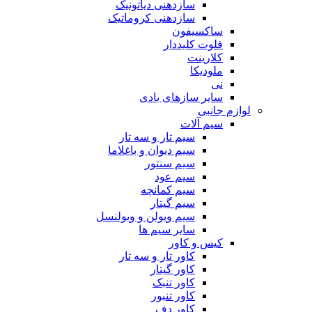
سازدهنی دیاتونیک
سازدهنی کروماتیک
ساکسیفون
فلوت کلیددار
کلارینت
ملودیکا
نی
سایر سازهای بادی
لوازم جانبی
سیم آلات
سیم تار و سه تار
سیم دیوان و باغلاما
سیم سنتور
سیم عود
سیم کمانچه
سیم گیتار
سیم ویولن و ویولنسل
سایر سیم ها
کیس و کاور
کاور تار و سه تار
کاور گیتار
کاور تنبک
کاور تنبور
کاور دف