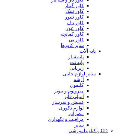
کاور گیتار
کاور تنبک
کاور تنبور
کاور دف
کاور عود
کاور کمانچه
کاور نی
سایر کاورها
پایه آلات
پایه ساز
پایه نت
زیرپایی
سایر لوازم جانبی
آرشه
کلیفون
مترونوم و تیونر
آمپلی فایر
قمیش و سرساز
لوازم دکوری
مضراب
مراقبت و نگهداری
سایر
CD و کتاب آموزشی