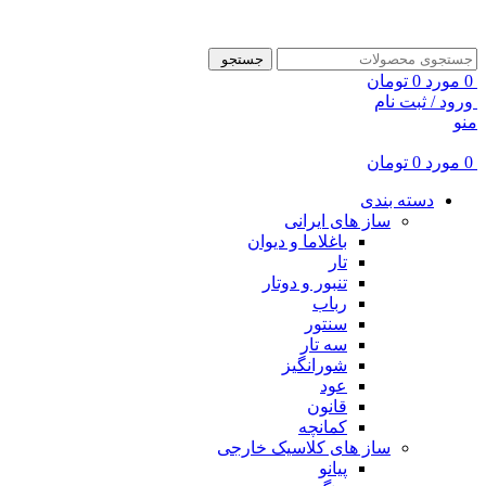
ADD ANYTHING HERE OR JUST REMOVE IT…
جستجو
0
مورد
0
تومان
ورود / ثبت نام
منو
0
مورد
0
تومان
دسته بندی
ساز های ایرانی
باغلاما و دیوان
تار
تنبور و دوتار
رباب
سنتور
سه تار
شورانگیز
عود
قانون
کمانچه
ساز های کلاسیک خارجی
پیانو