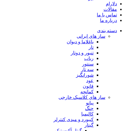
دلارام
مقالات
تماس با ما
درباره ما
دسته بندی
ساز های ایرانی
باغلاما و دیوان
تار
تنبور و دوتار
رباب
سنتور
سه تار
شورانگیز
عود
قانون
کمانچه
ساز های کلاسیک خارجی
پیانو
چنگ
کالیمبا
کیبورد و میدی کنترلر
گیتار
گیتار آکوستیک