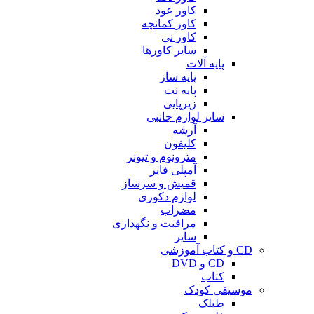
کاور عود
کاور کمانچه
کاور نی
سایر کاورها
پایه آلات
پایه ساز
پایه نت
زیرپایی
سایر لوازم جانبی
آرشه
کلیفون
مترونوم و تیونر
آمپلی فایر
قمیش و سرساز
لوازم دکوری
مضراب
مراقبت و نگهداری
سایر
CD و کتاب آموزشی
CD و DVD
کتاب
موسیقی کودک
طبلک