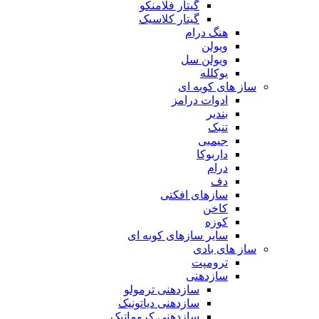
گیتار فلامنکو
گیتار کلاسیک
هنگ درام
ویولن
ویولن سل
یوکلله
ساز های کوبه ای
ادوات درامز
بندیر
تنبک
جیمبی
داربوکا
درام
دف
سازهای افکتی
کاخن
کوزه
سایر سازهای کوبه ای
ساز های بادی
ترومپت
سازدهنی
سازدهنی ترمولو
سازدهنی دیاتونیک
سازدهنی کروماتیک