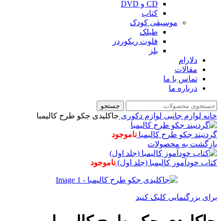
CD و DVD
کتاب
موسیقی کودک
طبلک
فلوت ریکوردر
بلز
دلارام
مقالات
تماس با ما
درباره ما
جستجو
خانه
لوازم جانبی
لوازم دکوری
جاکلیدی جکو طرح کالیمبا
گردنبند جکو طرح کالیمبا
ناموجود
بازگشت به محصولات
کتاب خودآموز کالیمبا (جلد اول)
ناموجود
برای بزرگنمایی کلیک کنید