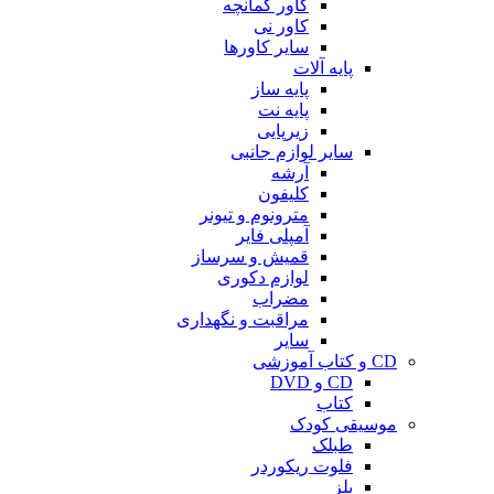
کاور کمانچه
کاور نی
سایر کاورها
پایه آلات
پایه ساز
پایه نت
زیرپایی
سایر لوازم جانبی
آرشه
کلیفون
مترونوم و تیونر
آمپلی فایر
قمیش و سرساز
لوازم دکوری
مضراب
مراقبت و نگهداری
سایر
CD و کتاب آموزشی
CD و DVD
کتاب
موسیقی کودک
طبلک
فلوت ریکوردر
بلز