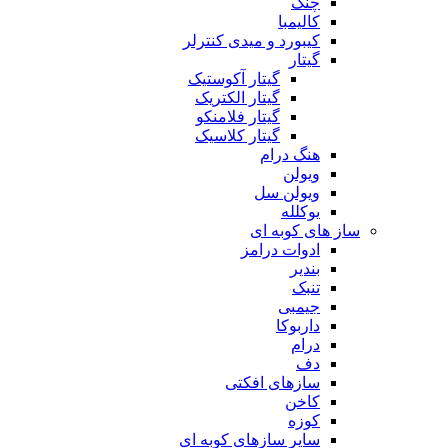
چنگ
کالیمبا
کیبورد و میدی کنترلر
گیتار
گیتار آکوستیک
گیتار الکتریک
گیتار فلامنکو
گیتار کلاسیک
هنگ درام
ویولن
ویولن سل
یوکلله
ساز های کوبه ای
ادوات درامز
بندیر
تنبک
جیمبی
داربوکا
درام
دف
سازهای افکتی
کاخن
کوزه
سایر سازهای کوبه ای