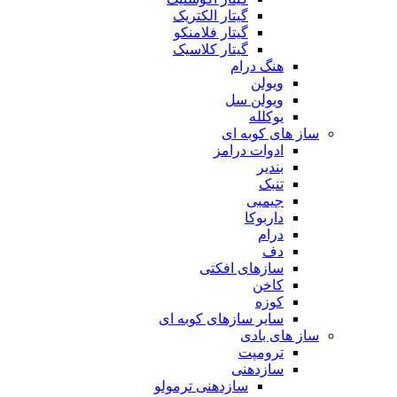
گیتار الکتریک
گیتار فلامنکو
گیتار کلاسیک
هنگ درام
ویولن
ویولن سل
یوکلله
ساز های کوبه ای
ادوات درامز
بندیر
تنبک
جیمبی
داربوکا
درام
دف
سازهای افکتی
کاخن
کوزه
سایر سازهای کوبه ای
ساز های بادی
ترومپت
سازدهنی
سازدهنی ترمولو