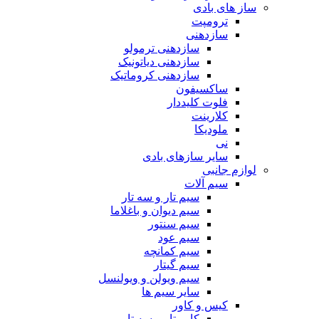
ساز های بادی
ترومپت
سازدهنی
سازدهنی ترمولو
سازدهنی دیاتونیک
سازدهنی کروماتیک
ساکسیفون
فلوت کلیددار
کلارینت
ملودیکا
نی
سایر سازهای بادی
لوازم جانبی
سیم آلات
سیم تار و سه تار
سیم دیوان و باغلاما
سیم سنتور
سیم عود
سیم کمانچه
سیم گیتار
سیم ویولن و ویولنسل
سایر سیم ها
کیس و کاور
کاور تار و سه تار