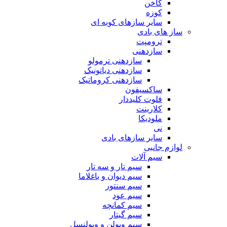
کاخن
کوزه
سایر سازهای کوبه ای
ساز های بادی
ترومپت
سازدهنی
سازدهنی ترمولو
سازدهنی دیاتونیک
سازدهنی کروماتیک
ساکسیفون
فلوت کلیددار
کلارینت
ملودیکا
نی
سایر سازهای بادی
لوازم جانبی
سیم آلات
سیم تار و سه تار
سیم دیوان و باغلاما
سیم سنتور
سیم عود
سیم کمانچه
سیم گیتار
سیم ویولن و ویولنسل