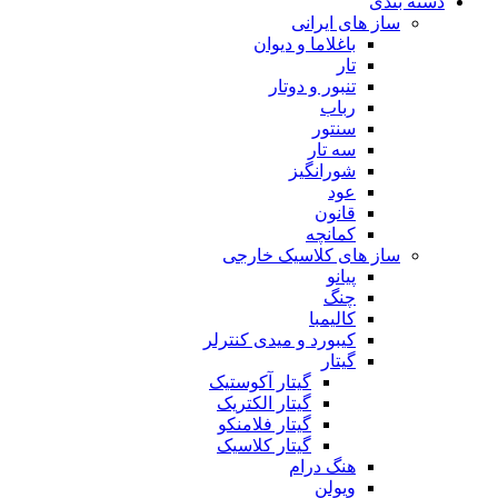
دسته بندی
ساز های ایرانی
باغلاما و دیوان
تار
تنبور و دوتار
رباب
سنتور
سه تار
شورانگیز
عود
قانون
کمانچه
ساز های کلاسیک خارجی
پیانو
چنگ
کالیمبا
کیبورد و میدی کنترلر
گیتار
گیتار آکوستیک
گیتار الکتریک
گیتار فلامنکو
گیتار کلاسیک
هنگ درام
ویولن