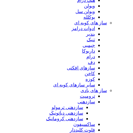
هنگ درام
ویولن
ویولن سل
یوکلله
ساز های کوبه ای
ادوات درامز
بندیر
تنبک
جیمبی
داربوکا
درام
دف
سازهای افکتی
کاخن
کوزه
سایر سازهای کوبه ای
ساز های بادی
ترومپت
سازدهنی
سازدهنی ترمولو
سازدهنی دیاتونیک
سازدهنی کروماتیک
ساکسیفون
فلوت کلیددار