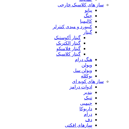
ساز های کلاسیک خارجی
پیانو
چنگ
کالیمبا
کیبورد و میدی کنترلر
گیتار
گیتار آکوستیک
گیتار الکتریک
گیتار فلامنکو
گیتار کلاسیک
هنگ درام
ویولن
ویولن سل
یوکلله
ساز های کوبه ای
ادوات درامز
بندیر
تنبک
جیمبی
داربوکا
درام
دف
سازهای افکتی