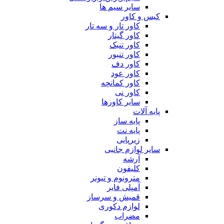
سایر سیم ها
کیس و کاور
کاور تار و سه تار
کاور گیتار
کاور تنبک
کاور تنبور
کاور دف
کاور عود
کاور کمانچه
کاور نی
سایر کاورها
پایه آلات
پایه ساز
پایه نت
زیرپایی
سایر لوازم جانبی
آرشه
کلیفون
مترونوم و تیونر
آمپلی فایر
قمیش و سرساز
لوازم دکوری
مضراب