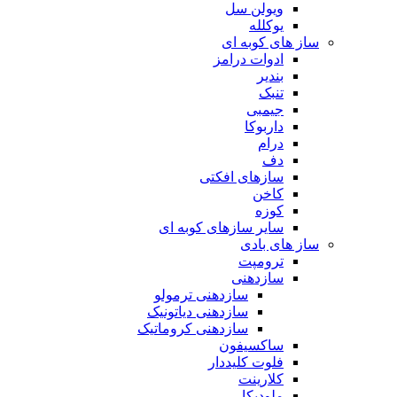
ویولن سل
یوکلله
ساز های کوبه ای
ادوات درامز
بندیر
تنبک
جیمبی
داربوکا
درام
دف
سازهای افکتی
کاخن
کوزه
سایر سازهای کوبه ای
ساز های بادی
ترومپت
سازدهنی
سازدهنی ترمولو
سازدهنی دیاتونیک
سازدهنی کروماتیک
ساکسیفون
فلوت کلیددار
کلارینت
ملودیکا