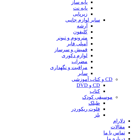
پایه ساز
پایه نت
زیرپایی
سایر لوازم جانبی
آرشه
کلیفون
مترونوم و تیونر
آمپلی فایر
قمیش و سرساز
لوازم دکوری
مضراب
مراقبت و نگهداری
سایر
CD و کتاب آموزشی
CD و DVD
کتاب
موسیقی کودک
طبلک
فلوت ریکوردر
بلز
دلارام
مقالات
تماس با ما
درباره ما