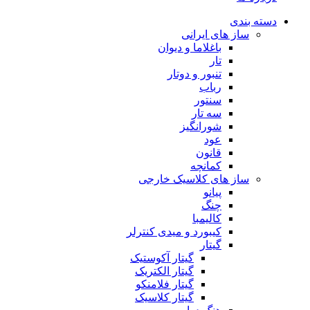
دسته بندی
ساز های ایرانی
باغلاما و دیوان
تار
تنبور و دوتار
رباب
سنتور
سه تار
شورانگیز
عود
قانون
کمانچه
ساز های کلاسیک خارجی
پیانو
چنگ
کالیمبا
کیبورد و میدی کنترلر
گیتار
گیتار آکوستیک
گیتار الکتریک
گیتار فلامنکو
گیتار کلاسیک