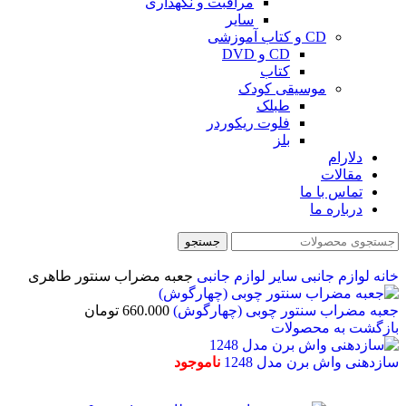
مراقبت و نگهداری
سایر
CD و کتاب آموزشی
CD و DVD
کتاب
موسیقی کودک
طبلک
فلوت ریکوردر
بلز
دلارام
مقالات
تماس با ما
درباره ما
جستجو
خانه
لوازم جانبی
سایر لوازم جانبی
جعبه مضراب سنتور طاهری
جعبه مضراب سنتور چوبی (چهارگوش)
660.000
تومان
بازگشت به محصولات
سازدهنی واش برن مدل 1248
ناموجود