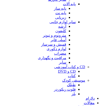
پایه آلات
پایه ساز
پایه نت
زیرپایی
سایر لوازم جانبی
آرشه
کلیفون
مترونوم و تیونر
آمپلی فایر
قمیش و سرساز
لوازم دکوری
مضراب
مراقبت و نگهداری
سایر
CD و کتاب آموزشی
CD و DVD
کتاب
موسیقی کودک
طبلک
فلوت ریکوردر
بلز
دلارام
مقالات