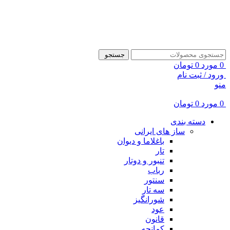
ADD ANYTHING HERE OR JUST REMOVE IT…
جستجو
0
مورد
0
تومان
ورود / ثبت نام
منو
0
مورد
0
تومان
دسته بندی
ساز های ایرانی
باغلاما و دیوان
تار
تنبور و دوتار
رباب
سنتور
سه تار
شورانگیز
عود
قانون
کمانچه