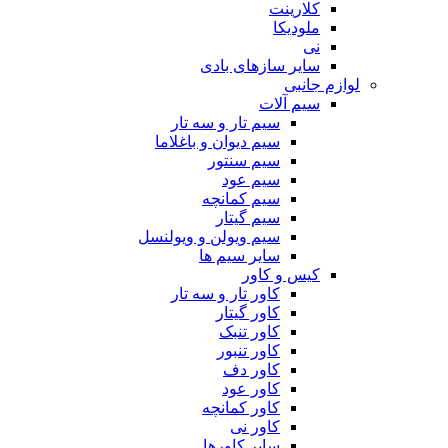
کلارینت
ملودیکا
نی
سایر سازهای بادی
لوازم جانبی
سیم آلات
سیم تار و سه تار
سیم دیوان و باغلاما
سیم سنتور
سیم عود
سیم کمانچه
سیم گیتار
سیم ویولن و ویولنسل
سایر سیم ها
کیس و کاور
کاور تار و سه تار
کاور گیتار
کاور تنبک
کاور تنبور
کاور دف
کاور عود
کاور کمانچه
کاور نی
سایر کاورها