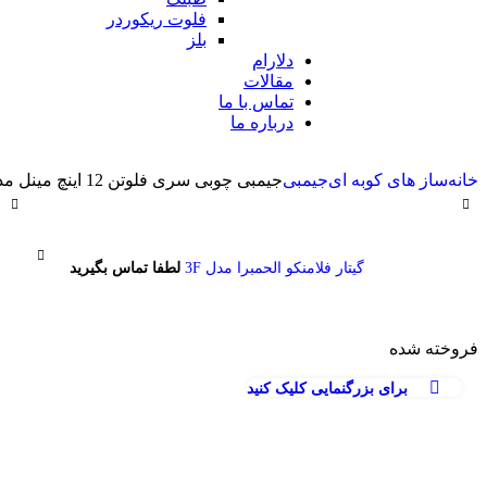
فلوت ریکوردر
بلز
دلارام
مقالات
تماس با ما
درباره ما
خانه
ساز های کوبه ای
جیمبی
جیمبی چوبی سری فلوتن 12 اینچ مینل مدل DJW3GAB-M
گیتار فلامنکو الحمبرا مدل 3F
لطفا تماس بگیرید
فروخته شده
برای بزرگنمایی کلیک کنید