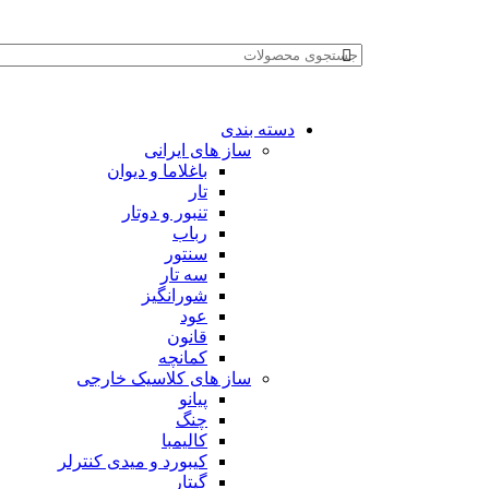
دسته بندی
ساز های ایرانی
باغلاما و دیوان
تار
تنبور و دوتار
رباب
سنتور
سه تار
شورانگیز
عود
قانون
کمانچه
ساز های کلاسیک خارجی
پیانو
چنگ
کالیمبا
کیبورد و میدی کنترلر
گیتار