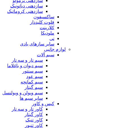
سازدهنی ترمولو
سازدهنی دیاتونیک
سازدهنی کروماتیک
ساکسیفون
فلوت کلیددار
کلارینت
ملودیکا
نی
سایر سازهای بادی
لوازم جانبی
سیم آلات
سیم تار و سه تار
سیم دیوان و باغلاما
سیم سنتور
سیم عود
سیم کمانچه
سیم گیتار
سیم ویولن و ویولنسل
سایر سیم ها
کیس و کاور
کاور تار و سه تار
کاور گیتار
کاور تنبک
کاور تنبور