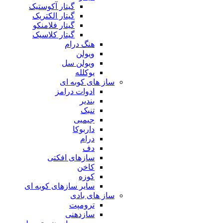
گیتار آکوستیک
گیتار الکتریک
گیتار فلامنکو
گیتار کلاسیک
هنگ درام
ویولن
ویولن سل
یوکلله
ساز های کوبه ای
ادوات درامز
بندیر
تنبک
جیمبی
داربوکا
درام
دف
سازهای افکتی
کاخن
کوزه
سایر سازهای کوبه ای
ساز های بادی
ترومپت
سازدهنی