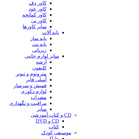
کاور دف
کاور عود
کاور کمانچه
کاور نی
سایر کاورها
پایه آلات
پایه ساز
پایه نت
زیرپایی
سایر لوازم جانبی
آرشه
کلیفون
مترونوم و تیونر
آمپلی فایر
قمیش و سرساز
لوازم دکوری
مضراب
مراقبت و نگهداری
سایر
CD و کتاب آموزشی
CD و DVD
کتاب
موسیقی کودک
طبلک