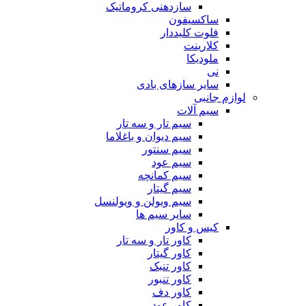
سازدهنی کروماتیک
ساکسیفون
فلوت کلیددار
کلارینت
ملودیکا
نی
سایر سازهای بادی
لوازم جانبی
سیم آلات
سیم تار و سه تار
سیم دیوان و باغلاما
سیم سنتور
سیم عود
سیم کمانچه
سیم گیتار
سیم ویولن و ویولنسل
سایر سیم ها
کیس و کاور
کاور تار و سه تار
کاور گیتار
کاور تنبک
کاور تنبور
کاور دف
کاور عود