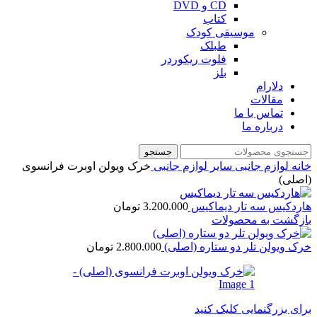
CD و DVD
کتاب
موسیقی کودک
طبلک
فلوت ریکوردر
بلز
دلارام
مقالات
تماس با ما
درباره ما
جستجو
خانه
لوازم جانبی
سایر لوازم جانبی
خرک ویولن اوبرت فرانسوی
(اصلی)
هاردکیس سه تار دیماکیس
3.200.000
تومان
بازگشت به محصولات
خرک ویولن تلر دو ستاره (اصلی)
2.800.000
تومان
برای بزرگنمایی کلیک کنید