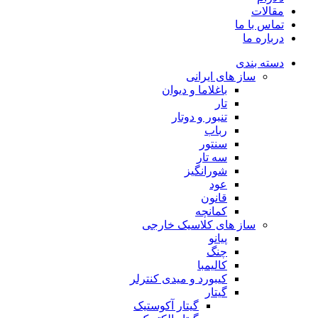
مقالات
تماس با ما
درباره ما
دسته بندی
ساز های ایرانی
باغلاما و دیوان
تار
تنبور و دوتار
رباب
سنتور
سه تار
شورانگیز
عود
قانون
کمانچه
ساز های کلاسیک خارجی
پیانو
چنگ
کالیمبا
کیبورد و میدی کنترلر
گیتار
گیتار آکوستیک