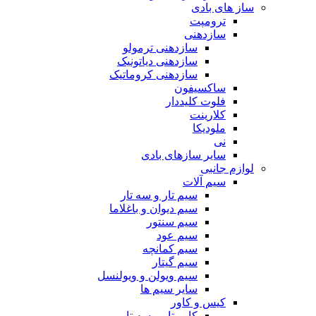
ساز های بادی
ترومپت
سازدهنی
سازدهنی ترمولو
سازدهنی دیاتونیک
سازدهنی کروماتیک
ساکسیفون
فلوت کلیددار
کلارینت
ملودیکا
نی
سایر سازهای بادی
لوازم جانبی
سیم آلات
سیم تار و سه تار
سیم دیوان و باغلاما
سیم سنتور
سیم عود
سیم کمانچه
سیم گیتار
سیم ویولن و ویولنسل
سایر سیم ها
کیس و کاور
کاور تار و سه تار