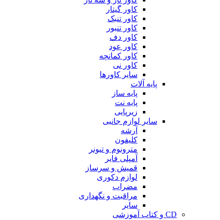
کاور گیتار
کاور تنبک
کاور تنبور
کاور دف
کاور عود
کاور کمانچه
کاور نی
سایر کاورها
پایه آلات
پایه ساز
پایه نت
زیرپایی
سایر لوازم جانبی
آرشه
کلیفون
مترونوم و تیونر
آمپلی فایر
قمیش و سرساز
لوازم دکوری
مضراب
مراقبت و نگهداری
سایر
CD و کتاب آموزشی