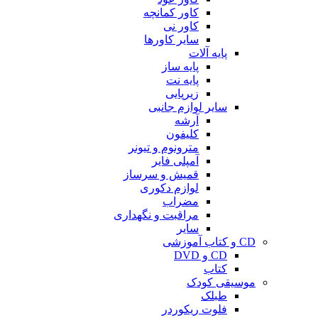
کاور کمانچه
کاور نی
سایر کاورها
پایه آلات
پایه ساز
پایه نت
زیرپایی
سایر لوازم جانبی
آرشه
کلیفون
مترونوم و تیونر
آمپلی فایر
قمیش و سرساز
لوازم دکوری
مضراب
مراقبت و نگهداری
سایر
CD و کتاب آموزشی
CD و DVD
کتاب
موسیقی کودک
طبلک
فلوت ریکوردر