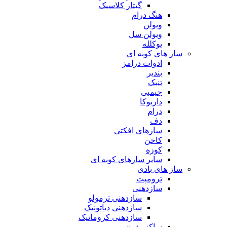
گیتار کلاسیک
هنگ درام
ویولن
ویولن سل
یوکلله
ساز های کوبه ای
ادوات درامز
بندیر
تنبک
جیمبی
داربوکا
درام
دف
سازهای افکتی
کاخن
کوزه
سایر سازهای کوبه ای
ساز های بادی
ترومپت
سازدهنی
سازدهنی ترمولو
سازدهنی دیاتونیک
سازدهنی کروماتیک
ساکسیفون