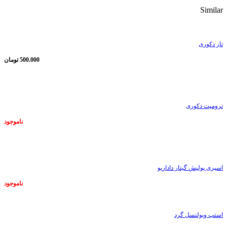
Similar
تار دکوری
500.000
تومان
ناموجود
ترومپت دکوری
ناموجود
ناموجود
اسپری پولیش گیتار داداریو
ناموجود
استپ ویولنسل گرد