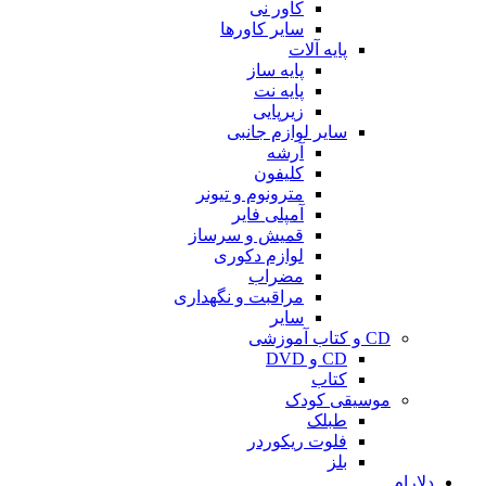
کاور نی
سایر کاورها
پایه آلات
پایه ساز
پایه نت
زیرپایی
سایر لوازم جانبی
آرشه
کلیفون
مترونوم و تیونر
آمپلی فایر
قمیش و سرساز
لوازم دکوری
مضراب
مراقبت و نگهداری
سایر
CD و کتاب آموزشی
CD و DVD
کتاب
موسیقی کودک
طبلک
فلوت ریکوردر
بلز
دلارام