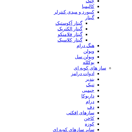
چنگ
کالیمبا
کیبورد و میدی کنترلر
گیتار
گیتار آکوستیک
گیتار الکتریک
گیتار فلامنکو
گیتار کلاسیک
هنگ درام
ویولن
ویولن سل
یوکلله
ساز های کوبه ای
ادوات درامز
بندیر
تنبک
جیمبی
داربوکا
درام
دف
سازهای افکتی
کاخن
کوزه
سایر سازهای کوبه ای