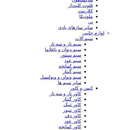
فلوت کلیددار
کلارینت
ملودیکا
نی
سایر سازهای بادی
لوازم جانبی
سیم آلات
سیم تار و سه تار
سیم دیوان و باغلاما
سیم سنتور
سیم عود
سیم کمانچه
سیم گیتار
سیم ویولن و ویولنسل
سایر سیم ها
کیس و کاور
کاور تار و سه تار
کاور گیتار
کاور تنبک
کاور تنبور
کاور دف
کاور عود
کاور کمانچه