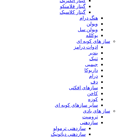
گیتار الکتریک
گیتار فلامنکو
گیتار کلاسیک
هنگ درام
ویولن
ویولن سل
یوکلله
ساز های کوبه ای
ادوات درامز
بندیر
تنبک
جیمبی
داربوکا
درام
دف
سازهای افکتی
کاخن
کوزه
سایر سازهای کوبه ای
ساز های بادی
ترومپت
سازدهنی
سازدهنی ترمولو
سازدهنی دیاتونیک