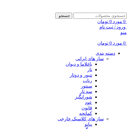
ADD ANYTHING HERE OR JUST REMOVE IT…
جستجو
0
مورد
0
تومان
ورود / ثبت نام
منو
0
مورد
0
تومان
دسته بندی
ساز های ایرانی
باغلاما و دیوان
تار
تنبور و دوتار
رباب
سنتور
سه تار
شورانگیز
عود
قانون
کمانچه
ساز های کلاسیک خارجی
پیانو