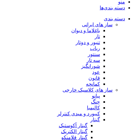
منو
دسته بندی‌ها
دسته بندی
ساز های ایرانی
باغلاما و دیوان
تار
تنبور و دوتار
رباب
سنتور
سه تار
شورانگیز
عود
قانون
کمانچه
ساز های کلاسیک خارجی
پیانو
چنگ
کالیمبا
کیبورد و میدی کنترلر
گیتار
گیتار آکوستیک
گیتار الکتریک
گیتار فلامنکو