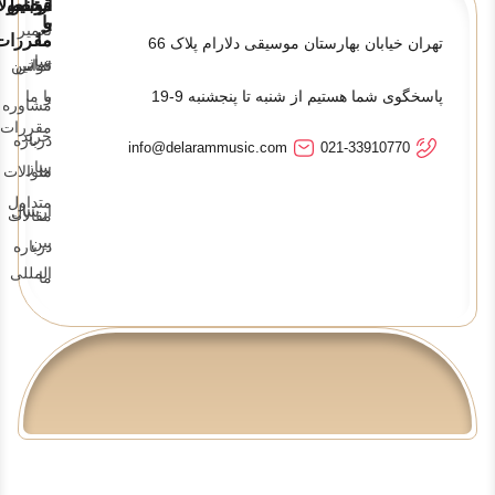
قوانین
ارتباط
محصولا
و
با
تعمیر
ما
مقررات
تهران خیابان بهارستان موسیقی دلارام پلاک 66
ساز
تماس
قوانین
پاسخگوی شما هستیم از شنبه تا پنجشنبه 9-19
و
با ما
مشاوره
مقررات
خرید
درباره
info@delarammusic.com
021-33910770
ساز
ما
سوالات
متداول
ارسال
مقالات
بین
درباره
المللی
ما