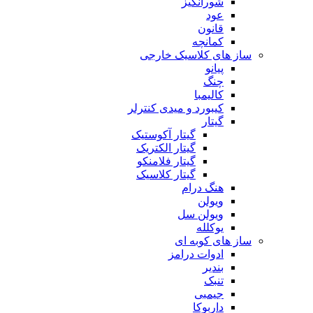
شورانگیز
عود
قانون
کمانچه
ساز های کلاسیک خارجی
پیانو
چنگ
کالیمبا
کیبورد و میدی کنترلر
گیتار
گیتار آکوستیک
گیتار الکتریک
گیتار فلامنکو
گیتار کلاسیک
هنگ درام
ویولن
ویولن سل
یوکلله
ساز های کوبه ای
ادوات درامز
بندیر
تنبک
جیمبی
داربوکا