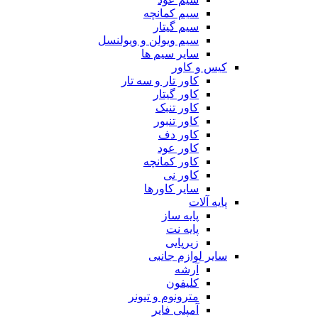
سیم کمانچه
سیم گیتار
سیم ویولن و ویولنسل
سایر سیم ها
کیس و کاور
کاور تار و سه تار
کاور گیتار
کاور تنبک
کاور تنبور
کاور دف
کاور عود
کاور کمانچه
کاور نی
سایر کاورها
پایه آلات
پایه ساز
پایه نت
زیرپایی
سایر لوازم جانبی
آرشه
کلیفون
مترونوم و تیونر
آمپلی فایر