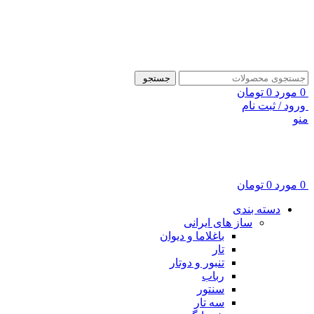
ADD ANYTHING HERE OR JUST REMOVE IT…
جستجو
0
مورد
0
تومان
ورود / ثبت نام
منو
0
مورد
0
تومان
دسته بندی
ساز های ایرانی
باغلاما و دیوان
تار
تنبور و دوتار
رباب
سنتور
سه تار