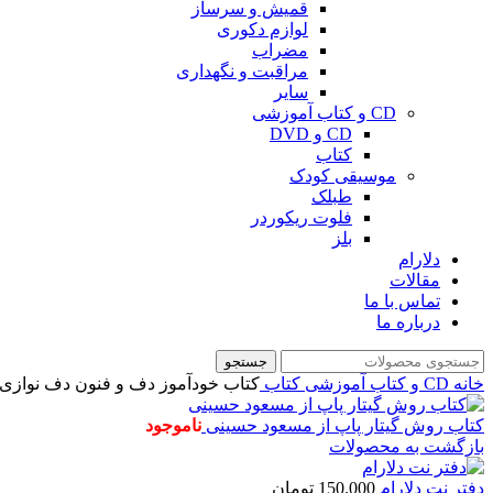
قمیش و سرساز
لوازم دکوری
مضراب
مراقبت و نگهداری
سایر
CD و کتاب آموزشی
CD و DVD
کتاب
موسیقی کودک
طبلک
فلوت ریکوردر
بلز
دلارام
مقالات
تماس با ما
درباره ما
جستجو
خانه
CD و کتاب آموزشی
کتاب
کتاب خودآموز دف و فنون دف نوازی
کتاب روش گيتار پاپ از مسعود حسينی
ناموجود
بازگشت به محصولات
دفتر نت دلارام
150.000
تومان