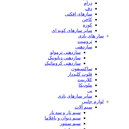
درام
دف
سازهای افکتی
کاخن
کوزه
سایر سازهای کوبه ای
ساز های بادی
ترومپت
سازدهنی
سازدهنی ترمولو
سازدهنی دیاتونیک
سازدهنی کروماتیک
ساکسیفون
فلوت کلیددار
کلارینت
ملودیکا
نی
سایر سازهای بادی
لوازم جانبی
سیم آلات
سیم تار و سه تار
سیم دیوان و باغلاما
سیم سنتور
سیم عود