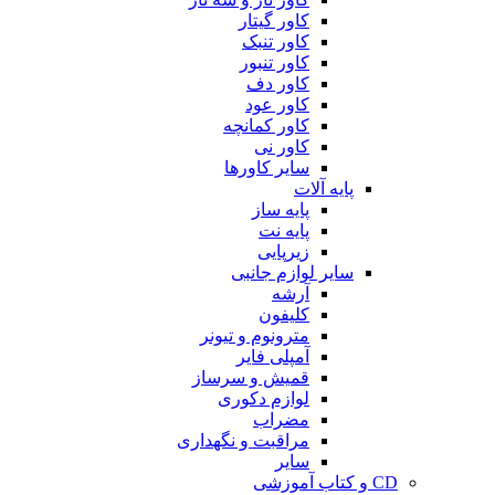
کاور گیتار
کاور تنبک
کاور تنبور
کاور دف
کاور عود
کاور کمانچه
کاور نی
سایر کاورها
پایه آلات
پایه ساز
پایه نت
زیرپایی
سایر لوازم جانبی
آرشه
کلیفون
مترونوم و تیونر
آمپلی فایر
قمیش و سرساز
لوازم دکوری
مضراب
مراقبت و نگهداری
سایر
CD و کتاب آموزشی