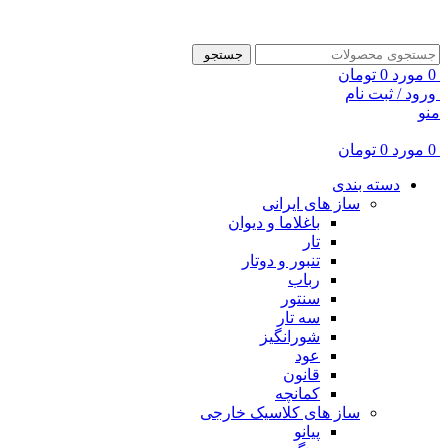
ADD ANYTHING HERE OR JUST REMOVE IT…
جستجو
0
مورد
0
تومان
ورود / ثبت نام
منو
0
مورد
0
تومان
دسته بندی
ساز های ایرانی
باغلاما و دیوان
تار
تنبور و دوتار
رباب
سنتور
سه تار
شورانگیز
عود
قانون
کمانچه
ساز های کلاسیک خارجی
پیانو