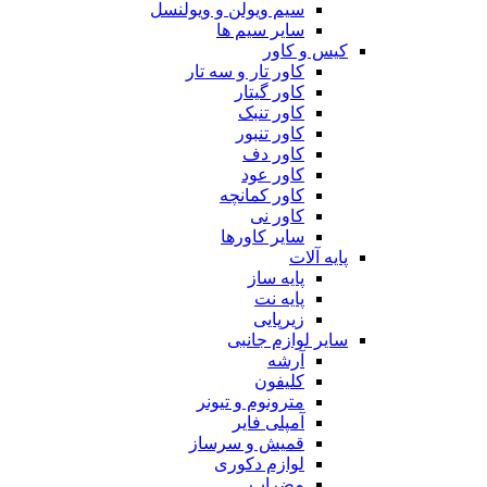
سیم ویولن و ویولنسل
سایر سیم ها
کیس و کاور
کاور تار و سه تار
کاور گیتار
کاور تنبک
کاور تنبور
کاور دف
کاور عود
کاور کمانچه
کاور نی
سایر کاورها
پایه آلات
پایه ساز
پایه نت
زیرپایی
سایر لوازم جانبی
آرشه
کلیفون
مترونوم و تیونر
آمپلی فایر
قمیش و سرساز
لوازم دکوری
مضراب