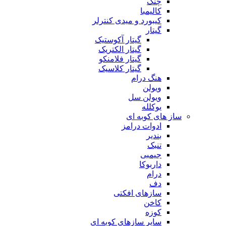
چنگ
کالیمبا
کیبورد و میدی کنترلر
گیتار
گیتار آکوستیک
گیتار الکتریک
گیتار فلامنکو
گیتار کلاسیک
هنگ درام
ویولن
ویولن سل
یوکلله
ساز های کوبه ای
ادوات درامز
بندیر
تنبک
جیمبی
داربوکا
درام
دف
سازهای افکتی
کاخن
کوزه
سایر سازهای کوبه ای