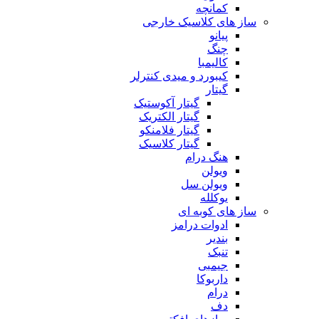
کمانچه
ساز های کلاسیک خارجی
پیانو
چنگ
کالیمبا
کیبورد و میدی کنترلر
گیتار
گیتار آکوستیک
گیتار الکتریک
گیتار فلامنکو
گیتار کلاسیک
هنگ درام
ویولن
ویولن سل
یوکلله
ساز های کوبه ای
ادوات درامز
بندیر
تنبک
جیمبی
داربوکا
درام
دف