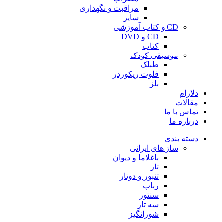
مراقبت و نگهداری
سایر
CD و کتاب آموزشی
CD و DVD
کتاب
موسیقی کودک
طبلک
فلوت ریکوردر
بلز
دلارام
مقالات
تماس با ما
درباره ما
دسته بندی
ساز های ایرانی
باغلاما و دیوان
تار
تنبور و دوتار
رباب
سنتور
سه تار
شورانگیز