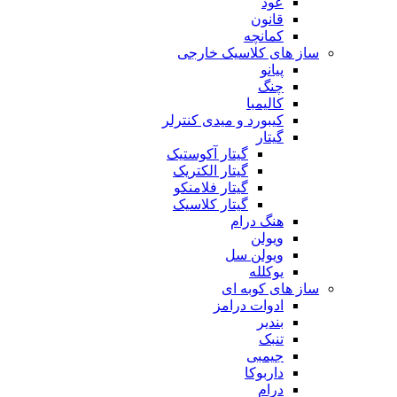
عود
قانون
کمانچه
ساز های کلاسیک خارجی
پیانو
چنگ
کالیمبا
کیبورد و میدی کنترلر
گیتار
گیتار آکوستیک
گیتار الکتریک
گیتار فلامنکو
گیتار کلاسیک
هنگ درام
ویولن
ویولن سل
یوکلله
ساز های کوبه ای
ادوات درامز
بندیر
تنبک
جیمبی
داربوکا
درام