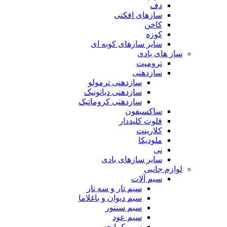
دف
سازهای افکتی
کاخن
کوزه
سایر سازهای کوبه ای
ساز های بادی
ترومپت
سازدهنی
سازدهنی ترمولو
سازدهنی دیاتونیک
سازدهنی کروماتیک
ساکسیفون
فلوت کلیددار
کلارینت
ملودیکا
نی
سایر سازهای بادی
لوازم جانبی
سیم آلات
سیم تار و سه تار
سیم دیوان و باغلاما
سیم سنتور
سیم عود
سیم کمانچه