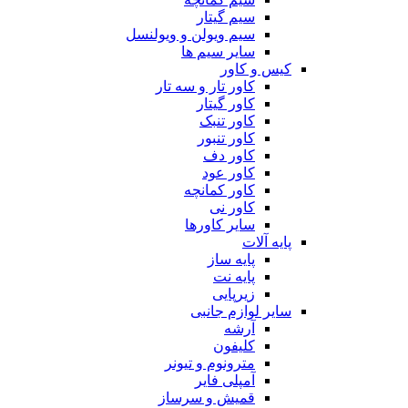
سیم گیتار
سیم ویولن و ویولنسل
سایر سیم ها
کیس و کاور
کاور تار و سه تار
کاور گیتار
کاور تنبک
کاور تنبور
کاور دف
کاور عود
کاور کمانچه
کاور نی
سایر کاورها
پایه آلات
پایه ساز
پایه نت
زیرپایی
سایر لوازم جانبی
آرشه
کلیفون
مترونوم و تیونر
آمپلی فایر
قمیش و سرساز