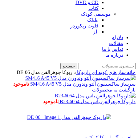
CD و DVD
کتاب
موسیقی کودک
طبلک
فلوت ریکوردر
بلز
دلارام
مقالات
تماس با ما
درباره ما
جستجو
خانه
ساز های کوبه ای
داربوکا
داربوکا جوهرالفن مدل DE-06
سرساز ساکسیفون آلتو وندورن مدل SM416 A45 V5
ناموجود
بازگشت به محصولات
داربوکا جوهرالفن باس مدل B23-6054
ناموجود
برای بزرگنمایی کلیک کنید