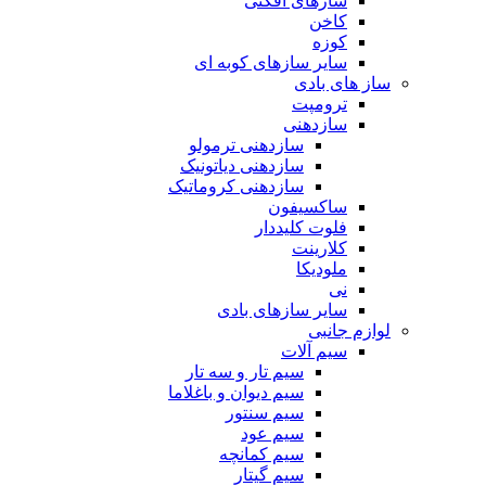
سازهای افکتی
کاخن
کوزه
سایر سازهای کوبه ای
ساز های بادی
ترومپت
سازدهنی
سازدهنی ترمولو
سازدهنی دیاتونیک
سازدهنی کروماتیک
ساکسیفون
فلوت کلیددار
کلارینت
ملودیکا
نی
سایر سازهای بادی
لوازم جانبی
سیم آلات
سیم تار و سه تار
سیم دیوان و باغلاما
سیم سنتور
سیم عود
سیم کمانچه
سیم گیتار