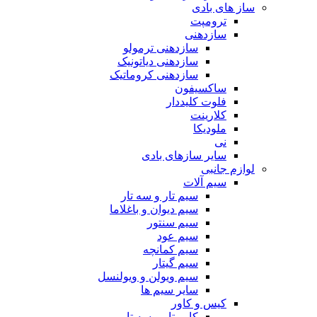
ساز های بادی
ترومپت
سازدهنی
سازدهنی ترمولو
سازدهنی دیاتونیک
سازدهنی کروماتیک
ساکسیفون
فلوت کلیددار
کلارینت
ملودیکا
نی
سایر سازهای بادی
لوازم جانبی
سیم آلات
سیم تار و سه تار
سیم دیوان و باغلاما
سیم سنتور
سیم عود
سیم کمانچه
سیم گیتار
سیم ویولن و ویولنسل
سایر سیم ها
کیس و کاور
کاور تار و سه تار