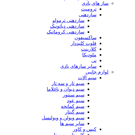
ساز های بادی
ترومپت
سازدهنی
سازدهنی ترمولو
سازدهنی دیاتونیک
سازدهنی کروماتیک
ساکسیفون
فلوت کلیددار
کلارینت
ملودیکا
نی
سایر سازهای بادی
لوازم جانبی
سیم آلات
سیم تار و سه تار
سیم دیوان و باغلاما
سیم سنتور
سیم عود
سیم کمانچه
سیم گیتار
سیم ویولن و ویولنسل
سایر سیم ها
کیس و کاور
کاور تار و سه تار