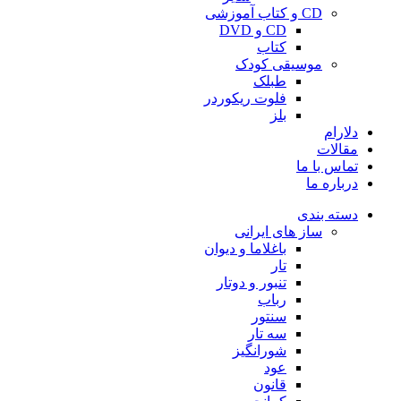
CD و کتاب آموزشی
CD و DVD
کتاب
موسیقی کودک
طبلک
فلوت ریکوردر
بلز
دلارام
مقالات
تماس با ما
درباره ما
دسته بندی
ساز های ایرانی
باغلاما و دیوان
تار
تنبور و دوتار
رباب
سنتور
سه تار
شورانگیز
عود
قانون