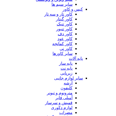
سایر سیم ها
کیس و کاور
کاور تار و سه تار
کاور گیتار
کاور تنبک
کاور تنبور
کاور دف
کاور عود
کاور کمانچه
کاور نی
سایر کاورها
پایه آلات
پایه ساز
پایه نت
زیرپایی
سایر لوازم جانبی
آرشه
کلیفون
مترونوم و تیونر
آمپلی فایر
قمیش و سرساز
لوازم دکوری
مضراب