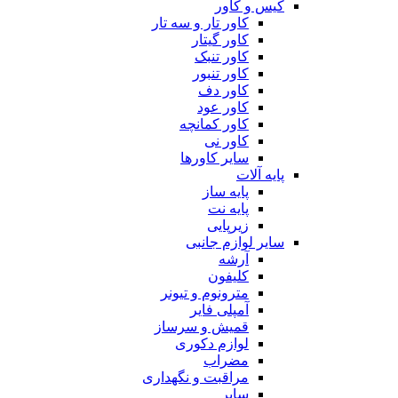
کیس و کاور
کاور تار و سه تار
کاور گیتار
کاور تنبک
کاور تنبور
کاور دف
کاور عود
کاور کمانچه
کاور نی
سایر کاورها
پایه آلات
پایه ساز
پایه نت
زیرپایی
سایر لوازم جانبی
آرشه
کلیفون
مترونوم و تیونر
آمپلی فایر
قمیش و سرساز
لوازم دکوری
مضراب
مراقبت و نگهداری
سایر