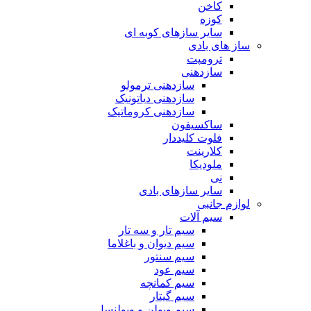
کاخن
کوزه
سایر سازهای کوبه ای
ساز های بادی
ترومپت
سازدهنی
سازدهنی ترمولو
سازدهنی دیاتونیک
سازدهنی کروماتیک
ساکسیفون
فلوت کلیددار
کلارینت
ملودیکا
نی
سایر سازهای بادی
لوازم جانبی
سیم آلات
سیم تار و سه تار
سیم دیوان و باغلاما
سیم سنتور
سیم عود
سیم کمانچه
سیم گیتار
سیم ویولن و ویولنسل