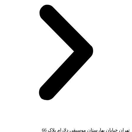
تهران خیابان بهارستان موسیقی دلارام پلاک 66