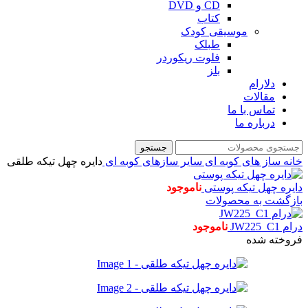
CD و DVD
کتاب
موسیقی کودک
طبلک
فلوت ریکوردر
بلز
دلارام
مقالات
تماس با ما
درباره ما
جستجو
خانه
ساز های کوبه ای
سایر سازهای کوبه ای
دایره چهل تیکه طلقی
دایره چهل تیکه پوستی
ناموجود
بازگشت به محصولات
درام JW225_C1
ناموجود
فروخته شده