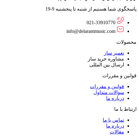
پاسخگوی شما هستیم از شنبه تا پنجشنبه 9-19
021-33910770
info@delarammusic.com
محصولات
تعمیر ساز
مشاوره خرید ساز
ارسال بین المللی
قوانین و مقررات
قوانین و مقررات
سوالات متداول
درباره ما
ارتباط با ما
تماس با ما
درباره ما
مقالات