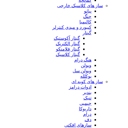
کمانچه
ساز های کلاسیک خارجی
پیانو
چنگ
کالیمبا
کیبورد و میدی کنترلر
گیتار
گیتار آکوستیک
گیتار الکتریک
گیتار فلامنکو
گیتار کلاسیک
هنگ درام
ویولن
ویولن سل
یوکلله
ساز های کوبه ای
ادوات درامز
بندیر
تنبک
جیمبی
داربوکا
درام
دف
سازهای افکتی