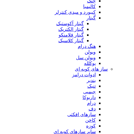
چنگ
کالیمبا
کیبورد و میدی کنترلر
گیتار
گیتار آکوستیک
گیتار الکتریک
گیتار فلامنکو
گیتار کلاسیک
هنگ درام
ویولن
ویولن سل
یوکلله
ساز های کوبه ای
ادوات درامز
بندیر
تنبک
جیمبی
داربوکا
درام
دف
سازهای افکتی
کاخن
کوزه
سایر سازهای کوبه ای