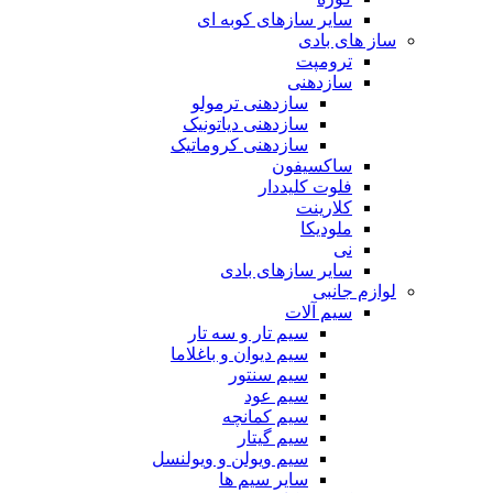
سایر سازهای کوبه ای
ساز های بادی
ترومپت
سازدهنی
سازدهنی ترمولو
سازدهنی دیاتونیک
سازدهنی کروماتیک
ساکسیفون
فلوت کلیددار
کلارینت
ملودیکا
نی
سایر سازهای بادی
لوازم جانبی
سیم آلات
سیم تار و سه تار
سیم دیوان و باغلاما
سیم سنتور
سیم عود
سیم کمانچه
سیم گیتار
سیم ویولن و ویولنسل
سایر سیم ها