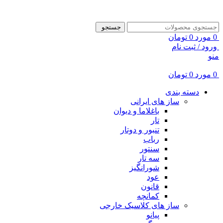
ADD ANYTHING HERE OR JUST REMOVE IT…
جستجو
0
مورد
0
تومان
ورود / ثبت نام
منو
0
مورد
0
تومان
دسته بندی
ساز های ایرانی
باغلاما و دیوان
تار
تنبور و دوتار
رباب
سنتور
سه تار
شورانگیز
عود
قانون
کمانچه
ساز های کلاسیک خارجی
پیانو