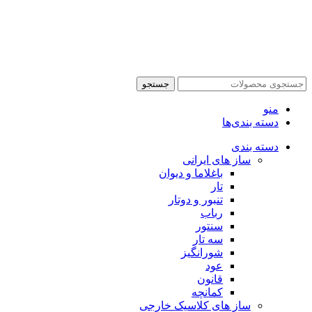
جستجو
منو
دسته بندی‌ها
دسته بندی
ساز های ایرانی
باغلاما و دیوان
تار
تنبور و دوتار
رباب
سنتور
سه تار
شورانگیز
عود
قانون
کمانچه
ساز های کلاسیک خارجی