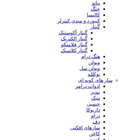
پیانو
چنگ
کالیمبا
کیبورد و میدی کنترلر
گیتار
گیتار آکوستیک
گیتار الکتریک
گیتار فلامنکو
گیتار کلاسیک
هنگ درام
ویولن
ویولن سل
یوکلله
ساز های کوبه ای
ادوات درامز
بندیر
تنبک
جیمبی
داربوکا
درام
دف
سازهای افکتی
کاخن
کوزه