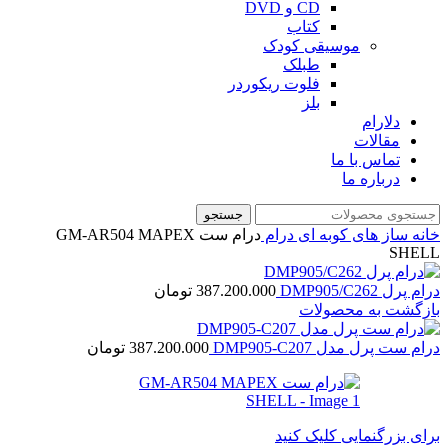
CD و DVD
کتاب
موسیقی کودک
طبلک
فلوت ریکوردر
بلز
دلارام
مقالات
تماس با ما
درباره ما
جستجو
خانه
ساز های کوبه ای
درام
درام ست GM-AR504 MAPEX
SHELL
درام پرل DMP905/C262
387.200.000
تومان
بازگشت به محصولات
درام ست پرل مدل DMP905-C207
387.200.000
تومان
برای بزرگنمایی کلیک کنید