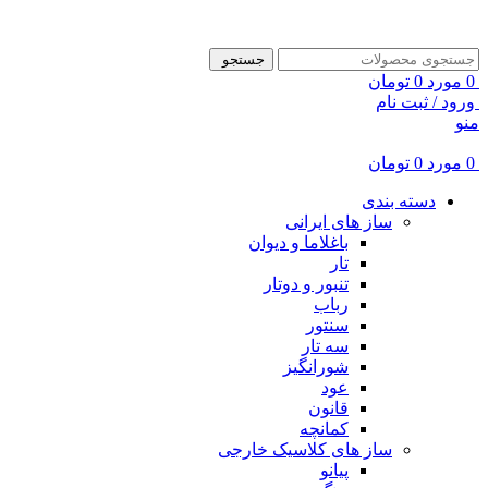
ADD ANYTHING HERE OR JUST REMOVE IT…
جستجو
0
مورد
0
تومان
ورود / ثبت نام
منو
0
مورد
0
تومان
دسته بندی
ساز های ایرانی
باغلاما و دیوان
تار
تنبور و دوتار
رباب
سنتور
سه تار
شورانگیز
عود
قانون
کمانچه
ساز های کلاسیک خارجی
پیانو