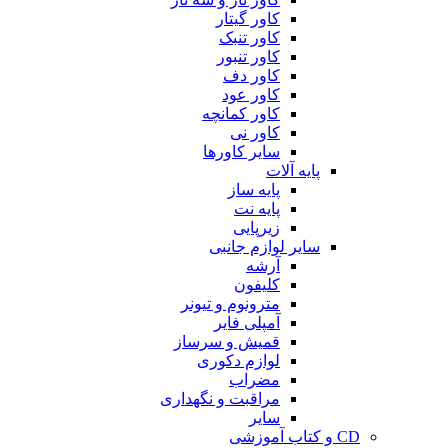
کاور گیتار
کاور تنبک
کاور تنبور
کاور دف
کاور عود
کاور کمانچه
کاور نی
سایر کاورها
پایه آلات
پایه ساز
پایه نت
زیرپایی
سایر لوازم جانبی
آرشه
کلیفون
مترونوم و تیونر
آمپلی فایر
قمیش و سرساز
لوازم دکوری
مضراب
مراقبت و نگهداری
سایر
CD و کتاب آموزشی