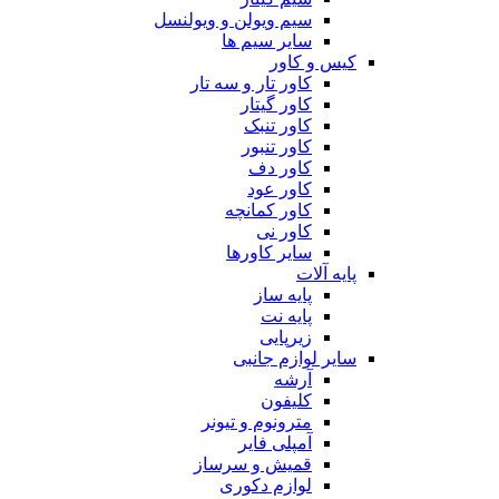
سیم ویولن و ویولنسل
سایر سیم ها
کیس و کاور
کاور تار و سه تار
کاور گیتار
کاور تنبک
کاور تنبور
کاور دف
کاور عود
کاور کمانچه
کاور نی
سایر کاورها
پایه آلات
پایه ساز
پایه نت
زیرپایی
سایر لوازم جانبی
آرشه
کلیفون
مترونوم و تیونر
آمپلی فایر
قمیش و سرساز
لوازم دکوری