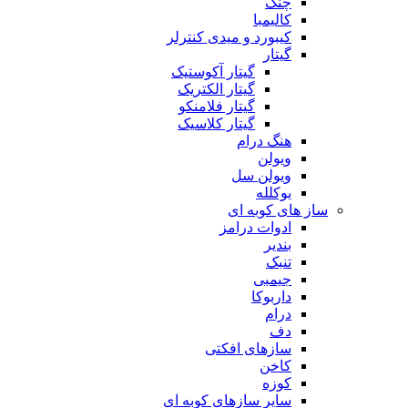
چنگ
کالیمبا
کیبورد و میدی کنترلر
گیتار
گیتار آکوستیک
گیتار الکتریک
گیتار فلامنکو
گیتار کلاسیک
هنگ درام
ویولن
ویولن سل
یوکلله
ساز های کوبه ای
ادوات درامز
بندیر
تنبک
جیمبی
داربوکا
درام
دف
سازهای افکتی
کاخن
کوزه
سایر سازهای کوبه ای