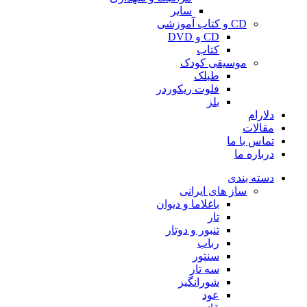
سایر
CD و کتاب آموزشی
CD و DVD
کتاب
موسیقی کودک
طبلک
فلوت ریکوردر
بلز
دلارام
مقالات
تماس با ما
درباره ما
دسته بندی
ساز های ایرانی
باغلاما و دیوان
تار
تنبور و دوتار
رباب
سنتور
سه تار
شورانگیز
عود