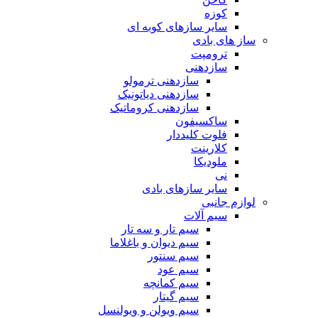
کوزه
سایر سازهای کوبه ای
ساز های بادی
ترومپت
سازدهنی
سازدهنی ترمولو
سازدهنی دیاتونیک
سازدهنی کروماتیک
ساکسیفون
فلوت کلیددار
کلارینت
ملودیکا
نی
سایر سازهای بادی
لوازم جانبی
سیم آلات
سیم تار و سه تار
سیم دیوان و باغلاما
سیم سنتور
سیم عود
سیم کمانچه
سیم گیتار
سیم ویولن و ویولنسل