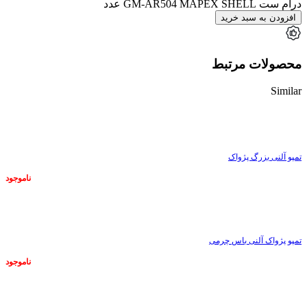
درام ست GM-AR504 MAPEX SHELL عدد
افزودن به سبد خرید
محصولات مرتبط
Similar
ناموجود
تمپو آلنی بزرگ پژواک
ناموجود
ناموجود
تمپو پژواک آلنی باس چرمی
ناموجود
ناموجود