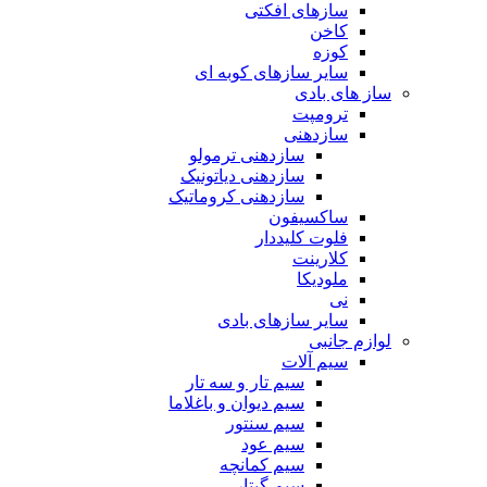
سازهای افکتی
کاخن
کوزه
سایر سازهای کوبه ای
ساز های بادی
ترومپت
سازدهنی
سازدهنی ترمولو
سازدهنی دیاتونیک
سازدهنی کروماتیک
ساکسیفون
فلوت کلیددار
کلارینت
ملودیکا
نی
سایر سازهای بادی
لوازم جانبی
سیم آلات
سیم تار و سه تار
سیم دیوان و باغلاما
سیم سنتور
سیم عود
سیم کمانچه
سیم گیتار