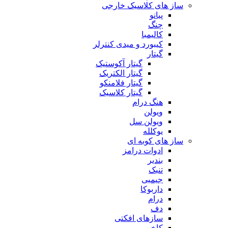
ساز های کلاسیک خارجی
پیانو
چنگ
کالیمبا
کیبورد و میدی کنترلر
گیتار
گیتار آکوستیک
گیتار الکتریک
گیتار فلامنکو
گیتار کلاسیک
هنگ درام
ویولن
ویولن سل
یوکلله
ساز های کوبه ای
ادوات درامز
بندیر
تنبک
جیمبی
داربوکا
درام
دف
سازهای افکتی
کاخن