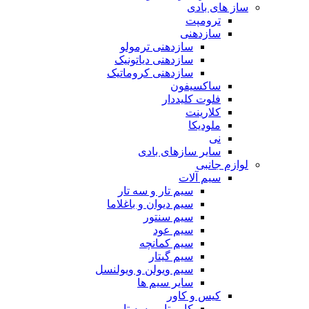
ساز های بادی
ترومپت
سازدهنی
سازدهنی ترمولو
سازدهنی دیاتونیک
سازدهنی کروماتیک
ساکسیفون
فلوت کلیددار
کلارینت
ملودیکا
نی
سایر سازهای بادی
لوازم جانبی
سیم آلات
سیم تار و سه تار
سیم دیوان و باغلاما
سیم سنتور
سیم عود
سیم کمانچه
سیم گیتار
سیم ویولن و ویولنسل
سایر سیم ها
کیس و کاور
کاور تار و سه تار