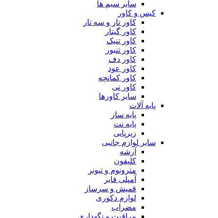
سایر سیم ها
کیس و کاور
کاور تار و سه تار
کاور گیتار
کاور تنبک
کاور تنبور
کاور دف
کاور عود
کاور کمانچه
کاور نی
سایر کاورها
پایه آلات
پایه ساز
پایه نت
زیرپایی
سایر لوازم جانبی
آرشه
کلیفون
مترونوم و تیونر
آمپلی فایر
قمیش و سرساز
لوازم دکوری
مضراب
مراقبت و نگهداری