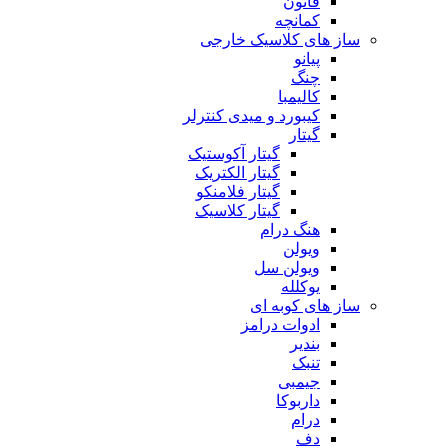
قانون
کمانچه
ساز های کلاسیک خارجی
پیانو
چنگ
کالیمبا
کیبورد و میدی کنترلر
گیتار
گیتار آکوستیک
گیتار الکتریک
گیتار فلامنکو
گیتار کلاسیک
هنگ درام
ویولن
ویولن سل
یوکلله
ساز های کوبه ای
ادوات درامز
بندیر
تنبک
جیمبی
داربوکا
درام
دف