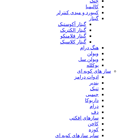
چنگ
کالیمبا
کیبورد و میدی کنترلر
گیتار
گیتار آکوستیک
گیتار الکتریک
گیتار فلامنکو
گیتار کلاسیک
هنگ درام
ویولن
ویولن سل
یوکلله
ساز های کوبه ای
ادوات درامز
بندیر
تنبک
جیمبی
داربوکا
درام
دف
سازهای افکتی
کاخن
کوزه
سایر سازهای کوبه ای