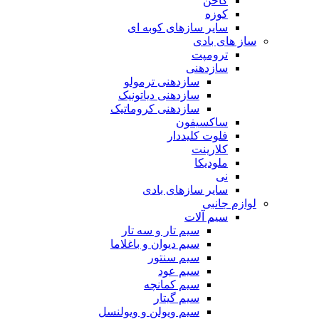
کاخن
کوزه
سایر سازهای کوبه ای
ساز های بادی
ترومپت
سازدهنی
سازدهنی ترمولو
سازدهنی دیاتونیک
سازدهنی کروماتیک
ساکسیفون
فلوت کلیددار
کلارینت
ملودیکا
نی
سایر سازهای بادی
لوازم جانبی
سیم آلات
سیم تار و سه تار
سیم دیوان و باغلاما
سیم سنتور
سیم عود
سیم کمانچه
سیم گیتار
سیم ویولن و ویولنسل