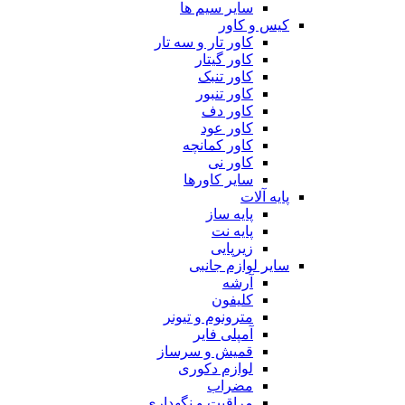
سایر سیم ها
کیس و کاور
کاور تار و سه تار
کاور گیتار
کاور تنبک
کاور تنبور
کاور دف
کاور عود
کاور کمانچه
کاور نی
سایر کاورها
پایه آلات
پایه ساز
پایه نت
زیرپایی
سایر لوازم جانبی
آرشه
کلیفون
مترونوم و تیونر
آمپلی فایر
قمیش و سرساز
لوازم دکوری
مضراب
مراقبت و نگهداری