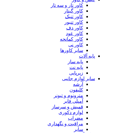
کاور تار و سه تار
کاور گیتار
کاور تنبک
کاور تنبور
کاور دف
کاور عود
کاور کمانچه
کاور نی
سایر کاورها
پایه آلات
پایه ساز
پایه نت
زیرپایی
سایر لوازم جانبی
آرشه
کلیفون
مترونوم و تیونر
آمپلی فایر
قمیش و سرساز
لوازم دکوری
مضراب
مراقبت و نگهداری
سایر