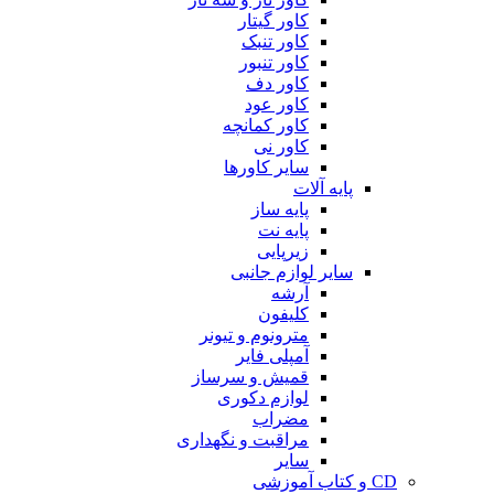
کاور گیتار
کاور تنبک
کاور تنبور
کاور دف
کاور عود
کاور کمانچه
کاور نی
سایر کاورها
پایه آلات
پایه ساز
پایه نت
زیرپایی
سایر لوازم جانبی
آرشه
کلیفون
مترونوم و تیونر
آمپلی فایر
قمیش و سرساز
لوازم دکوری
مضراب
مراقبت و نگهداری
سایر
CD و کتاب آموزشی