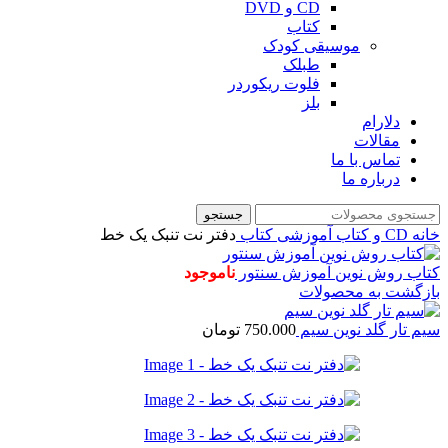
CD و DVD
کتاب
موسیقی کودک
طبلک
فلوت ریکوردر
بلز
دلارام
مقالات
تماس با ما
درباره ما
جستجو
خانه
CD و کتاب آموزشی
کتاب
دفتر نت تنبک یک خط
کتاب روش نوین آموزش سنتور
ناموجود
بازگشت به محصولات
سیم تار گلد نوین سیم
750.000
تومان