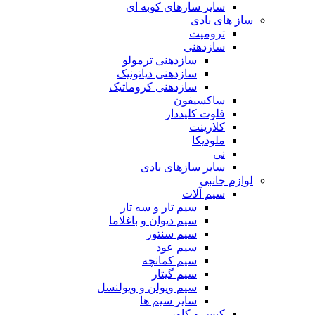
سایر سازهای کوبه ای
ساز های بادی
ترومپت
سازدهنی
سازدهنی ترمولو
سازدهنی دیاتونیک
سازدهنی کروماتیک
ساکسیفون
فلوت کلیددار
کلارینت
ملودیکا
نی
سایر سازهای بادی
لوازم جانبی
سیم آلات
سیم تار و سه تار
سیم دیوان و باغلاما
سیم سنتور
سیم عود
سیم کمانچه
سیم گیتار
سیم ویولن و ویولنسل
سایر سیم ها
کیس و کاور