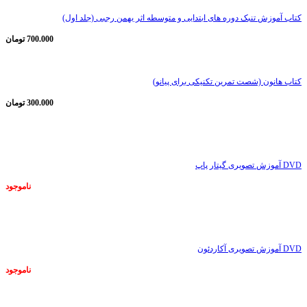
کتاب آموزش تنبک دوره های ابتدایی و متوسطه اثر بهمن رجبی (جلد اول)
700.000
تومان
کتاب هانون (شصت تمرین تکنیکی برای پیانو)
300.000
تومان
ناموجود
DVD آموزش تصویری گیتار پاپ
ناموجود
ناموجود
DVD آموزش تصویری آکاردئون
ناموجود