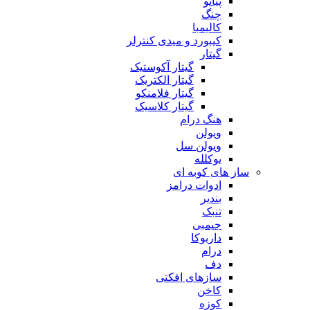
پیانو
چنگ
کالیمبا
کیبورد و میدی کنترلر
گیتار
گیتار آکوستیک
گیتار الکتریک
گیتار فلامنکو
گیتار کلاسیک
هنگ درام
ویولن
ویولن سل
یوکلله
ساز های کوبه ای
ادوات درامز
بندیر
تنبک
جیمبی
داربوکا
درام
دف
سازهای افکتی
کاخن
کوزه