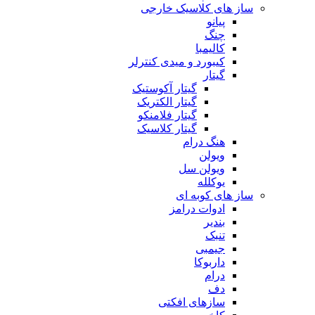
ساز های کلاسیک خارجی
پیانو
چنگ
کالیمبا
کیبورد و میدی کنترلر
گیتار
گیتار آکوستیک
گیتار الکتریک
گیتار فلامنکو
گیتار کلاسیک
هنگ درام
ویولن
ویولن سل
یوکلله
ساز های کوبه ای
ادوات درامز
بندیر
تنبک
جیمبی
داربوکا
درام
دف
سازهای افکتی