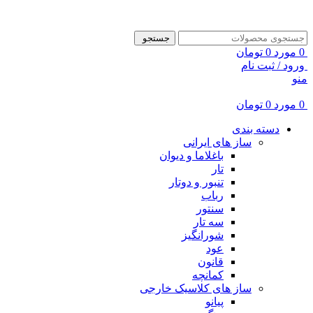
ADD ANYTHING HERE OR JUST REMOVE IT…
جستجو
0
مورد
0
تومان
ورود / ثبت نام
منو
0
مورد
0
تومان
دسته بندی
ساز های ایرانی
باغلاما و دیوان
تار
تنبور و دوتار
رباب
سنتور
سه تار
شورانگیز
عود
قانون
کمانچه
ساز های کلاسیک خارجی
پیانو