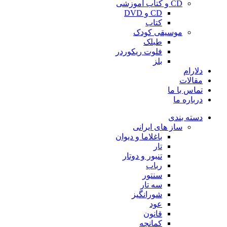
CD و کتاب آموزشی
CD و DVD
کتاب
موسیقی کودک
طبلک
فلوت ریکوردر
بلز
دلارام
مقالات
تماس با ما
درباره ما
دسته بندی
ساز های ایرانی
باغلاما و دیوان
تار
تنبور و دوتار
رباب
سنتور
سه تار
شورانگیز
عود
قانون
کمانچه