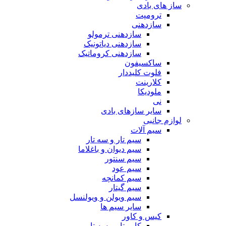
ساز های بادی
ترومپت
سازدهنی
سازدهنی ترمولو
سازدهنی دیاتونیک
سازدهنی کروماتیک
ساکسیفون
فلوت کلیددار
کلارینت
ملودیکا
نی
سایر سازهای بادی
لوازم جانبی
سیم آلات
سیم تار و سه تار
سیم دیوان و باغلاما
سیم سنتور
سیم عود
سیم کمانچه
سیم گیتار
سیم ویولن و ویولنسل
سایر سیم ها
کیس و کاور
کاور تار و سه تار