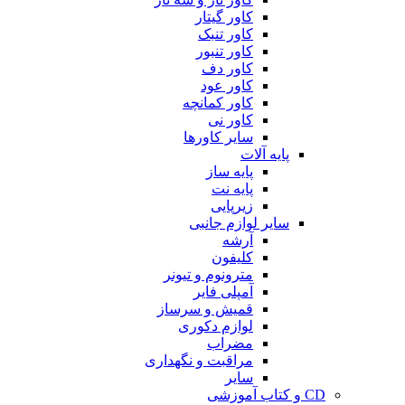
کاور گیتار
کاور تنبک
کاور تنبور
کاور دف
کاور عود
کاور کمانچه
کاور نی
سایر کاورها
پایه آلات
پایه ساز
پایه نت
زیرپایی
سایر لوازم جانبی
آرشه
کلیفون
مترونوم و تیونر
آمپلی فایر
قمیش و سرساز
لوازم دکوری
مضراب
مراقبت و نگهداری
سایر
CD و کتاب آموزشی