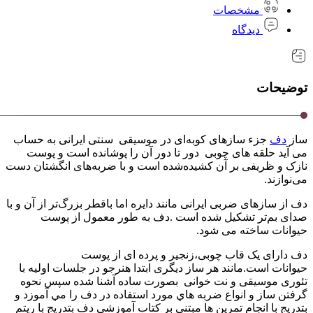
مشخصات
دیدگاه
توضیحات
ساز
دف
جزء سازهای کوبه‌ای در موسیقی سنتی ایرانی به حساب
می آید حلقه‌ های چوبی دور تا دور آن را پوشانده است و پوست
نازک و ظریفی بر آن کشیده‌شده است و با ضربه‌های انگشتان دست
می‌نوازند.
دف از سازهای ضربی ایرانی مانند دایره اما باقطر بزرگ‌تر از آن و با
صدای بم‌تر تشکیل شده است .دف به طور معمول از پوست
حیوانات ساخته می شود.
دف دارای یک قاب چوبی،زنجیر و پرده ای از پوست
حیوانات است.مانند هر ساز ديگری ابتدا هنرجو در جلسات اوليه با
تئوری موسيقی و نت خوانی بصورت ساده آشنا شده سپس نحوه
گرفتن ساز و انواع ضربه هاي مورد استفاده در دف را مي آموزد و
بتدريج با انجام تمرين ها مبتنی بر كتاب آموزشی دف بتدريج با ريتم