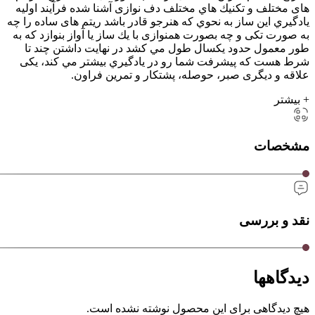
های مختلف و تكنيك هاي مختلف دف نوازی آشنا شده فرآيند اوليه
يادگيري اين ساز به نحوي كه هنرجو قادر باشد ريتم های ساده را چه
به صورت تكی و چه بصورت همنوازی با يك ساز يا آواز بنوازد كه به
طور معمول حدود يكسال طول مي كشد در نهايت داشتن چند تا
شرط هست كه پيشرفت شما رو در يادگيري بيشتر مي كند، يكی
علاقه و ديگری صبر، حوصله، پشتكار و تمرين فراون.
+ بیشتر
مشخصات
نقد و بررسی
دیدگاهها
هیچ دیدگاهی برای این محصول نوشته نشده است.