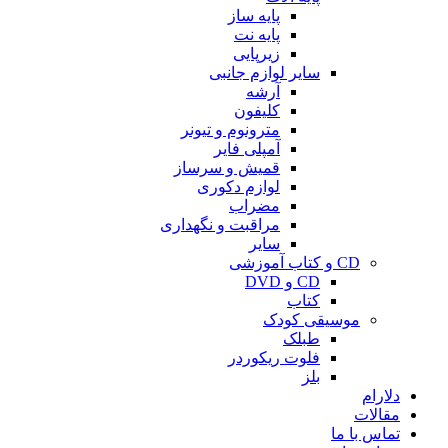
پایه ساز
پایه نت
زیرپایی
سایر لوازم جانبی
آرشه
کلیفون
مترونوم و تیونر
آمپلی فایر
قمیش و سرساز
لوازم دکوری
مضراب
مراقبت و نگهداری
سایر
CD و کتاب آموزشی
CD و DVD
کتاب
موسیقی کودک
طبلک
فلوت ریکوردر
بلز
دلارام
مقالات
تماس با ما