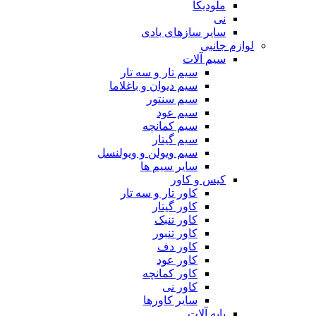
ملودیکا
نی
سایر سازهای بادی
لوازم جانبی
سیم آلات
سیم تار و سه تار
سیم دیوان و باغلاما
سیم سنتور
سیم عود
سیم کمانچه
سیم گیتار
سیم ویولن و ویولنسل
سایر سیم ها
کیس و کاور
کاور تار و سه تار
کاور گیتار
کاور تنبک
کاور تنبور
کاور دف
کاور عود
کاور کمانچه
کاور نی
سایر کاورها
پایه آلات