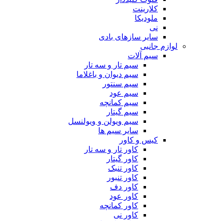
کلارینت
ملودیکا
نی
سایر سازهای بادی
لوازم جانبی
سیم آلات
سیم تار و سه تار
سیم دیوان و باغلاما
سیم سنتور
سیم عود
سیم کمانچه
سیم گیتار
سیم ویولن و ویولنسل
سایر سیم ها
کیس و کاور
کاور تار و سه تار
کاور گیتار
کاور تنبک
کاور تنبور
کاور دف
کاور عود
کاور کمانچه
کاور نی