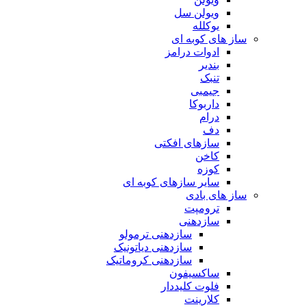
ویولن سل
یوکلله
ساز های کوبه ای
ادوات درامز
بندیر
تنبک
جیمبی
داربوکا
درام
دف
سازهای افکتی
کاخن
کوزه
سایر سازهای کوبه ای
ساز های بادی
ترومپت
سازدهنی
سازدهنی ترمولو
سازدهنی دیاتونیک
سازدهنی کروماتیک
ساکسیفون
فلوت کلیددار
کلارینت