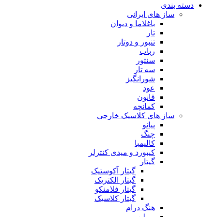
دسته بندی
ساز های ایرانی
باغلاما و دیوان
تار
تنبور و دوتار
رباب
سنتور
سه تار
شورانگیز
عود
قانون
کمانچه
ساز های کلاسیک خارجی
پیانو
چنگ
کالیمبا
کیبورد و میدی کنترلر
گیتار
گیتار آکوستیک
گیتار الکتریک
گیتار فلامنکو
گیتار کلاسیک
هنگ درام
ویولن