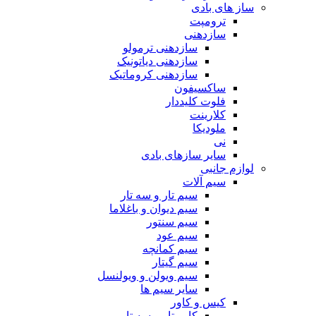
ساز های بادی
ترومپت
سازدهنی
سازدهنی ترمولو
سازدهنی دیاتونیک
سازدهنی کروماتیک
ساکسیفون
فلوت کلیددار
کلارینت
ملودیکا
نی
سایر سازهای بادی
لوازم جانبی
سیم آلات
سیم تار و سه تار
سیم دیوان و باغلاما
سیم سنتور
سیم عود
سیم کمانچه
سیم گیتار
سیم ویولن و ویولنسل
سایر سیم ها
کیس و کاور
کاور تار و سه تار