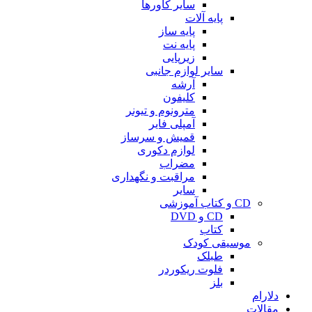
سایر کاورها
پایه آلات
پایه ساز
پایه نت
زیرپایی
سایر لوازم جانبی
آرشه
کلیفون
مترونوم و تیونر
آمپلی فایر
قمیش و سرساز
لوازم دکوری
مضراب
مراقبت و نگهداری
سایر
CD و کتاب آموزشی
CD و DVD
کتاب
موسیقی کودک
طبلک
فلوت ریکوردر
بلز
دلارام
مقالات