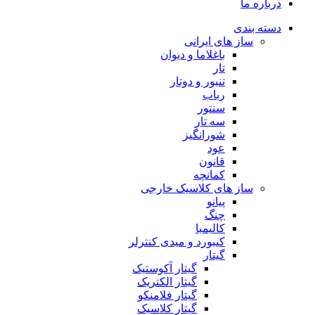
درباره ما
دسته بندی
ساز های ایرانی
باغلاما و دیوان
تار
تنبور و دوتار
رباب
سنتور
سه تار
شورانگیز
عود
قانون
کمانچه
ساز های کلاسیک خارجی
پیانو
چنگ
کالیمبا
کیبورد و میدی کنترلر
گیتار
گیتار آکوستیک
گیتار الکتریک
گیتار فلامنکو
گیتار کلاسیک