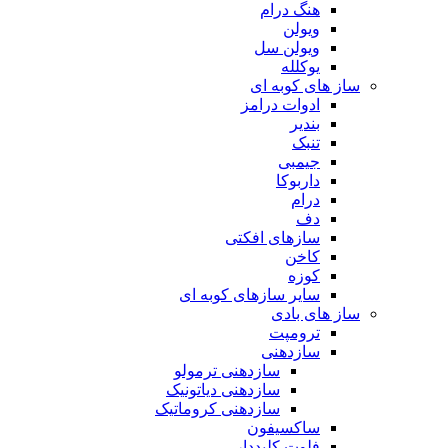
هنگ درام
ویولن
ویولن سل
یوکلله
ساز های کوبه ای
ادوات درامز
بندیر
تنبک
جیمبی
داربوکا
درام
دف
سازهای افکتی
کاخن
کوزه
سایر سازهای کوبه ای
ساز های بادی
ترومپت
سازدهنی
سازدهنی ترمولو
سازدهنی دیاتونیک
سازدهنی کروماتیک
ساکسیفون
فلوت کلیددار