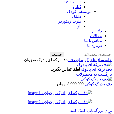
CD و DVD
کتاب
موسیقی کودک
طبلک
فلوت ریکوردر
بلز
دلارام
مقالات
تماس با ما
درباره ما
جستجو
خانه
ساز های کوبه ای
دف
دف ترکه ای پادوک نوجوان
دف ترکه ای پادوک
لطفا تماس بگیرید
بازگشت به محصولات
دف پادوک کوکی
8.900.000
تومان
برای بزرگنمایی کلیک کنید