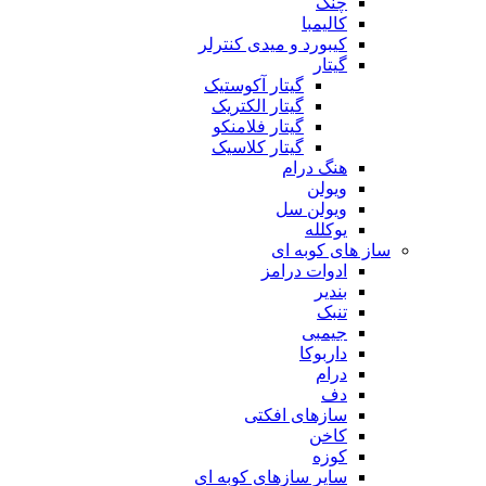
چنگ
کالیمبا
کیبورد و میدی کنترلر
گیتار
گیتار آکوستیک
گیتار الکتریک
گیتار فلامنکو
گیتار کلاسیک
هنگ درام
ویولن
ویولن سل
یوکلله
ساز های کوبه ای
ادوات درامز
بندیر
تنبک
جیمبی
داربوکا
درام
دف
سازهای افکتی
کاخن
کوزه
سایر سازهای کوبه ای