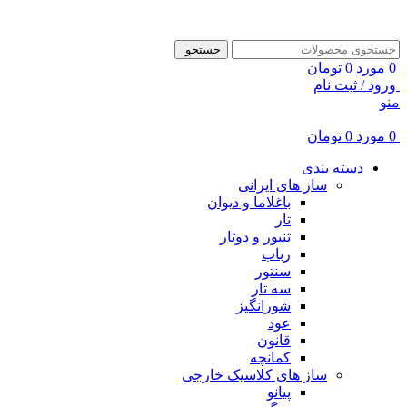
ADD ANYTHING HERE OR JUST REMOVE IT…
جستجو
0
مورد
0
تومان
ورود / ثبت نام
منو
0
مورد
0
تومان
دسته بندی
ساز های ایرانی
باغلاما و دیوان
تار
تنبور و دوتار
رباب
سنتور
سه تار
شورانگیز
عود
قانون
کمانچه
ساز های کلاسیک خارجی
پیانو