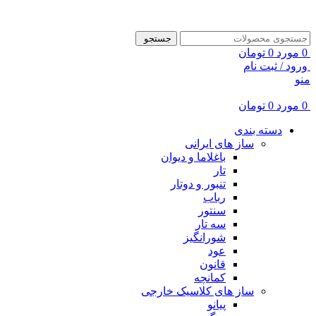
ADD ANYTHING HERE OR JUST REMOVE IT…
جستجو
0
مورد
0
تومان
ورود / ثبت نام
منو
0
مورد
0
تومان
دسته بندی
ساز های ایرانی
باغلاما و دیوان
تار
تنبور و دوتار
رباب
سنتور
سه تار
شورانگیز
عود
قانون
کمانچه
ساز های کلاسیک خارجی
پیانو