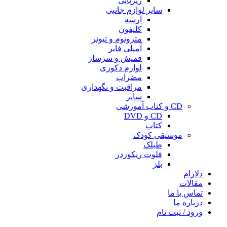
زیرپایی
سایر لوازم جانبی
آرشه
کلیفون
مترونوم و تیونر
آمپلی فایر
قمیش و سرساز
لوازم دکوری
مضراب
مراقبت و نگهداری
سایر
CD و کتاب آموزشی
CD و DVD
کتاب
موسیقی کودک
طبلک
فلوت ریکوردر
بلز
دلارام
مقالات
تماس با ما
درباره ما
ورود / ثبت نام