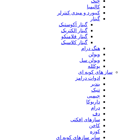
چنگ
کالیمبا
کیبورد و میدی کنترلر
گیتار
گیتار آکوستیک
گیتار الکتریک
گیتار فلامنکو
گیتار کلاسیک
هنگ درام
ویولن
ویولن سل
یوکلله
ساز های کوبه ای
ادوات درامز
بندیر
تنبک
جیمبی
داربوکا
درام
دف
سازهای افکتی
کاخن
کوزه
سایر سازهای کوبه ای