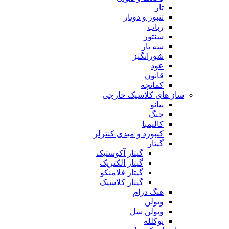
تار
تنبور و دوتار
رباب
سنتور
سه تار
شورانگیز
عود
قانون
کمانچه
ساز های کلاسیک خارجی
پیانو
چنگ
کالیمبا
کیبورد و میدی کنترلر
گیتار
گیتار آکوستیک
گیتار الکتریک
گیتار فلامنکو
گیتار کلاسیک
هنگ درام
ویولن
ویولن سل
یوکلله