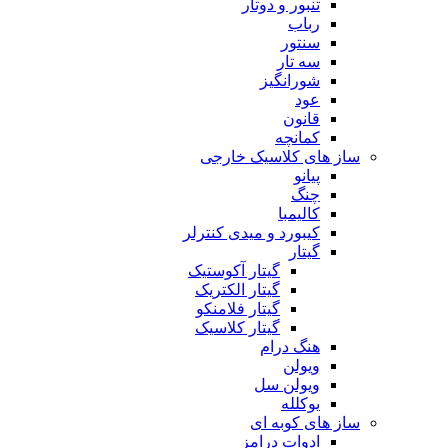
تنبور و دوتار
رباب
سنتور
سه تار
شورانگیز
عود
قانون
کمانچه
ساز های کلاسیک خارجی
پیانو
چنگ
کالیمبا
کیبورد و میدی کنترلر
گیتار
گیتار آکوستیک
گیتار الکتریک
گیتار فلامنکو
گیتار کلاسیک
هنگ درام
ویولن
ویولن سل
یوکلله
ساز های کوبه ای
ادوات درامز