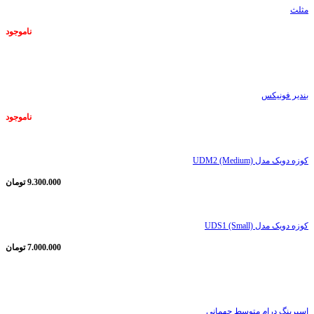
مثلث
ناموجود
ناموجود
بندیر فونیکس
ناموجود
کوزه دویک مدل UDM2 (Medium)
9.300.000
تومان
کوزه دویک مدل UDS1 (Small)
7.000.000
تومان
ناموجود
اسپرینگ درام متوسط جهمانی