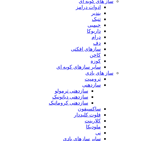
ساز های کوبه ای
ادوات درامز
بندیر
تنبک
جیمبی
داربوکا
درام
دف
سازهای افکتی
کاخن
کوزه
سایر سازهای کوبه ای
ساز های بادی
ترومپت
سازدهنی
سازدهنی ترمولو
سازدهنی دیاتونیک
سازدهنی کروماتیک
ساکسیفون
فلوت کلیددار
کلارینت
ملودیکا
نی
سایر سازهای بادی