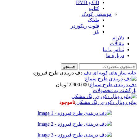
CD و DVD
کتاب
موسیقی کودک
طبلک
فلوت ریکوردر
بلز
دلارام
مقالات
تماس با ما
درباره ما
جستجو
خانه
ساز های کوبه ای
دف
دف دربندی طرح فیروزه
دف دربندی طرح سماع
2.900.000
تومان
بازگشت به محصولات
پیانو رویال دکوری رنگ مشکی
ناموجود