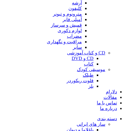
آرشه
کلیفون
مترونوم و تیونر
آمپلی فایر
قمیش و سرساز
لوازم دکوری
مضراب
مراقبت و نگهداری
سایر
CD و کتاب آموزشی
CD و DVD
کتاب
موسیقی کودک
طبلک
فلوت ریکوردر
بلز
دلارام
مقالات
تماس با ما
درباره ما
دسته بندی
ساز های ایرانی
باغلاما و دیوان