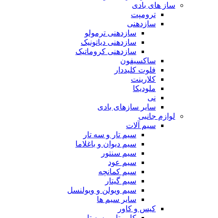
ساز های بادی
ترومپت
سازدهنی
سازدهنی ترمولو
سازدهنی دیاتونیک
سازدهنی کروماتیک
ساکسیفون
فلوت کلیددار
کلارینت
ملودیکا
نی
سایر سازهای بادی
لوازم جانبی
سیم آلات
سیم تار و سه تار
سیم دیوان و باغلاما
سیم سنتور
سیم عود
سیم کمانچه
سیم گیتار
سیم ویولن و ویولنسل
سایر سیم ها
کیس و کاور
کاور تار و سه تار