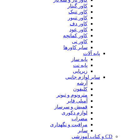
کاور گیتار
کاور تنبک
کاور تنبور
کاور دف
کاور عود
کاور کمانچه
کاور نی
سایر کاورها
پایه آلات
پایه ساز
پایه نت
زیرپایی
سایر لوازم جانبی
آرشه
کلیفون
مترونوم و تیونر
آمپلی فایر
قمیش و سرساز
لوازم دکوری
مضراب
مراقبت و نگهداری
سایر
CD و کتاب آموزشی