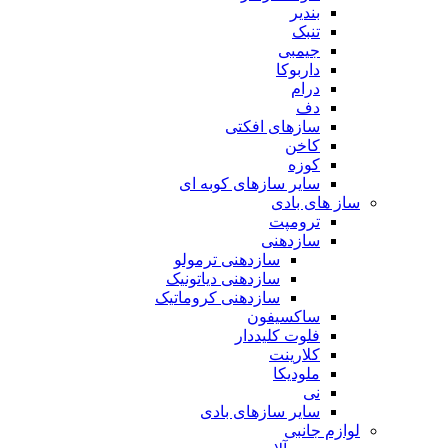
بندیر
تنبک
جیمبی
داربوکا
درام
دف
سازهای افکتی
کاخن
کوزه
سایر سازهای کوبه ای
ساز های بادی
ترومپت
سازدهنی
سازدهنی ترمولو
سازدهنی دیاتونیک
سازدهنی کروماتیک
ساکسیفون
فلوت کلیددار
کلارینت
ملودیکا
نی
سایر سازهای بادی
لوازم جانبی