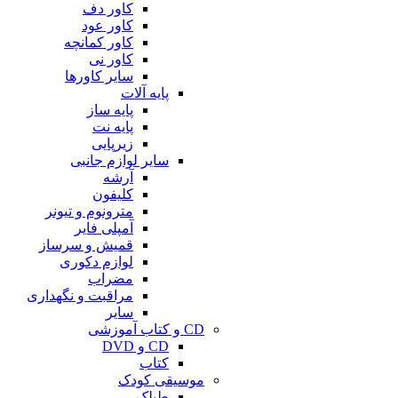
کاور دف
کاور عود
کاور کمانچه
کاور نی
سایر کاورها
پایه آلات
پایه ساز
پایه نت
زیرپایی
سایر لوازم جانبی
آرشه
کلیفون
مترونوم و تیونر
آمپلی فایر
قمیش و سرساز
لوازم دکوری
مضراب
مراقبت و نگهداری
سایر
CD و کتاب آموزشی
CD و DVD
کتاب
موسیقی کودک
طبلک