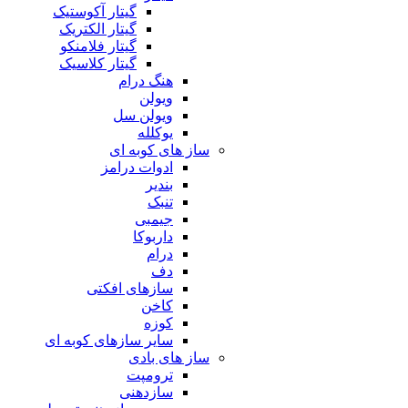
گیتار آکوستیک
گیتار الکتریک
گیتار فلامنکو
گیتار کلاسیک
هنگ درام
ویولن
ویولن سل
یوکلله
ساز های کوبه ای
ادوات درامز
بندیر
تنبک
جیمبی
داربوکا
درام
دف
سازهای افکتی
کاخن
کوزه
سایر سازهای کوبه ای
ساز های بادی
ترومپت
سازدهنی