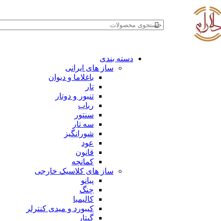
دسته بندی
ساز های ایرانی
باغلاما و دیوان
تار
تنبور و دوتار
رباب
سنتور
سه تار
شورانگیز
عود
قانون
کمانچه
ساز های کلاسیک خارجی
پیانو
چنگ
کالیمبا
کیبورد و میدی کنترلر
گیتار