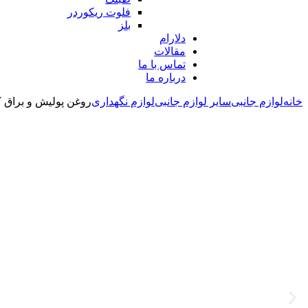
فلوت ریکوردر
بلز
دلارام
مقالات
تماس با ما
درباره ما
خانه
لوازم جانبی
سایر لوازم جانبی
لوازم نگهداری
روغن پولیش و براق ک