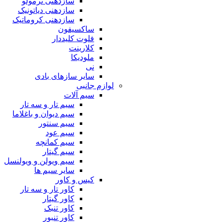
سازدهنی ترمولو
سازدهنی دیاتونیک
سازدهنی کروماتیک
ساکسیفون
فلوت کلیددار
کلارینت
ملودیکا
نی
سایر سازهای بادی
لوازم جانبی
سیم آلات
سیم تار و سه تار
سیم دیوان و باغلاما
سیم سنتور
سیم عود
سیم کمانچه
سیم گیتار
سیم ویولن و ویولنسل
سایر سیم ها
کیس و کاور
کاور تار و سه تار
کاور گیتار
کاور تنبک
کاور تنبور